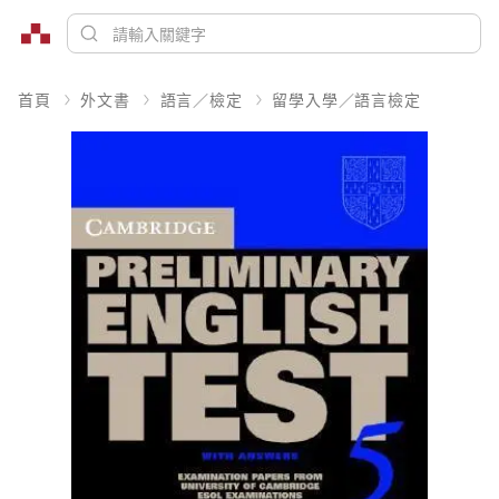
首頁
外文書
語言／檢定
留學入學／語言檢定