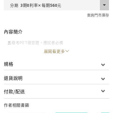
期
利率
每期
分期
3
0
✕
560
元
查詢門市庫存
內容簡介
五級考PET級習題，應試者必備
展開看更多
規格
退貨說明
付款/配送
作者相關書籍