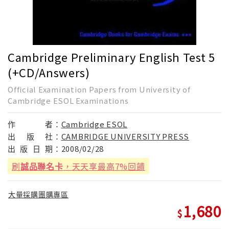
Cambridge Preliminary English Test 5
(+CD/Answers)
Official Examination Papers from University of
Cambridge ESOL Examinations
作
者：
Cambridge ESOL
出
版
社：
CAMBRIDGE UNIVERSITY PRESS
出
版
日
期：
2008/02/28
刷
誠品聯名卡
，天天享最高7%回饋
大量採購團購專區
1,680