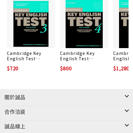
Cambridge Key
Cambridge Key
Cambrid
English Test
English Test
English 
Student's Book 3
Student's Book 4
Study Pa
$720
$800
$1,280
(+Answers)
(+Answers)
關於誠品
合作洽談
誠品線上