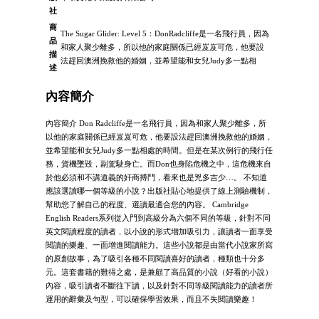
社
商
The Sugar Glider: Level 5：DonRadcliffe是一名飛行員，因為
品
和家人聚少離多，所以他的家庭關係已經岌岌可危，他要設
描
法趕回澳洲挽救他的婚姻，並希望能和女兒Judy多一點相
述
內容簡介
內容簡介 Don Radcliffe是一名飛行員，因為和家人聚少離多，所
以他的家庭關係已經岌岌可危，他要設法趕回澳洲挽救他的婚姻，
並希望能和女兒Judy多一點相處的時間。但是在某次例行的飛行任
務，貨機墜毀，副駕駛身亡。而Don也身陷危機之中，這危機來自
於他必須和不講道義的奸商搏鬥，看來也是兇多吉少…。 不知道
應該選讀哪一個等級的小說？出版社貼心地提供了線上測驗機制，
幫助您了解自己的程度、選讀最適合您的內容。 Cambridge
English Readers系列從入門到高級分為六個不同的等級，針對不同
英文閱讀程度的讀者，以小說的形式增加吸引力，讓讀者一面享受
閱讀的樂趣、一面增進閱讀能力。這些小說都是由當代小說家所寫
的原創故事，為了吸引各種不同閱讀喜好的讀者，種類也十分多
元。這套書籍的難得之處，是兼顧了高品質的小說（好看的小說）
內容，吸引讀者不斷往下讀，以及針對不同等級閱讀能力的讀者所
運用的辭彙及句型，可以確保學習效果，而且不失閱讀樂趣！