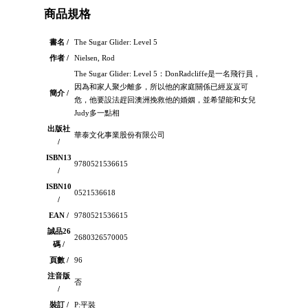
商品規格
書名 /
The Sugar Glider: Level 5
作者 /
Nielsen, Rod
The Sugar Glider: Level 5：DonRadcliffe是一名飛行員，
因為和家人聚少離多，所以他的家庭關係已經岌岌可
簡介 /
危，他要設法趕回澳洲挽救他的婚姻，並希望能和女兒
Judy多一點相
出版社
華泰文化事業股份有限公司
/
ISBN13
9780521536615
/
ISBN10
0521536618
/
EAN /
9780521536615
誠品26
2680326570005
碼 /
頁數 /
96
注音版
否
/
裝訂 /
P:平裝