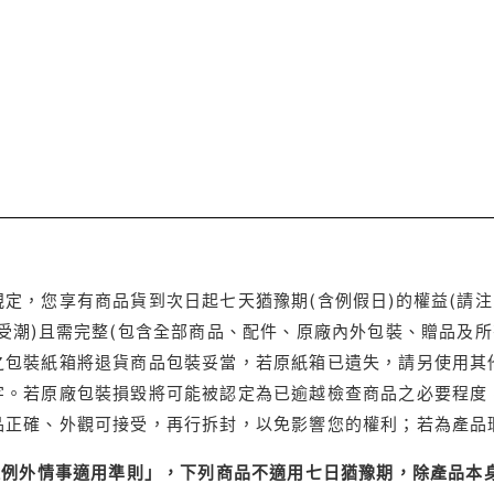
定，您享有商品貨到次日起七天猶豫期(含例假日)的權益(請
受潮)且需完整(包含全部商品、配件、原廠內外包裝、贈品及所
之包裝紙箱將退貨商品包裝妥當，若原紙箱已遺失，請另使用其
字。若原廠包裝損毀將可能被認定為已逾越檢查商品之必要程度，
品正確、外觀可接受，再行拆封，以免影響您的權利；若為產品
理例外情事適用準則」，下列商品不適用七日猶豫期，除產品本