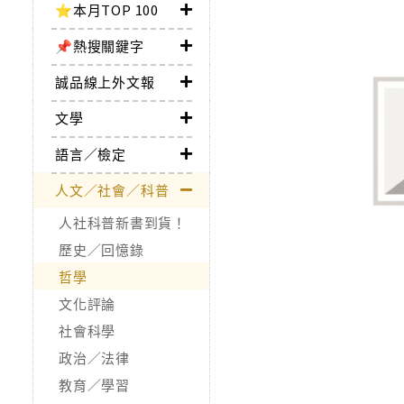
⭐本月TOP 100
📌熱搜關鍵字
誠品線上外文報
文學
語言／檢定
人文／社會／科普
人社科普新書到貨！
歷史／回憶錄
哲學
文化評論
社會科學
政治／法律
教育／學習