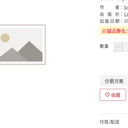
作
者：
G
出
版
社：
C
出
版
日
期：
2
刷
誠品聯名
數量
分期
方案
收藏
付款/配送