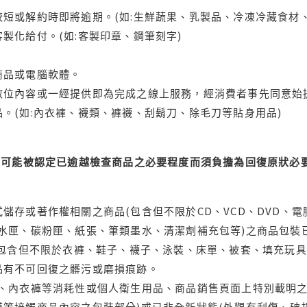
短或解約時即將逾期。(如:生鮮蔬果、乳製品、冷凍冷藏食材、
製化給付。(如:客製印章、鋼筆刻字)
商品或電腦軟體。
位內容或一經提供即為完成之線上服務，經消費者事先同意始提
。(如:內衣褲、襪類、褲襪、刮鬍刀、除毛刀等貼身用品)
可能被認定已逾越檢查商品之必要程度而須負擔為回復原狀必要
儲存或著作權相關之商品(包含但不限於CD、VCD、DVD、電
水匣、碳粉匣、紙張、筆類墨水、清潔劑補充包等)之商品包裝已
(包含但不限於衣褲、鞋子、襪子、泳裝、床單、被套、填充玩具
品有不可回復之髒污或磨損痕跡。
品、內衣褲等消耗性或個人衛生用品、商品銷售頁面上特別載明之
等接觸商品內容之包裝部分)或已非全新狀態(外觀有刮傷、破