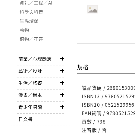
資訊／工程／AI
科學與科普
生態環保
動物
植物／花卉
商業／心理勵志
規格
藝術／設計
生活／旅遊
誠品貨碼 / 268015300
漫畫／繪本
ISBN13 / 9780521529
ISBN10 / 0521529956
青少年閱讀
EAN貨碼 / 978052152
日文書
頁數 / 738
注音版 / 否