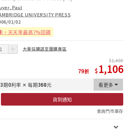
uyer, Paul
AMBRIDGE UNIVERSITY PRESS
006/01/02
卡
，天天享最高7%回饋
大量採購請至團購專區
1,400
1,106
79
3
期
0
利率
✕
每期
368
元
看更多
貨到通知
查詢門市庫存