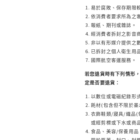
易於腐敗、保存期限較
依消費者要求所為之客
報紙、期刊或雜誌。
經消費者拆封之影音
非以有形媒介提供之數
已拆封之個人衛生用品
國際航空客運服務。
若您退貨時有下列情形，
定是否要退貨：
以數位或電磁紀錄形式
耗材(包含但不限於墨
衣飾鞋類/寢具/織品
或經剪標或下水或商
食品、美容/保養用
限於瓶蓋、封口、封膜