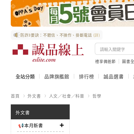
防詐3要訣：不聽信、不操作、掛斷電話
(詳)
禮享偶爸節
圖書全
全站分類
品牌旗艦館
排行榜
誠品選書
首頁
外文書
人文／社會／科普
哲學
外文書
📢本月新書