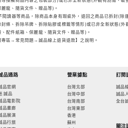
保麗龍、隨貨文件、贈品等)。
電子閱讀器等商品，除商品本身有瑕疵外，退回之商品已拆封(除
封條、拆除吊牌、拆除貼膠或標籤等情形)或已非全新狀態(外
袋、配件紙箱、保麗龍、隨貨文件、贈品等)。
服專區→常見問題→誠品線上退貨退款】之說明。
誠品通路
營業據點
訂閱
誠品官網
台灣北部
誠品
迷
誠品
台灣中部
誠品
誠品電影院
台灣南部
全台
誠品畫廊
台灣東部
誠品展演
香港
誠品行旅
蘇州
關注