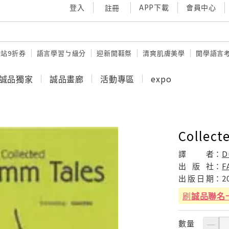
登入
APP下載
會員中心
註冊
站9折券
語言學習ㄅ級分
迎新開鞋祭
清爽肌膚美學
開學語言
誠品獨家
誠品畫廊
活動專區
expo
Collect
譯
者：
D
出
版
社：
F
出
版
日
期：
2
刷
誠品聯名
數量