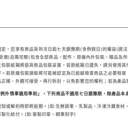
定，您享有商品貨到次日起七天猶豫期(含例假日)的權益(請
受潮)且需完整(包含全部商品、配件、原廠內外包裝、贈品及所
之包裝紙箱將退貨商品包裝妥當，若原紙箱已遺失，請另使用其
字。若原廠包裝損毀將可能被認定為已逾越檢查商品之必要程度，
品正確、外觀可接受，再行拆封，以免影響您的權利；若為產品
理例外情事適用準則」，下列商品不適用七日猶豫期，除產品本
短或解約時即將逾期。(如:生鮮蔬果、乳製品、冷凍冷藏食材、
製化給付。(如:客製印章、鋼筆刻字)