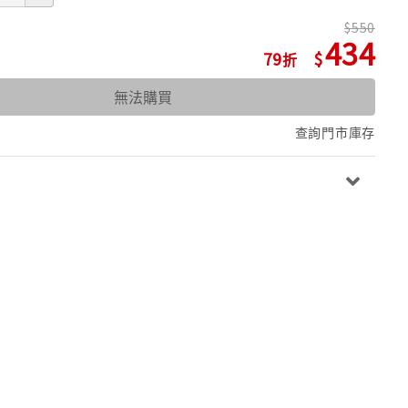
550
434
79
無法購買
查詢門市庫存