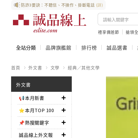
防詐3要訣：不聽信、不操作、掛斷電話
(詳)
禮享偶爸節
搶領全
全站分類
品牌旗艦館
排行榜
誠品選書
首頁
外文書
文學
經典／其他文學
外文書
📢本月新書
⭐本月TOP 100
📌熱搜關鍵字
誠品線上外文報