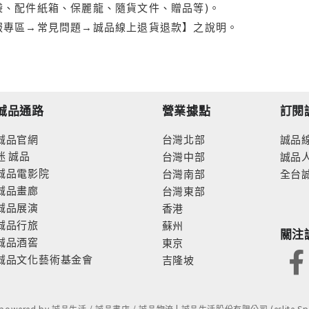
袋、配件紙箱、保麗龍、隨貨文件、贈品等)。
服專區→常見問題→誠品線上退貨退款】之說明。
誠品通路
營業據點
訂閱
誠品官網
台灣北部
誠品
迷
誠品
台灣中部
誠品
誠品電影院
台灣南部
全台
誠品畫廊
台灣東部
誠品展演
香港
誠品行旅
蘇州
關注
誠品酒窖
東京
誠品文化藝術基金會
吉隆坡
- powered by 誠品生活 / 誠品書店 / 誠品物流 | 誠品生活股份有限公司 (eslite Spect