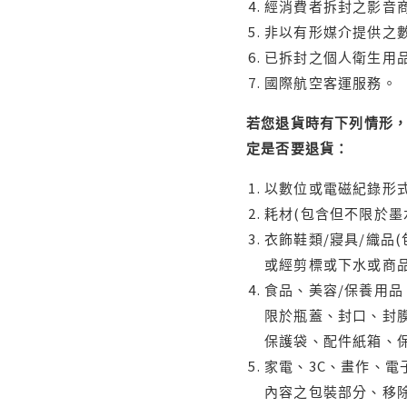
經消費者拆封之影音
非以有形媒介提供之數
已拆封之個人衛生用品
國際航空客運服務。
若您退貨時有下列情形，
定是否要退貨：
以數位或電磁紀錄形式
耗材(包含但不限於墨
衣飾鞋類/寢具/織品
或經剪標或下水或商
食品、美容/保養用
限於瓶蓋、封口、封膜
保護袋、配件紙箱、
家電、3C、畫作、
內容之包裝部分、移除