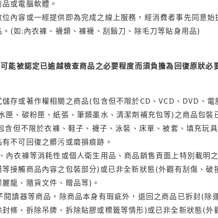
商品或電腦軟體。
位內容或一經提供即為完成之線上服務，經消費者事先同意始提
。(如:內衣褲、襪類、褲襪、刮鬍刀、除毛刀等貼身用品)
可能被認定已逾越檢查商品之必要程度而須負擔為回復原狀必要
儲存或著作權相關之商品(包含但不限於CD、VCD、DVD、電
水匣、碳粉匣、紙張、筆類墨水、清潔劑補充包等)之商品包裝已
(包含但不限於衣褲、鞋子、襪子、泳裝、床單、被套、填充玩具
品有不可回復之髒污或磨損痕跡。
品、內衣褲等消耗性或個人衛生用品、商品銷售頁面上特別載明之
等接觸商品內容之包裝部分)或已非全新狀態(外觀有刮傷、破
保麗龍、隨貨文件、贈品等)。
電子閱讀器等商品，除商品本身有瑕疵外，退回之商品已拆封(除
封條、拆除吊牌、拆除貼膠或標籤等情形)或已非全新狀態(外