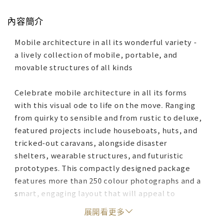
內容簡介
Mobile architecture in all its wonderful variety -
a lively collection of mobile, portable, and
movable structures of all kinds
Celebrate mobile architecture in all its forms
with this visual ode to life on the move. Ranging
from quirky to sensible and from rustic to deluxe,
featured projects include houseboats, huts, and
tricked-out caravans, alongside disaster
shelters, wearable structures, and futuristic
prototypes. This compactly designed package
features more than 250 colour photographs and a
smart, engaging layout that will appeal to
anyone who appreciates the power of good
展開看更多