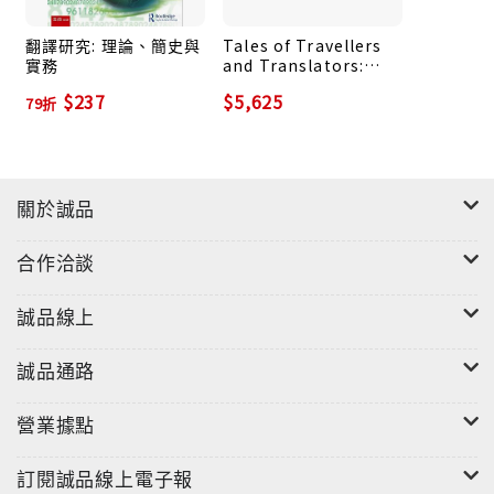
翻譯研究: 理論、簡史與
Tales of Travellers
實務
and Translators:
Essays on
$237
$5,625
79折
Comparative
Literature
關於誠品
合作洽談
誠品線上
誠品通路
營業據點
訂閱誠品線上電子報