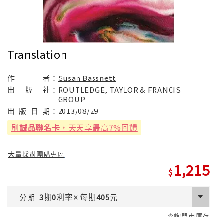
Translation
作
者：
Susan Bassnett
出
版
社：
ROUTLEDGE, TAYLOR & FRANCIS
GROUP
出
版
日
期：
2013/08/29
刷
誠品聯名卡
，天天享最高7%回饋
大量採購團購專區
1,215
期
利率
每期
分期
3
0
✕
405
元
查詢門市庫存