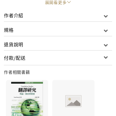
展開看更多
technologies and new media forms.
作者介紹
Translation displays the importance of
translation across disciplines, and is essential
規格
reading for students and scholars of translation,
literary studies, globalisation studies, and
退貨說明
ancient and modern languages.
付款/配送
作者相關書籍