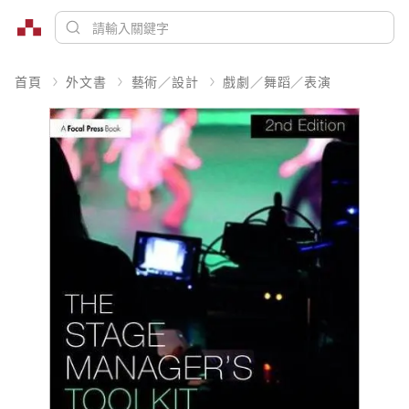
首頁
外文書
藝術／設計
戲劇／舞蹈／表演