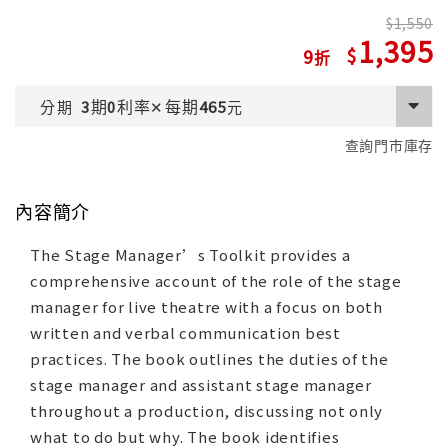
1,550
1,395
9
期
利率
每期
分期
3
0
✕
465
元
查詢門市庫存
內容簡介
The Stage Manager’s Toolkit provides a
comprehensive account of the role of the stage
manager for live theatre with a focus on both
written and verbal communication best
practices. The book outlines the duties of the
stage manager and assistant stage manager
throughout a production, discussing not only
what to do but why. The book identifies