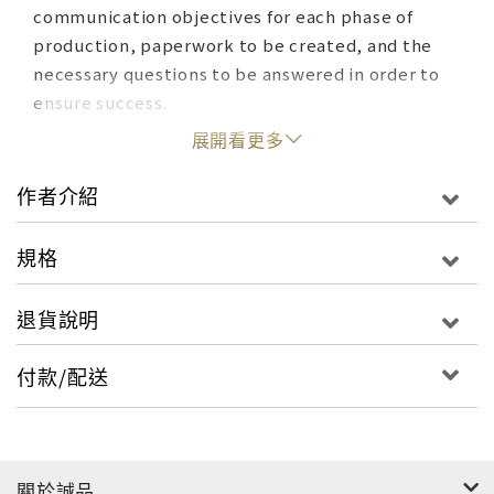
communication objectives for each phase of
production, paperwork to be created, and the
necessary questions to be answered in order to
ensure success.
展開看更多
作者介紹
規格
退貨說明
付款/配送
關於誠品