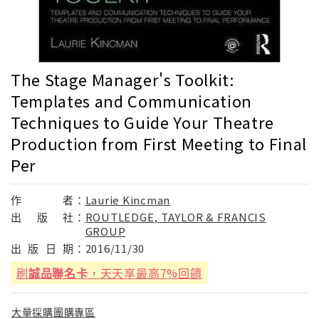
The Stage Manager's Toolkit:
Templates and Communication
Techniques to Guide Your Theatre
Production from First Meeting to Final
Per
作
者：
Laurie Kincman
出
版
社：
ROUTLEDGE, TAYLOR & FRANCIS
GROUP
出
版
日
期：
2016/11/30
刷
誠品聯名卡
，天天享最高7%回饋
大量採購團購專區