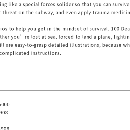
g like a special forces solider so that you can survive
t threat on the subway, and even apply trauma medicine
rios to help you get in the mindset of survival, 100 Dead
her you’re lost at sea, forced to land a plane, fighting
kill are easy-to-grasp detailed illustrations, because 
complicated instructions.
5000
908
3908