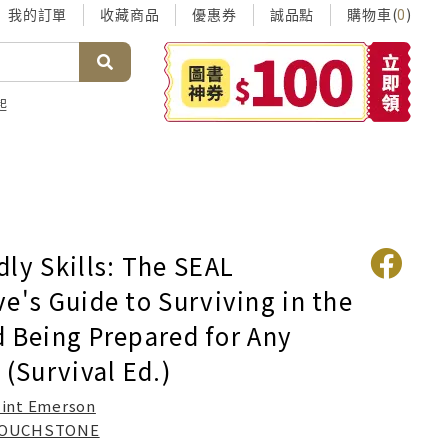
我的訂單
收藏商品
優惠券
誠品點
購物車(
)
0
起
ly Skills: The SEAL
e's Guide to Surviving in the
d Being Prepared for Any
 (Survival Ed.)
lint Emerson
OUCHSTONE