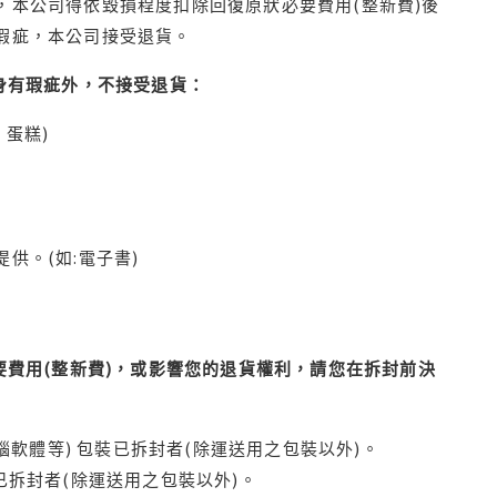
本公司得依毀損程度扣除回復原狀必要費用(整新費)後
瑕疵，本公司接受退貨。
身有瑕疵外，不接受退貨：
蛋糕)
供。(如:電子書)
費用(整新費)，或影響您的退貨權利，請您在拆封前決
腦軟體等) 包裝已拆封者(除運送用之包裝以外)。
拆封者(除運送用之包裝以外)。