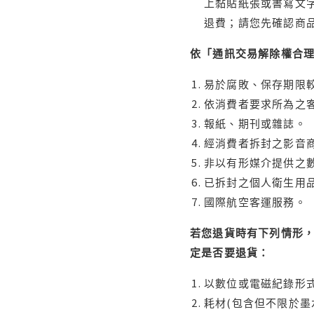
上黏貼紙張或書寫文
退費；請您先確認商
依「通訊交易解除權合
易於腐敗、保存期限較
依消費者要求所為之客
報紙、期刊或雜誌。
經消費者拆封之影音
非以有形媒介提供之數
已拆封之個人衛生用品
國際航空客運服務。
若您退貨時有下列情形，
定是否要退貨：
以數位或電磁紀錄形式
耗材(包含但不限於墨