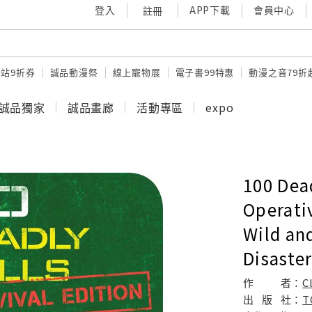
登入
APP下載
會員中心
註冊
站9折券
誠品動漫祭
線上寵物展
電子書99特惠
動漫之音79折
誠品獨家
誠品畫廊
活動專區
expo
100 Dead
Operativ
Wild an
Disaster
作
者：
C
出
版
社：
T