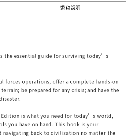
退貨說明
s the essential guide for surviving today’s
ial forces operations, offer a complete hands-on
terrain; be prepared for any crisis; and have the
disaster.
al Edition is what you need for today’s world,
ols you have on hand. This book is your
d navigating back to civilization no matter the