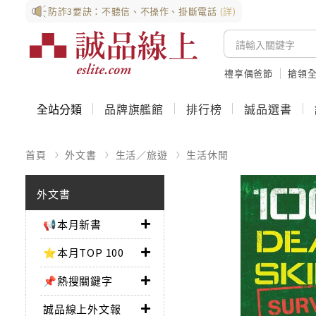
防詐3要訣：不聽信、不操作、掛斷電話
(詳)
禮享偶爸節
搶領全
全站分類
品牌旗艦館
排行榜
誠品選書
首頁
外文書
生活／旅遊
生活休閒
外文書
📢本月新書
⭐本月TOP 100
📌熱搜關鍵字
誠品線上外文報