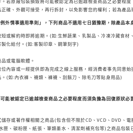
字。若原廠包裝損毀將可能被認定為已逾越檢查商品之必要程度，
品正確、外觀可接受，再行拆封，以免影響您的權利；若為產品
理例外情事適用準則」，下列商品不適用七日猶豫期，除產品本
短或解約時即將逾期。(如:生鮮蔬果、乳製品、冷凍冷藏食材、
製化給付。(如:客製印章、鋼筆刻字)
商品或電腦軟體。
位內容或一經提供即為完成之線上服務，經消費者事先同意始提
。(如:內衣褲、襪類、褲襪、刮鬍刀、除毛刀等貼身用品)
可能被認定已逾越檢查商品之必要程度而須負擔為回復原狀必要
儲存或著作權相關之商品(包含但不限於CD、VCD、DVD、電
水匣、碳粉匣、紙張、筆類墨水、清潔劑補充包等)之商品包裝已