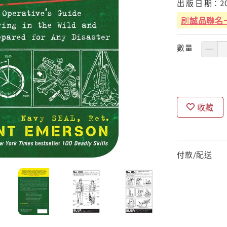
出
版
日
期：
2
刷
誠品聯名
數量
收藏
付款/配送