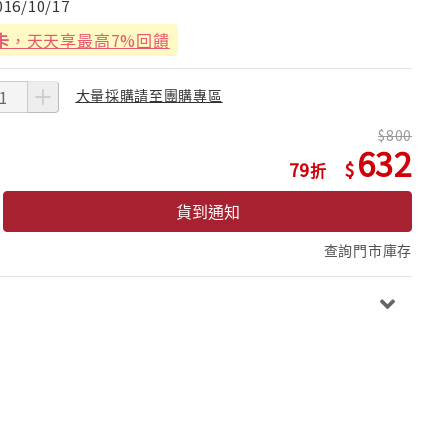
016/10/17
卡
，天天享最高7%回饋
大量採購請至團購專區
800
632
79
貨到通知
查詢門市庫存