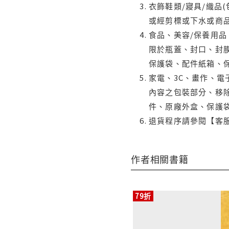
衣飾鞋類/寢具/織品
或經剪標或下水或商
食品、美容/保養用
限於瓶蓋、封口、封膜
保護袋、配件紙箱、
家電、3C、畫作、
內容之包裝部分、移除
件、原廠外盒、保護
退貨程序請參閱【客
作者相關書籍
79折