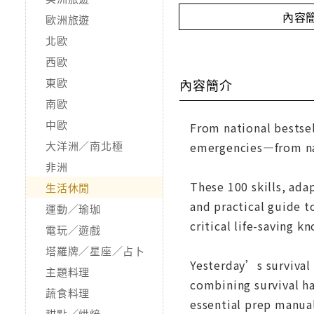
內容
歐洲旅遊
北歐
西歐
東歐
內容簡介
南歐
中歐
From national bestse
大洋洲／南北極
emergencies—from navi
非洲
These 100 skills, ada
生活休閒
and practical guide t
運動／瑜珈
critical life-saving k
電玩／遊戲
塔羅牌／星座／占卜
Yesterday’s survival 
主題料理
combining survival ha
蔬食料理
essential prep manual
甜點／烘焙