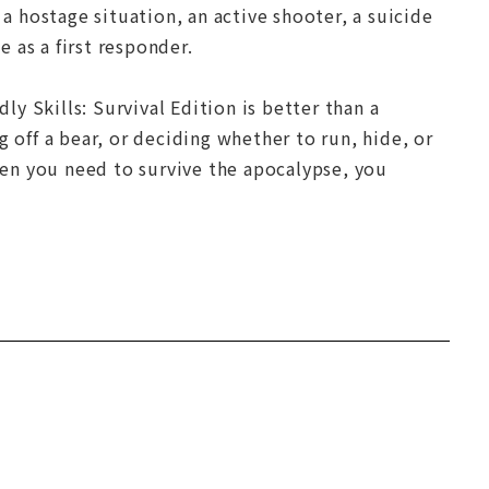
 a hostage situation, an active shooter, a suicide
 as a first responder.
ly Skills: Survival Edition is better than a
 off a bear, or deciding whether to run, hide, or
when you need to survive the apocalypse, you