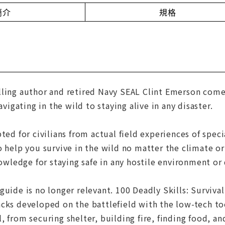
簡介
規格
lling author and retired Navy SEAL Clint Emerson come
gating in the wild to staying alive in any disaster.
pted for civilians from actual field experiences of spec
o help you survive in the wild no matter the climate or 
nowledge for staying safe in any hostile environment or 
guide is no longer relevant. 100 Deadly Skills: Surviv
cks developed on the battlefield with the low-tech to
, from securing shelter, building fire, finding food, an