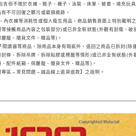
(包含但不限於衣褲、鞋子、襪子、泳裝、床單、被套、填充玩具
品有不可回復之髒污或磨損痕跡。
品、內衣褲等消耗性或個人衛生用品、商品銷售頁面上特別載明之
等接觸商品內容之包裝部分)或已非全新狀態(外觀有刮傷、破
保麗龍、隨貨文件、贈品等)。
電子閱讀器等商品，除商品本身有瑕疵外，退回之商品已拆封(除
封條、拆除吊牌、拆除貼膠或標籤等情形)或已非全新狀態(外
袋、配件紙箱、保麗龍、隨貨文件、贈品等)。
服專區→常見問題→誠品線上退貨退款】之說明。