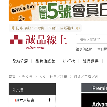
防詐3要訣：不聽信、不操作、掛斷電話
(詳)
禮享偶爸節
今日
全站分類
品牌旗艦館
排行榜
誠品選書
首頁
外文書
人文／社會／科普
資訊／工程／AI
外文書
📢本月新書