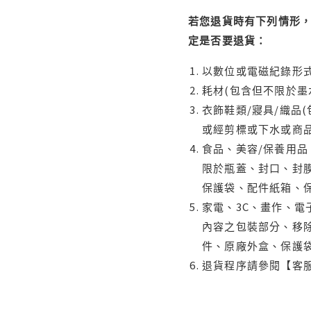
若您退貨時有下列情形，
定是否要退貨：
以數位或電磁紀錄形式
耗材(包含但不限於墨
衣飾鞋類/寢具/織品
或經剪標或下水或商
食品、美容/保養用
限於瓶蓋、封口、封膜
保護袋、配件紙箱、
家電、3C、畫作、
內容之包裝部分、移除
件、原廠外盒、保護
退貨程序請參閱【客