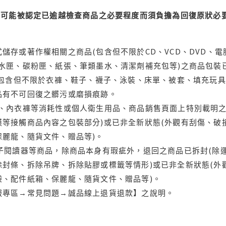
可能被認定已逾越檢查商品之必要程度而須負擔為回復原狀必要
儲存或著作權相關之商品(包含但不限於CD、VCD、DVD、電
水匣、碳粉匣、紙張、筆類墨水、清潔劑補充包等)之商品包裝已
(包含但不限於衣褲、鞋子、襪子、泳裝、床單、被套、填充玩具
品有不可回復之髒污或磨損痕跡。
品、內衣褲等消耗性或個人衛生用品、商品銷售頁面上特別載明之
等接觸商品內容之包裝部分)或已非全新狀態(外觀有刮傷、破
保麗龍、隨貨文件、贈品等)。
電子閱讀器等商品，除商品本身有瑕疵外，退回之商品已拆封(除
封條、拆除吊牌、拆除貼膠或標籤等情形)或已非全新狀態(外
袋、配件紙箱、保麗龍、隨貨文件、贈品等)。
服專區→常見問題→誠品線上退貨退款】之說明。