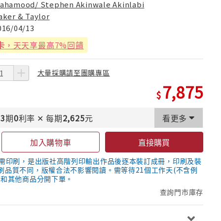
ahamood/ Stephen Akinwale Akinlabi
aker & Taylor
016/04/13
卡
，天天享最高7%回饋
大量採購請至團購專區
7,875
3
期
0
利率
✕
每期
2,625
元
看更多
加入購物車
直接購買
隨需印刷，是出版社高階列印輸出作品後逐本裝訂成冊，印刷及裝
刷品質不同，版權合法不影響閱讀。需等待21個工作天(不含例
議和其他商品分開下單。
查詢門市庫存