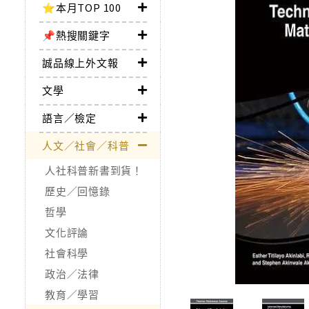
⭐本月TOP 100
📌熱搜關鍵字
誠品線上外文報
文學
語言／檢定
人文／社會／科普
人社科普新書到貨！
歷史／回憶錄
哲學
文化評論
社會科學
政治／法律
教育／學習