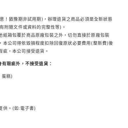
注意！猶豫期非試用期)，辦理退貨之商品必須是全新狀態
有附隨文件或資料的完整性等)。
他紙箱包覆於商品原廠包裝之外，切勿直接於原廠包裝
本公司得依毀損程度扣除回復原狀必要費用(整新費)後
瑕疵，本公司接受退貨。
身有瑕疵外，不接受退貨：
蛋糕)
供。(如:電子書)