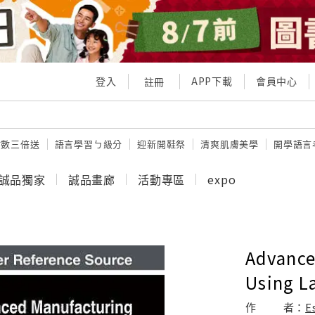
登入
APP下載
會員中心
註冊
點數三倍送
語言學習ㄅ級分
迎新開鞋祭
清爽肌膚美學
開學語言
誠品獨家
誠品畫廊
活動專區
expo
Advance
Using L
作
者：
E