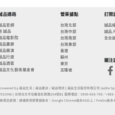
誠品通路
營業據點
訂閱
誠品官網
台灣北部
誠品
迷
誠品
台灣中部
誠品
誠品電影院
台灣南部
全台
誠品畫廊
台灣東部
誠品展演
香港
誠品行旅
蘇州
關注
誠品酒窖
東京
誠品文化藝術基金會
吉隆坡
- powered by 誠品生活 / 誠品書店 / 誠品物流 | 誠品生活股份有限公司 (eslite Spect
52966 | 台灣台北市信義區松德路204號B1 服務電話：0800-666-798／+886-2-
處理｜建議使用瀏覽器版本：Google Chrome版本60以上 / Firefox版本48以上