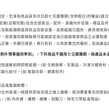
定，您享有商品貨到次日起七天猶豫期(含例假日)的權益(請
受潮)且需完整(包含全部商品、配件、原廠內外包裝、贈品及所
之包裝紙箱將退貨商品包裝妥當，若原紙箱已遺失，請另使用其
字。若原廠包裝損毀將可能被認定為已逾越檢查商品之必要程度，
品正確、外觀可接受，再行拆封，以免影響您的權利；若為產品
理例外情事適用準則」，下列商品不適用七日猶豫期，除產品本
短或解約時即將逾期。(如:生鮮蔬果、乳製品、冷凍冷藏食材、
製化給付。(如:客製印章、鋼筆刻字)
商品或電腦軟體。
位內容或一經提供即為完成之線上服務，經消費者事先同意始提
。(如:內衣褲、襪類、褲襪、刮鬍刀、除毛刀等貼身用品)