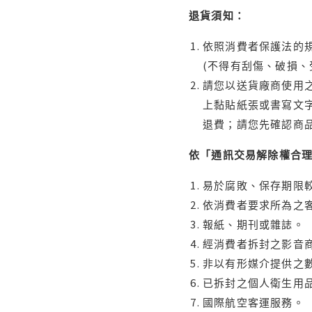
退貨須知：
依照消費者保護法的規
(不得有刮傷、破損、
請您以送貨廠商使用
上黏貼紙張或書寫文
退費；請您先確認商
依「通訊交易解除權合
易於腐敗、保存期限較
依消費者要求所為之客
報紙、期刊或雜誌。
經消費者拆封之影音
非以有形媒介提供之數
已拆封之個人衛生用品
國際航空客運服務。