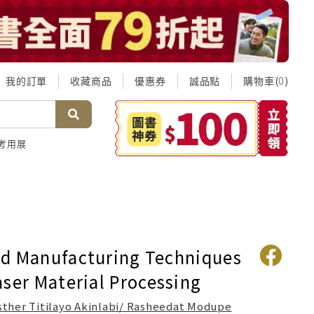
我的訂單
收藏商品
優惠券
誠品點
購物車(
)
0
考用展
d Manufacturing Techniques
aser Material Processing
sther Titilayo Akinlabi/ Rasheedat Modupe