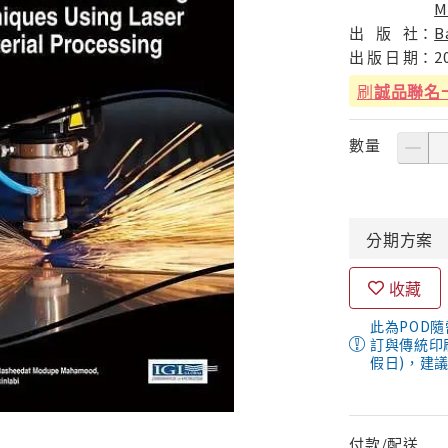
M
出
版
社：
B
出
版
日
期：
2
刷
誠品聯名
數量
分期
方案
收藏
此為POD
訂與傳統印
假日)，建
付款/配送