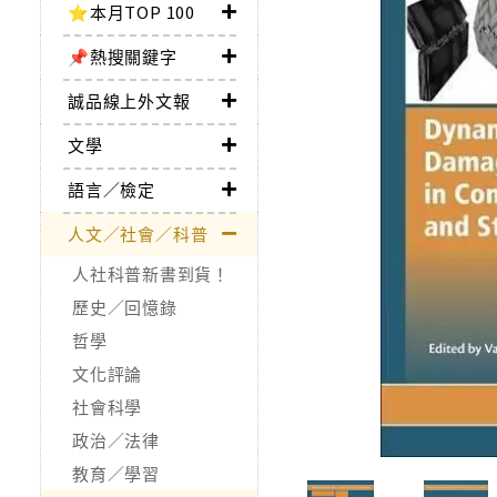
⭐本月TOP 100
📌熱搜關鍵字
誠品線上外文報
文學
語言／檢定
人文／社會／科普
人社科普新書到貨！
歷史／回憶錄
哲學
文化評論
社會科學
政治／法律
教育／學習