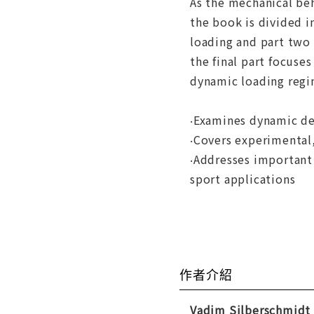
As the mechanical be
the book is divided i
loading and part two 
the final part focuse
dynamic loading regim
‧Examines dynamic de
‧Covers experimental,
‧Addresses important 
sport applications
作者介紹
Vadim Silberschmidt