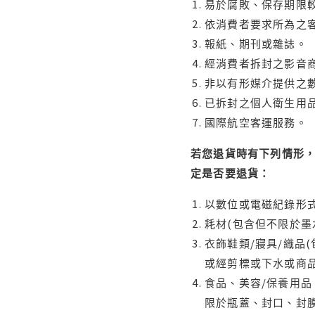
易於腐敗、保存期限較
依消費者要求所為之客
報紙、期刊或雜誌。
經消費者拆封之影音
非以有形媒介提供之數
已拆封之個人衛生用品
國際航空客運服務。
若您退貨時有下列情形，
定是否要退貨：
以數位或電磁紀錄形式
耗材(包含但不限於墨
衣飾鞋類/寢具/織品
或經剪標或下水或商
食品、美容/保養用
限於瓶蓋、封口、封膜