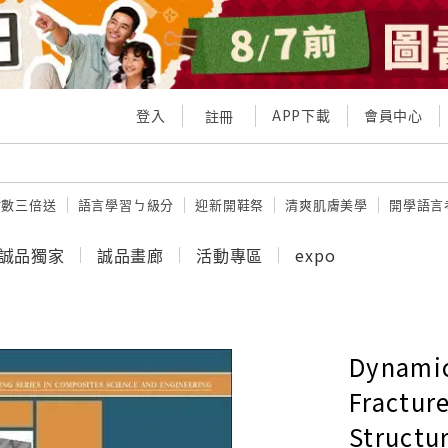
登入
APP下載
會員中心
註冊
點數三倍送
語言學習ㄅ級分
迎新開鞋祭
清爽肌膚美學
開學語言
誠品獨家
誠品畫廊
活動專區
expo
Dynamic
Fractur
Structu