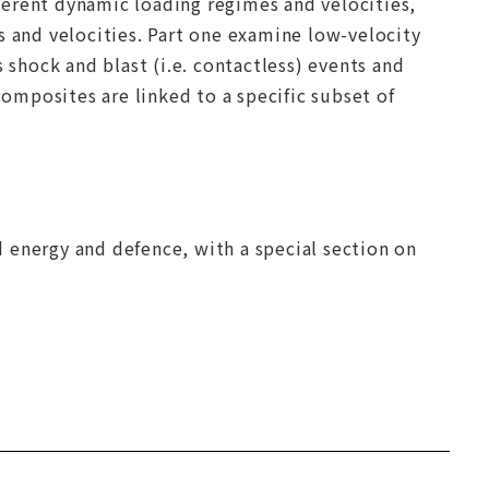
ferent dynamic loading regimes and velocities,
s and velocities. Part one examine low-velocity
 shock and blast (i.e. contactless) events and
composites are linked to a specific subset of
 energy and defence, with a special section on