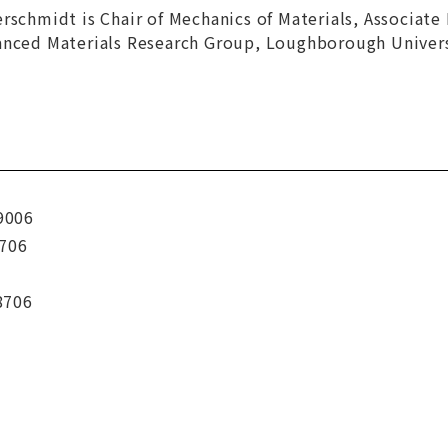
rschmidt is Chair of Mechanics of Materials, Associate
anced Materials Research Group, Loughborough Univers
9006
706
8706