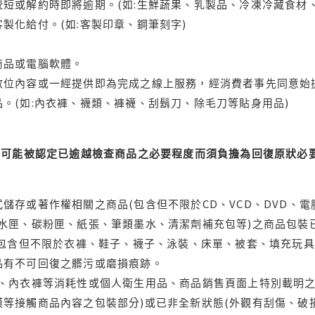
短或解約時即將逾期。(如:生鮮蔬果、乳製品、冷凍冷藏食材、
製化給付。(如:客製印章、鋼筆刻字)
商品或電腦軟體。
位內容或一經提供即為完成之線上服務，經消費者事先同意始提
。(如:內衣褲、襪類、褲襪、刮鬍刀、除毛刀等貼身用品)
可能被認定已逾越檢查商品之必要程度而須負擔為回復原狀必要
儲存或著作權相關之商品(包含但不限於CD、VCD、DVD、電
水匣、碳粉匣、紙張、筆類墨水、清潔劑補充包等)之商品包裝已
(包含但不限於衣褲、鞋子、襪子、泳裝、床單、被套、填充玩具
品有不可回復之髒污或磨損痕跡。
品、內衣褲等消耗性或個人衛生用品、商品銷售頁面上特別載明之
等接觸商品內容之包裝部分)或已非全新狀態(外觀有刮傷、破