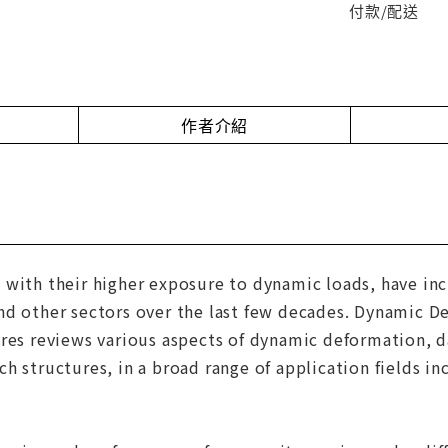
付款/配送
作者介紹
with their higher exposure to dynamic loads, have inc
nd other sectors over the last few decades. Dynamic 
ures reviews various aspects of dynamic deformation, 
h structures, in a broad range of application fields i