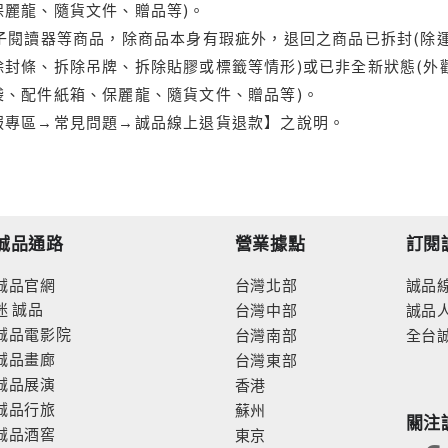
保麗龍、隨貨文件、贈品等)。
電子閱讀器等商品，除商品本身有瑕疵外，退回之商品已拆封(除
封條、拆除吊牌、拆除貼膠或標籤等情形)或已非全新狀態(外
袋、配件紙箱、保麗龍、隨貨文件、贈品等)。
服專區→常見問題→誠品線上退貨退款】之說明。
誠品通路
營業據點
訂閱
誠品官網
台灣北部
誠品
迷
誠品
台灣中部
誠品
誠品電影院
台灣南部
全台
誠品畫廊
台灣東部
誠品展演
香港
誠品行旅
蘇州
關注
誠品酒窖
東京