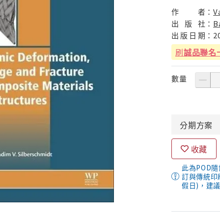
作
者：
V
出
版
社：
B
出
版
日
期：
2
刷
誠品聯名
數量
分期
方案
收藏
此為POD
訂與傳統印
假日)，建