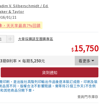
adim V. Silberschmidt / Ed.
aker & Taylor
016/01/21
卡
，天天享最高7%回饋
大量採購請至團購專區
15,750
3
期
0
利率
✕
每期
5,250
元
看更多
貨到通知
隨需印刷，是出版社高階列印輸出作品後逐本裝訂成冊，印刷及裝
刷品質不同，版權合法不影響閱讀。需等待21個工作天(不含例
議和其他商品分開下單。
查詢門市庫存