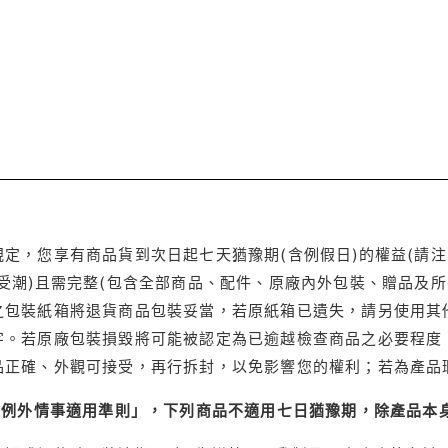
定，您享有商品貨到次日起七天猶豫期(含例假日)的權益(請
受潮)且需完整(包含全部商品、配件、原廠內外包裝、贈品及所
之包裝紙箱將退貨商品包裝妥當，若原紙箱已遺失，請另使用其
字。若原廠包裝損毀將可能被認定為已逾越檢查商品之必要程度，
品正確、外觀可接受，再行拆封，以免影響您的權利；若為產品
理例外情事適用準則」，下列商品不適用七日猶豫期，除產品本