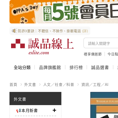
防詐3要訣：不聽信、不操作、掛斷電話
(詳)
禮享偶爸節
今日
全站分類
品牌旗艦館
排行榜
誠品選書
首頁
外文書
人文／社會／科普
資訊／工程／AI
外文書
📢本月新書