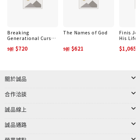
Breaking
The Names of God
Finis Je
Generational Curses:
His Life
Overcoming the
$720
$621
$1,065
9折
9折
Legacy of Sin in Your
Life and Family
關於誠品
合作洽談
誠品線上
誠品通路
營業據點