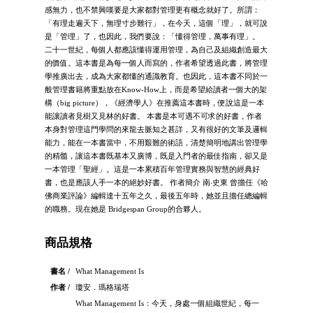
感無力，也不禁興嘆要是大家都對管理更有概念就好了。所謂：
「有理走遍天下，無理寸步難行」，在今天，這個「理」，就可說
是「管理」了，也因此，我們要說：「懂得管理，萬事有理」。
二十一世紀，每個人都應該懂得運用管理，為自己及組織創造最大
的價值。這本書是為每一個人而寫的，作者希望透過此書，將管理
學推廣出去，成為大家都懂的通識教育。也因此，這本書不同於一
般管理書籍將重點放在Know-How上，而是希望給讀者一個大的架
構（big picture），《經濟學人》在推薦這本書時，便說這是一本
能讓讀者見樹又見林的好書。 本書是本可遇不可求的好書，作者
本身對管理這門學問的來龍去脈知之甚詳，又有很好的文筆及邏輯
能力，能在一本書當中，不用艱難的術語，清楚簡明地講出管理學
的精髓，讓這本書既基本又廣博，既是入門者的最佳指南，卻又是
一本管理「聖經」。這是一本累積百年管理實務與智慧的經典好
書，也是應該人手一本的絕妙好書。 作者簡介 南‧史東 曾擔任《哈
佛商業評論》編輯達十五年之久，最後五年時，她並且擔任總編輯
的職務。現在她是 Bridgespan Group的合夥人。
商品規格
書名 /
What Management Is
作者 /
瓊安．瑪格瑞塔
What Management Is：今天，身處一個組織世紀，每一