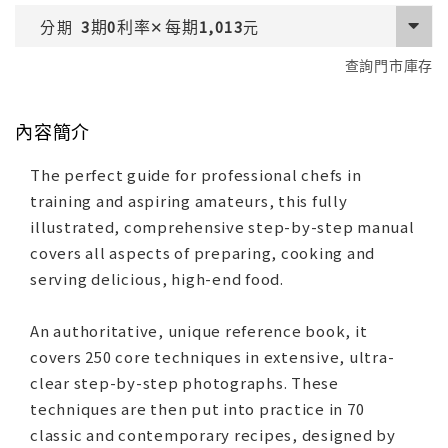
期
利率
每期
分期
3
0
✕
1,013
元
查詢門市庫存
內容簡介
The perfect guide for professional chefs in
training and aspiring amateurs, this fully
illustrated, comprehensive step-by-step manual
covers all aspects of preparing, cooking and
serving delicious, high-end food.
An authoritative, unique reference book, it
covers 250 core techniques in extensive, ultra-
clear step-by-step photographs. These
techniques are then put into practice in 70
classic and contemporary recipes, designed by