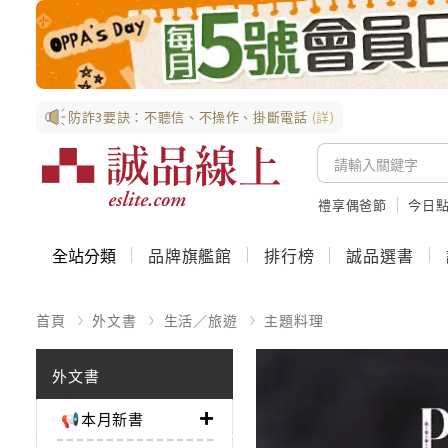
防詐3要訣：不聽信、不操作、掛斷電話
(詳)
禮享偶爸節
今日
全站分類
品牌旗艦館
排行榜
誠品選書
首頁
外文書
生活／旅遊
主題料理
外文書
📢本月新書