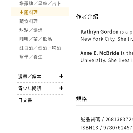
塔羅牌／星座／占卜
主題料理
作者介紹
蔬食料理
甜點／烘焙
Kathryn Gordon
is a p
New York City. She li
咖啡／茶／飲品
紅白酒／烈酒／啤酒
Anne E. McBride
is th
醫學／養生
University. She lives 
漫畫／繪本
青少年閱讀
規格
日文書
誠品貨碼 / 268138372
ISBN13 / 9780762457