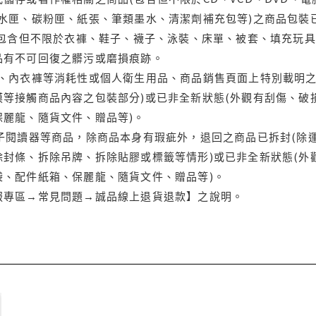
水匣、碳粉匣、紙張、筆類墨水、清潔劑補充包等)之商品包裝已
(包含但不限於衣褲、鞋子、襪子、泳裝、床單、被套、填充玩具
品有不可回復之髒污或磨損痕跡。
品、內衣褲等消耗性或個人衛生用品、商品銷售頁面上特別載明之
等接觸商品內容之包裝部分)或已非全新狀態(外觀有刮傷、破
保麗龍、隨貨文件、贈品等)。
電子閱讀器等商品，除商品本身有瑕疵外，退回之商品已拆封(除
封條、拆除吊牌、拆除貼膠或標籤等情形)或已非全新狀態(外
袋、配件紙箱、保麗龍、隨貨文件、贈品等)。
服專區→常見問題→誠品線上退貨退款】之說明。