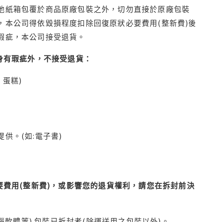
他紙箱包覆於商品原廠包裝之外，切勿直接於原廠包裝
本公司得依毀損程度扣除回復原狀必要費用(整新費)後
瑕疵，本公司接受退貨。
身有瑕疵外，不接受退貨：
蛋糕)
供。(如:電子書)
費用(整新費)，或影響您的退貨權利，請您在拆封前決
腦軟體等) 包裝已拆封者(除運送用之包裝以外)。