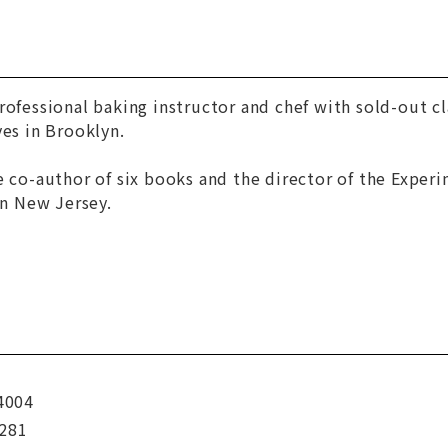
rofessional baking instructor and chef with sold-out cl
ves in Brooklyn.
e co-author of six books and the director of the Exper
in New Jersey.
4004
281