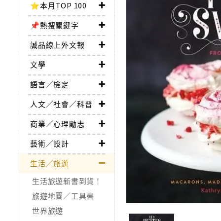
⭐本月TOP 100
📌熱搜關鍵字
誠品線上外文報
文學
語言／檢定
人文／社會／科普
商業／心理勵志
藝術／設計
生活／旅遊
生活旅遊新書到貨！
旅遊地圖／工具書
世界旅遊