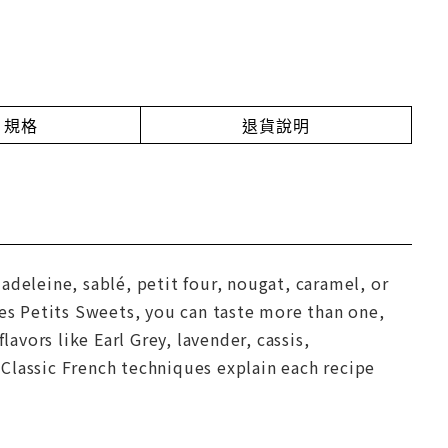
規格
退貨說明
adeleine, sablé, petit four, nougat, caramel, or
Les Petits Sweets, you can taste more than one,
lavors like Earl Grey, lavender, cassis,
Classic French techniques explain each recipe