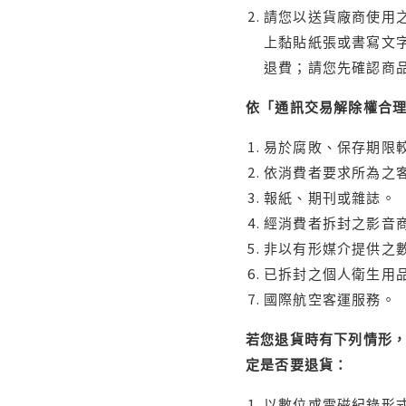
請您以送貨廠商使用
上黏貼紙張或書寫文
退費；請您先確認商
依「通訊交易解除權合
易於腐敗、保存期限較
依消費者要求所為之客
報紙、期刊或雜誌。
經消費者拆封之影音
非以有形媒介提供之數
已拆封之個人衛生用品
國際航空客運服務。
若您退貨時有下列情形，
定是否要退貨：
以數位或電磁紀錄形式