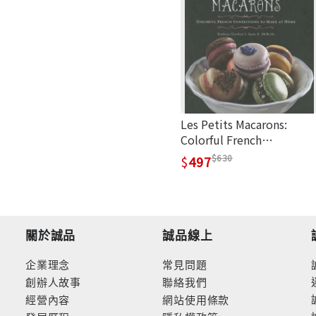
Les Petits Macarons:
Colorful French
Confections to Make at
630
497
Home
關於誠品
誠品線上
企業理念
常見問題
創辦人故事
聯絡我們
經營內容
網站使用條款