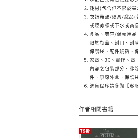
耗材(包含但不限於墨
衣飾鞋類/寢具/織品
或經剪標或下水或商
食品、美容/保養用
限於瓶蓋、封口、封膜
保護袋、配件紙箱、
家電、3C、畫作、
內容之包裝部分、移除
件、原廠外盒、保護
退貨程序請參閱【客
作者相關書籍
79折