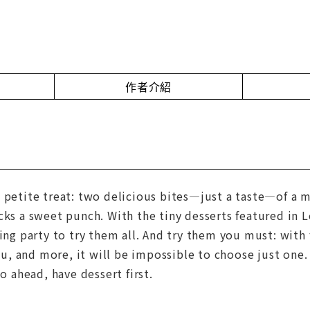
作者介紹
 petite treat: two delicious bites—just a taste—of a m
cks a sweet punch. With the tiny desserts featured in 
ing party to try them all. And try them you must: with f
 and more, it will be impossible to choose just one. 
Go ahead, have dessert first.