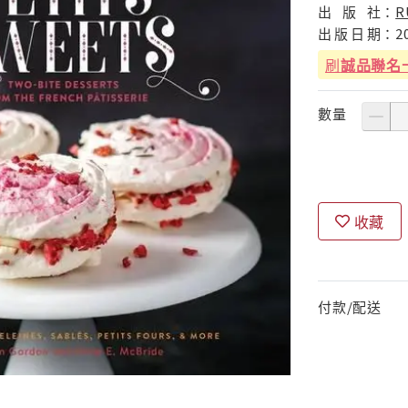
出
版
社：
R
出
版
日
期：
2
刷
誠品聯名
數量
收藏
付款/配送