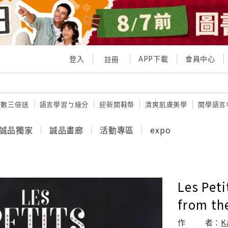
登入
APP下載
會員中心
註冊
點數三倍送
語言學習ㄅ級分
迎新開鞋祭
清爽肌膚美學
開學語言
誠品獨家
誠品畫廊
活動專區
expo
Les Pet
from the
作
者：
K