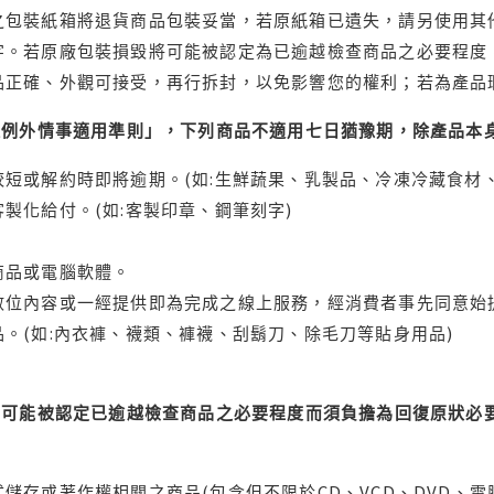
之包裝紙箱將退貨商品包裝妥當，若原紙箱已遺失，請另使用其
字。若原廠包裝損毀將可能被認定為已逾越檢查商品之必要程度，
品正確、外觀可接受，再行拆封，以免影響您的權利；若為產品
理例外情事適用準則」，下列商品不適用七日猶豫期，除產品本
短或解約時即將逾期。(如:生鮮蔬果、乳製品、冷凍冷藏食材、
製化給付。(如:客製印章、鋼筆刻字)
商品或電腦軟體。
位內容或一經提供即為完成之線上服務，經消費者事先同意始提
。(如:內衣褲、襪類、褲襪、刮鬍刀、除毛刀等貼身用品)
可能被認定已逾越檢查商品之必要程度而須負擔為回復原狀必要
儲存或著作權相關之商品(包含但不限於CD、VCD、DVD、電