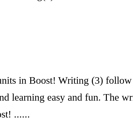
 in Boost! Writing (3) follow a
nd learning easy and fun. The wri
t! ......