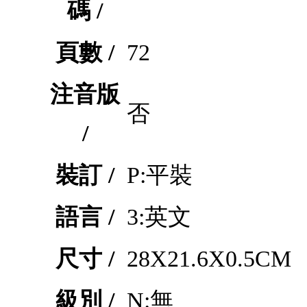
碼 /
頁數 /
72
注音版
否
/
裝訂 /
P:平裝
語言 /
3:英文
尺寸 /
28X21.6X0.5CM
級別 /
N:無