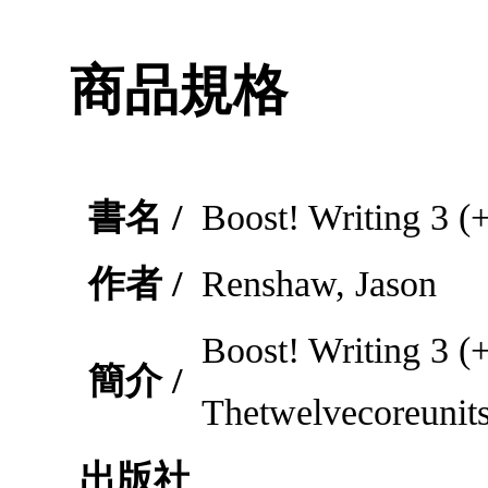
商品規格
書名 /
Boost! Writing 3 
作者 /
Renshaw, Jason
Boost! Writing 3
簡介 /
Thetwelvecoreunits
出版社