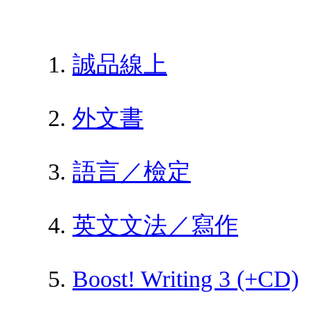
誠品線上
外文書
語言／檢定
英文文法／寫作
Boost! Writing 3 (+CD)