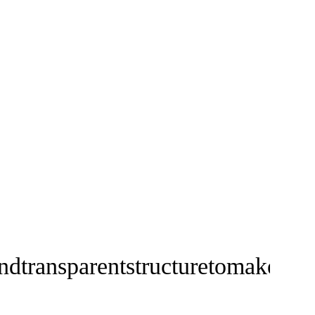
ndtransparentstructuretomaketea