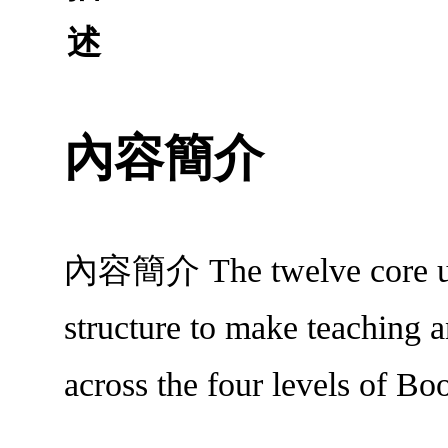
述
內容簡介
內容簡介 The twelve core units
structure to make teaching a
across the four levels of Boos