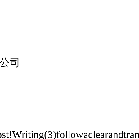
公司
)：
st!Writing(3)followaclearandtran