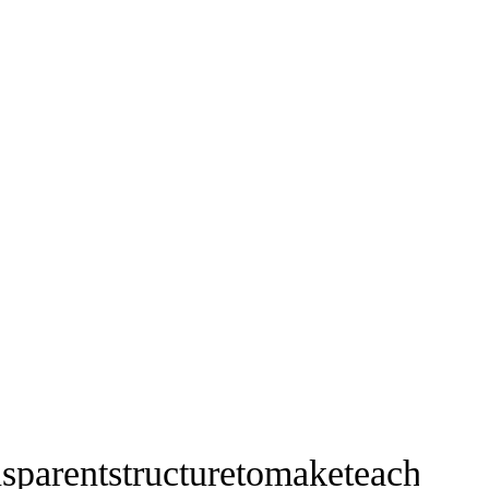
sparentstructuretomaketeachinga