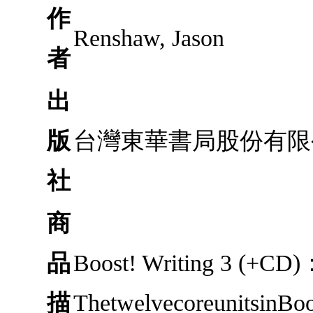
作
Renshaw, Jason
者
出
版
台灣東華書局股份有限
社
商
品
Boost! Writing 3 (+CD
描
ThetwelvecoreunitsinBoo