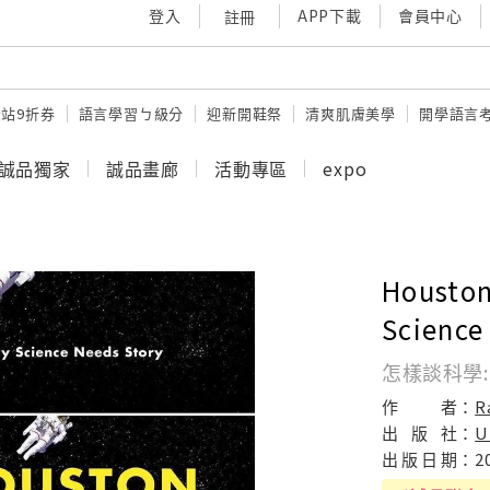
登入
APP下載
會員中心
註冊
站9折券
語言學習ㄅ級分
迎新開鞋祭
清爽肌膚美學
開學語言
誠品獨家
誠品畫廊
活動專區
expo
Houston
Science
怎樣談科學
作
者：
R
出
版
社：
U
出
版
日
期：
2