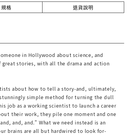
規格
退貨說明
k someone in Hollywood about science, and
 great stories, with all the drama and action
ists about how to tell a story-and, ultimately,
 stunningly simple method for turning the dull
s job as a working scientist to launch a career
 about their work, they pile one moment and one
"and, and, and." What we need instead is an
ur brains are all but hardwired to look for-