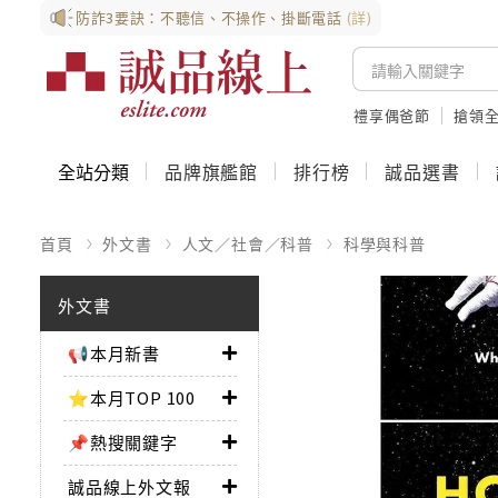
防詐3要訣：不聽信、不操作、掛斷電話
(詳)
禮享偶爸節
搶領全
全站分類
品牌旗艦館
排行榜
誠品選書
首頁
外文書
人文／社會／科普
科學與科普
外文書
📢本月新書
⭐本月TOP 100
📌熱搜關鍵字
誠品線上外文報