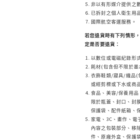
非以有形媒介提供之數
已拆封之個人衛生用品
國際航空客運服務。
若您退貨時有下列情形，
定是否要退貨：
以數位或電磁紀錄形式
耗材(包含但不限於墨
衣飾鞋類/寢具/織品
或經剪標或下水或商
食品、美容/保養用
限於瓶蓋、封口、封膜
保護袋、配件紙箱、
家電、3C、畫作、
內容之包裝部分、移除
件、原廠外盒、保護