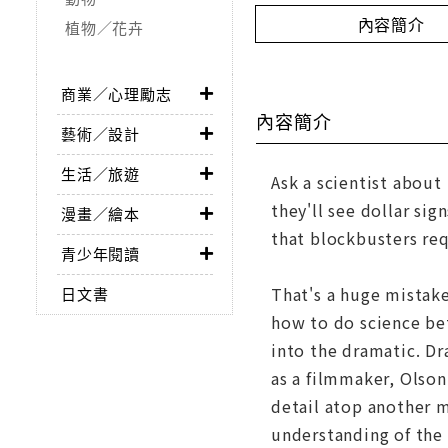
內容簡介
植物／花卉
商業／心理勵志
內容簡介
藝術／設計
生活／旅遊
Ask a scientist about
they'll see dollar si
漫畫／繪本
that blockbusters req
青少年閱讀
That's a huge mistake
日文書
how to do science bet
into the dramatic. Dr
as a filmmaker, Olson
detail atop another m
understanding of the 