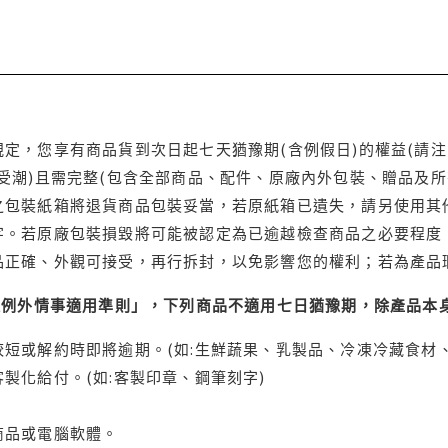
定，您享有商品貨到次日起七天猶豫期(含例假日)的權益(請
受潮)且需完整(包含全部商品、配件、原廠內外包裝、贈品及所
之包裝紙箱將退貨商品包裝妥當，若原紙箱已遺失，請另使用其
字。若原廠包裝損毀將可能被認定為已逾越檢查商品之必要程度，
品正確、外觀可接受，再行拆封，以免影響您的權利；若為產品
理例外情事適用準則」，下列商品不適用七日猶豫期，除產品本
短或解約時即將逾期。(如:生鮮蔬果、乳製品、冷凍冷藏食材、
製化給付。(如:客製印章、鋼筆刻字)
商品或電腦軟體。