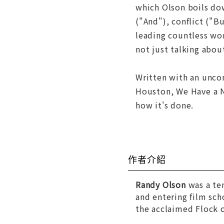
which Olson boils do
("And"), conflict ("B
leading countless wor
not just talking abou
Written with an uncom
Houston, We Have a N
how it's done.
作者介紹
Randy Olson
was a te
and entering film sch
the acclaimed
Flock 