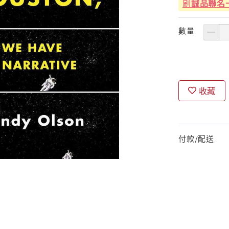
刷
誠品聯名
數量
收藏
付款/配送