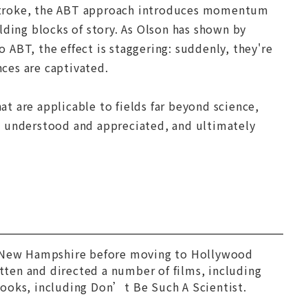
 a stroke, the ABT approach introduces momentum
lding blocks of story. As Olson has shown by
ABT, the effect is staggering: suddenly, they're
nces are captivated.
t are applicable to fields far beyond science,
s understood and appreciated, and ultimately
of New Hampshire before moving to Hollywood
itten and directed a number of films, including
books, including
Don’t Be Such A Scientist.