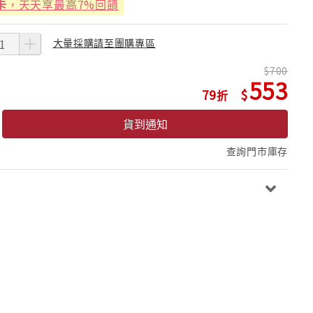
卡
，天天享最高7%回饋
大量採購請至團購專區
700
553
79
貨到通知
查詢門市庫存