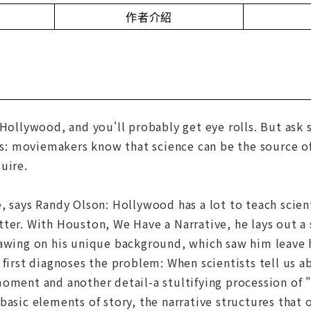
作者介紹
 Hollywood, and you'll probably get eye rolls. But as
gns: moviemakers know that science can be the source of
uire.
, says Randy Olson: Hollywood has a lot to teach scient
ter. With Houston, We Have a Narrative, he lays out a
awing on his unique background, which saw him leave hi
 first diagnoses the problem: When scientists tell us
oment and another detail-a stultifying procession of 
basic elements of story, the narrative structures that o