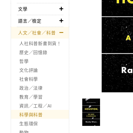
文學
語言／檢定
人文／社會／科普
人社科普新書到貨！
歷史／回憶錄
哲學
文化評論
社會科學
政治／法律
教育／學習
資訊／工程／AI
科學與科普
生態環保
動物