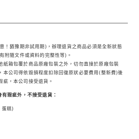
注意！猶豫期非試用期)，辦理退貨之商品必須是全新狀態
有附隨文件或資料的完整性等)。
他紙箱包覆於商品原廠包裝之外，切勿直接於原廠包裝
本公司得依毀損程度扣除回復原狀必要費用(整新費)後
瑕疵，本公司接受退貨。
身有瑕疵外，不接受退貨：
蛋糕)