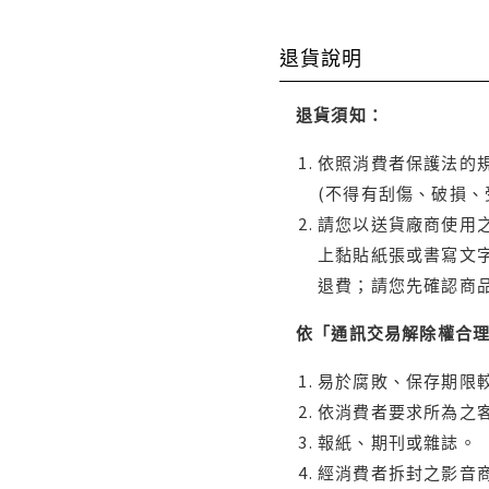
退貨說明
退貨須知：
依照消費者保護法的規
(不得有刮傷、破損、
請您以送貨廠商使用
上黏貼紙張或書寫文
退費；請您先確認商
依「通訊交易解除權合
易於腐敗、保存期限較
依消費者要求所為之客
報紙、期刊或雜誌。
經消費者拆封之影音