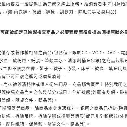
位內容或一經提供即為完成之線上服務，經消費者事先同意始提
。(如:內衣褲、襪類、褲襪、刮鬍刀、除毛刀等貼身用品)
可能被認定已逾越檢查商品之必要程度而須負擔為回復原狀必要
儲存或著作權相關之商品(包含但不限於CD、VCD、DVD、電
水匣、碳粉匣、紙張、筆類墨水、清潔劑補充包等)之商品包裝已
(包含但不限於衣褲、鞋子、襪子、泳裝、床單、被套、填充玩具
品有不可回復之髒污或磨損痕跡。
品、內衣褲等消耗性或個人衛生用品、商品銷售頁面上特別載明之
等接觸商品內容之包裝部分)或已非全新狀態(外觀有刮傷、破
保麗龍、隨貨文件、贈品等)。
電子閱讀器等商品，除商品本身有瑕疵外，退回之商品已拆封(除
封條、拆除吊牌、拆除貼膠或標籤等情形)或已非全新狀態(外
袋、配件紙箱、保麗龍、隨貨文件、贈品等)。