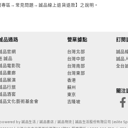
服專區→常見問題→誠品線上退貨退款】之說明。
誠品通路
營業據點
訂閱
誠品官網
台灣北部
誠品
迷
誠品
台灣中部
誠品
誠品電影院
台灣南部
全台
誠品畫廊
台灣東部
誠品展演
香港
誠品行旅
蘇州
關注
誠品酒窖
東京
誠品文化藝術基金會
吉隆坡
- powered by 誠品生活 / 誠品書店 / 誠品物流 | 誠品生活股份有限公司 (eslite Spect