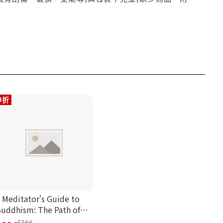
9折
 Meditator's Guide to
uddhism: The Path of
wareness, Compassion,
760