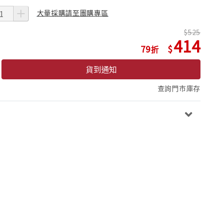
大量採購請至團購專區
525
414
79
貨到通知
查詢門市庫存