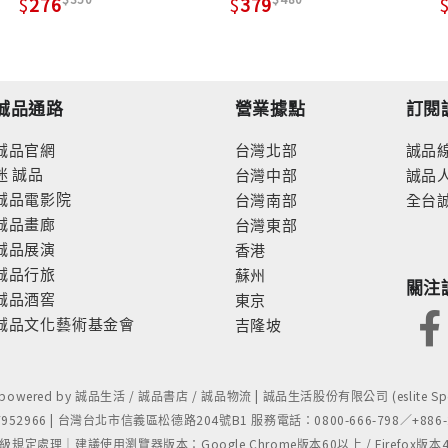
276
379
誠品通路
營業據點
訂閱
誠品官網
台灣北部
誠品
迷
誠品
台灣中部
誠品
誠品電影院
台灣南部
全台
誠品畫廊
台灣東部
誠品展演
香港
誠品行旅
蘇州
關注
誠品酒窖
東京
誠品文化藝術基金會
吉隆坡
- powered by 誠品生活 / 誠品書店 / 誠品物流 | 誠品生活股份有限公司 (eslite Spect
52966 | 台灣台北市信義區松德路204號B1 服務電話：0800-666-798／+886-2-
處理｜建議使用瀏覽器版本：Google Chrome版本60以上 / Firefox版本48以上