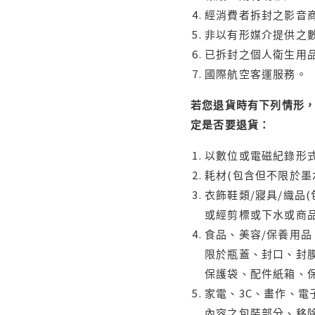
經消費者拆封之影音
非以有形媒介提供之數
已拆封之個人衛生用品
國際航空客運服務。
若您退貨時有下列情形，
定是否要退貨：
以數位或電磁紀錄形式
耗材(包含但不限於墨
衣飾鞋類/寢具/織品
或經剪標或下水或商
食品、美容/保養用
限於瓶蓋、封口、封膜
保護袋、配件紙箱、
家電、3C、畫作、
內容之包裝部分、移除