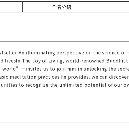
作者介紹
tseller!An illuminating perspective on the science o
nd livesIn The Joy of Living, world-renowned Buddhi
 world”—invites us to join him in unlocking the secre
basic meditation practices he provides, we can discove
tunities to recognize the unlimited potential of our o