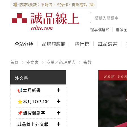
防詐3要訣：不聽信、不操作、掛斷電話
(詳)
禮享偶爸節
搶領全
全站分類
品牌旗艦館
排行榜
誠品選書
首頁
外文書
商業／心理勵志
宗教
外文書
📢本月新書
⭐本月TOP 100
📌熱搜關鍵字
誠品線上外文報