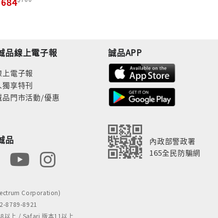
684
and Wisdom
誠品線上電子報
誠品APP
線上電子報
人獨享特刊
誠品門市活動/優惠
誠品
內政部警政署
165全民防騙網
rum Corporation)
8789-8921
 / Safari 版本11以上