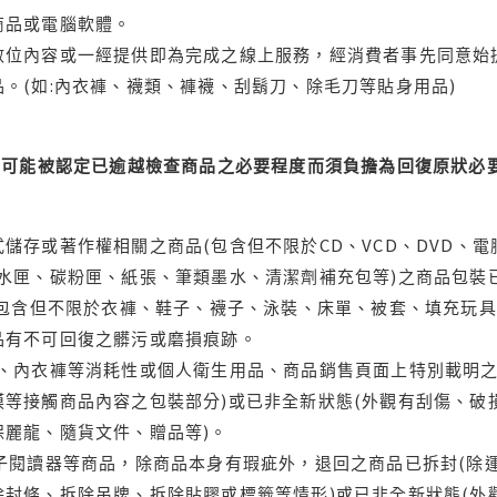
商品或電腦軟體。
位內容或一經提供即為完成之線上服務，經消費者事先同意始提
。(如:內衣褲、襪類、褲襪、刮鬍刀、除毛刀等貼身用品)
可能被認定已逾越檢查商品之必要程度而須負擔為回復原狀必要
儲存或著作權相關之商品(包含但不限於CD、VCD、DVD、電
水匣、碳粉匣、紙張、筆類墨水、清潔劑補充包等)之商品包裝已
(包含但不限於衣褲、鞋子、襪子、泳裝、床單、被套、填充玩具
品有不可回復之髒污或磨損痕跡。
品、內衣褲等消耗性或個人衛生用品、商品銷售頁面上特別載明之
等接觸商品內容之包裝部分)或已非全新狀態(外觀有刮傷、破
保麗龍、隨貨文件、贈品等)。
電子閱讀器等商品，除商品本身有瑕疵外，退回之商品已拆封(除
封條、拆除吊牌、拆除貼膠或標籤等情形)或已非全新狀態(外