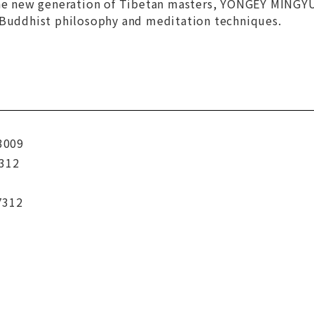
the new generation of Tibetan masters, YONGEY MINGY
 Buddhist philosophy and meditation techniques.
3009
312
7312