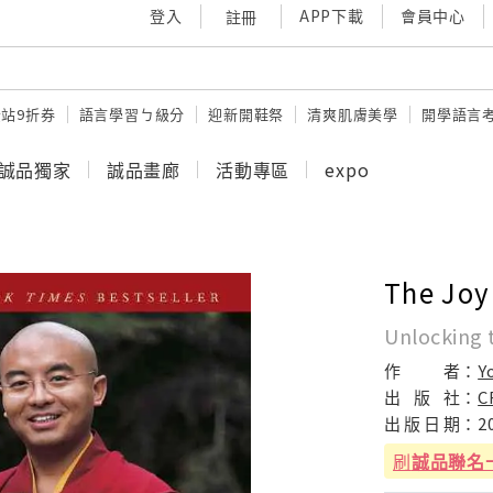
登入
APP下載
會員中心
註冊
站9折券
語言學習ㄅ級分
迎新開鞋祭
清爽肌膚美學
開學語言
誠品獨家
誠品畫廊
活動專區
expo
The Joy 
Unlocking 
作
者：
Y
出
版
社：
C
出
版
日
期：
2
刷
誠品聯名