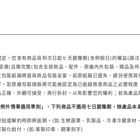
定，您享有商品貨到次日起七天猶豫期(含例假日)的權益(請
受潮)且需完整(包含全部商品、配件、原廠內外包裝、贈品及所
之包裝紙箱將退貨商品包裝妥當，若原紙箱已遺失，請另使用其
字。若原廠包裝損毀將可能被認定為已逾越檢查商品之必要程度，
品正確、外觀可接受，再行拆封，以免影響您的權利；若為產品
理例外情事適用準則」，下列商品不適用七日猶豫期，除產品本
短或解約時即將逾期。(如:生鮮蔬果、乳製品、冷凍冷藏食材、
製化給付。(如:客製印章、鋼筆刻字)