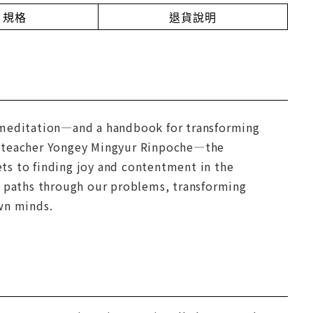
規格
退貨說明
f meditation—and a handbook for transforming
st teacher Yongey Mingyur Rinpoche—the
ts to finding joy and contentment in the
r paths through our problems, transforming
wn minds.