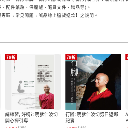
袋、配件紙箱、保麗龍、隨貨文件、贈品等)。
服專區→常見問題→誠品線上退貨退款】之說明。
79折
79折
請練習, 好嗎?: 明就仁波切
行腳: 明就仁波切努日返鄉
A
開心禪引導
紀實
B
A
350
480