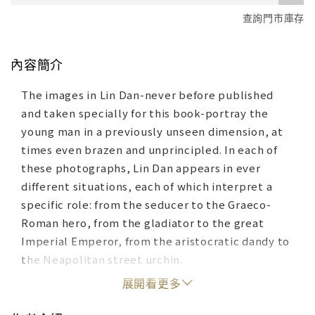
查詢門市庫存
內容簡介
The images in Lin Dan-never before published
and taken specially for this book-portray the
young man in a previously unseen dimension, at
times even brazen and unprincipled. In each of
these photographs, Lin Dan appears in ever
different situations, each of which interpret a
specific role: from the seducer to the Graeco-
Roman hero, from the gladiator to the great
Imperial Emperor, from the aristocratic dandy to
the Neapolitan street urchin.
展開看更多