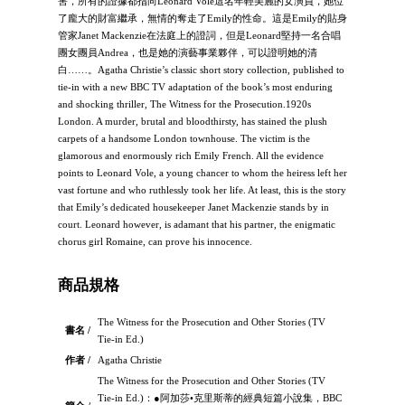
害，所有的證據都指向Leonard Vole這名年輕美麗的女演員，她位
了龐大的財富繼承，無情的奪走了Emily的性命。這是Emily的貼身
管家Janet Mackenzie在法庭上的證詞，但是Leonard堅持一名合唱
團女團員Andrea，也是她的演藝事業夥伴，可以證明她的清
白……。Agatha Christie’s classic short story collection, published to
tie-in with a new BBC TV adaptation of the book’s most enduring
and shocking thriller, The Witness for the Prosecution.1920s
London. A murder, brutal and bloodthirsty, has stained the plush
carpets of a handsome London townhouse. The victim is the
glamorous and enormously rich Emily French. All the evidence
points to Leonard Vole, a young chancer to whom the heiress left her
vast fortune and who ruthlessly took her life. At least, this is the story
that Emily’s dedicated housekeeper Janet Mackenzie stands by in
court. Leonard however, is adamant that his partner, the enigmatic
chorus girl Romaine, can prove his innocence.
商品規格
The Witness for the Prosecution and Other Stories (TV
書名 /
Tie-in Ed.)
作者 /
Agatha Christie
The Witness for the Prosecution and Other Stories (TV
Tie-in Ed.)：●阿加莎•克里斯蒂的經典短篇小說集，BBC