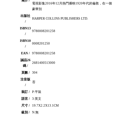
簡介 /
電視影集2016年12月熱門播映1920年代的倫敦，在一個
豪華別
出版社
HARPER COLLINS PUBLISHERS LTD.
/
ISBN13
9780008201258
/
ISBN10
0008201250
/
EAN /
9780008201258
誠品26
2681400513000
碼 /
頁數 /
304
注音版
否
/
裝訂 /
P:平裝
語言 /
3:英文
尺寸 /
19.7X2.2X13.1CM
級別 /
N:無