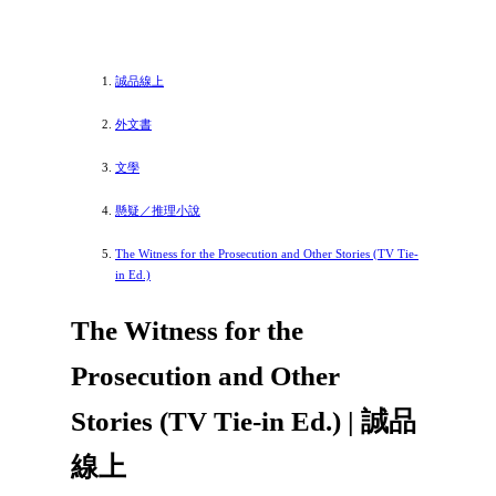
誠品線上
外文書
文學
懸疑／推理小說
The Witness for the Prosecution and Other Stories (TV Tie-
in Ed.)
The Witness for the
Prosecution and Other
Stories (TV Tie-in Ed.) | 誠品
線上