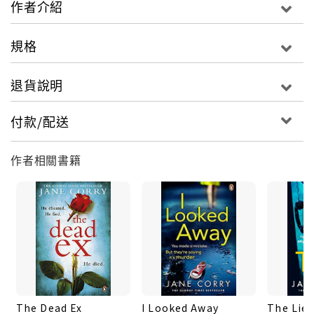
作者介紹
Clara的某一部分。十幾年過去了，意圖報復的Clara重
新檢視了Lily與Ed這對夫妻，Joe的刑期已滿，被釋放
規格
了出來，這兩男兩女，將會展開什麼樣的故事？結束謊
言，啟動謀殺，不到最後一刻，真相便不會揭曉。A
退貨說明
little white lie never hurt anyone...or did it?The
addictive psychological thriller everyone's
付款/配送
talking about!'My head's still spinning from all
the twists!' Mark EdwardsFIRST COMES LOVE.
作者相關書籍
THEN COMES MARRIAGE. THEN COMES
MURDER.When lawyer Lily marries Ed, she's
determined to make a fresh start. To leave the
past behind. Even if it means a little white lie or
two...But then she meets a convicted murderer,
who reminds her of someone she used to know.
But there's no way she can tell her husband
why...Where does the lying end...and murder
The Dead Ex
I Looked Away
The Lies
begin? MY HUSBAND'S WIFE is a thriller with so