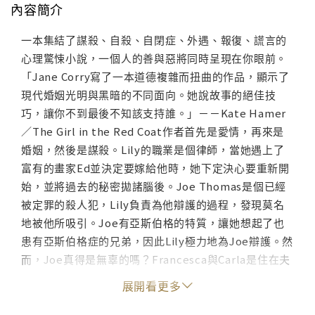
內容簡介
一本集結了謀殺、自殺、自閉症、外遇、報復、謊言的
心理驚悚小說，一個人的善與惡將同時呈現在你眼前。
「Jane Corry寫了一本道德複雜而扭曲的作品，顯示了
現代婚姻光明與黑暗的不同面向。她說故事的絕佳技
巧，讓你不到最後不知該支持誰。」－－Kate Hamer
／The Girl in the Red Coat作者首先是愛情，再來是
婚姻，然後是謀殺。Lily的職業是個律師，當她遇上了
富有的畫家Ed並決定要嫁給他時，她下定決心要重新開
始，並將過去的秘密拋諸腦後。Joe Thomas是個已經
被定罪的殺人犯，Lily負責為他辯護的過程，發現莫名
地被他所吸引。Joe有亞斯伯格的特質，讓她想起了也
患有亞斯伯格症的兄弟，因此Lily極力地為Joe辯護。然
而，Joe真得是無辜的嗎？Francesca與Carla是住在夫
妻倆隔壁的母女，Clara當時9歲，Francesca為了家計
展開看更多
得兼兩份差，Lily與Ed夫妻倆在假日時樂於照顧孤單的
Clara。當Lily發現了Francesca秘密的同時，也毀了