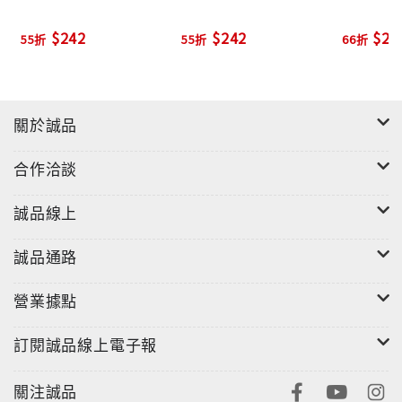
many twists you won't be able to put it down,
$242
$242
$29
55折
55折
66折
perfect for fans of Liane Moriarty, Clare
Mackintosh and C. L. Taylor.
關於誠品
合作洽談
誠品線上
誠品通路
營業據點
訂閱誠品線上電子報
關注誠品