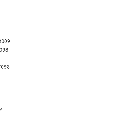
3009
098
7098
CM