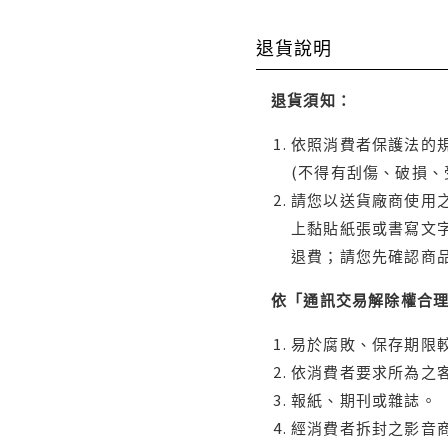
退貨說明
退貨須知：
依照消費者保護法的規
(不得有刮傷、破損、
請您以送貨廠商使用
上黏貼紙張或書寫文
退費；請您先確認商
依「通訊交易解除權合
易於腐敗、保存期限較
依消費者要求所為之客
報紙、期刊或雜誌。
經消費者拆封之影音