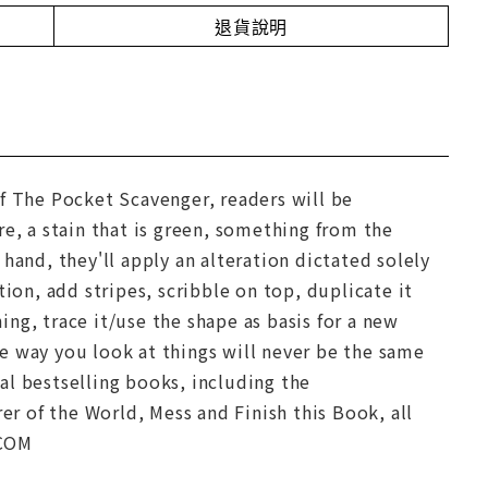
退貨說明
f The Pocket Scavenger, readers will be
e, a stain that is green, something from the
hand, they'll apply an alteration dictated solely
ion, add stripes, scribble on top, duplicate it
hing, trace it/use the shape as basis for a new
The way you look at things will never be the same
ral bestselling books, including the
 of the World, Mess and Finish this Book, all
.COM