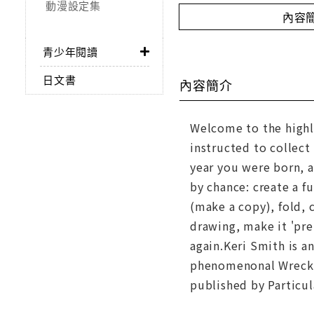
動漫設定集
內容
青少年閱讀
日文書
內容簡介
Welcome to the highly
instructed to collect
year you were born, a
by chance: create a f
(make a copy), fold, c
drawing, make it 'pre
again.Keri Smith is an
phenomenonal Wreck T
published by Partic