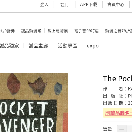
登入
APP下載
會員中心
註冊
站9折券
誠品動漫祭
線上寵物展
電子書99特惠
動漫之音79折
誠品獨家
誠品畫廊
活動專區
expo
The Poc
作
者：
K
出
版
社：
P
出
版
日
期：
2
刷
誠品聯名
數量