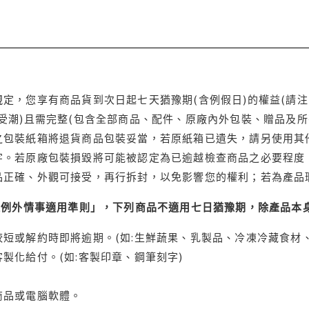
定，您享有商品貨到次日起七天猶豫期(含例假日)的權益(請
受潮)且需完整(包含全部商品、配件、原廠內外包裝、贈品及所
之包裝紙箱將退貨商品包裝妥當，若原紙箱已遺失，請另使用其
字。若原廠包裝損毀將可能被認定為已逾越檢查商品之必要程度，
品正確、外觀可接受，再行拆封，以免影響您的權利；若為產品
理例外情事適用準則」，下列商品不適用七日猶豫期，除產品本
短或解約時即將逾期。(如:生鮮蔬果、乳製品、冷凍冷藏食材、
製化給付。(如:客製印章、鋼筆刻字)
商品或電腦軟體。