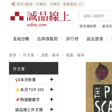
防詐3要訣：不聽信、不操作、掛斷電話
(詳)
禮享偶爸節
搶領全
全站分類
品牌旗艦館
排行榜
誠品選書
首頁
外文書
漫畫／繪本
插畫／繪本
外文書
📢本月新書
⭐本月TOP 100
📌熱搜關鍵字
誠品線上外文報