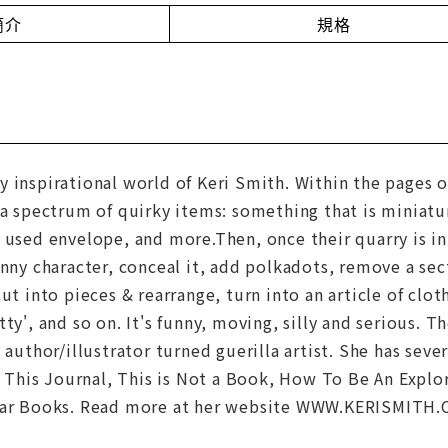
簡介
規格
 inspirational world of Keri Smith. Within the pages o
 a spectrum of quirky items: something that is miniatur
 used envelope, and more.Then, once their quarry is in 
unny character, conceal it, add polkadots, remove a sect
ut into pieces & rearrange, turn into an article of clot
tty', and so on. It's funny, moving, silly and serious. 
 author/illustrator turned guerilla artist. She has seve
his Journal, This is Not a Book, How To Be An Explorer
ular Books. Read more at her website WWW.KERISMITH