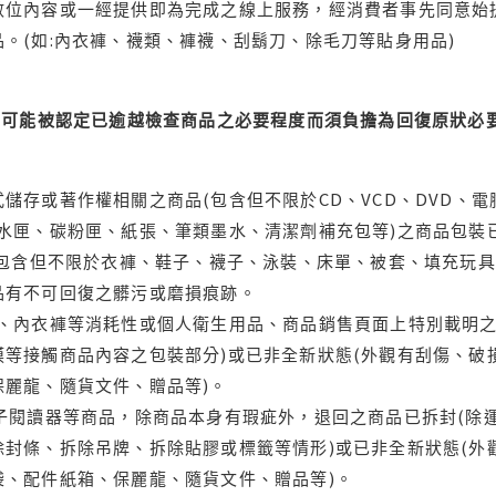
位內容或一經提供即為完成之線上服務，經消費者事先同意始提
。(如:內衣褲、襪類、褲襪、刮鬍刀、除毛刀等貼身用品)
可能被認定已逾越檢查商品之必要程度而須負擔為回復原狀必要
儲存或著作權相關之商品(包含但不限於CD、VCD、DVD、電
水匣、碳粉匣、紙張、筆類墨水、清潔劑補充包等)之商品包裝已
(包含但不限於衣褲、鞋子、襪子、泳裝、床單、被套、填充玩具
品有不可回復之髒污或磨損痕跡。
品、內衣褲等消耗性或個人衛生用品、商品銷售頁面上特別載明之
等接觸商品內容之包裝部分)或已非全新狀態(外觀有刮傷、破
保麗龍、隨貨文件、贈品等)。
電子閱讀器等商品，除商品本身有瑕疵外，退回之商品已拆封(除
封條、拆除吊牌、拆除貼膠或標籤等情形)或已非全新狀態(外
袋、配件紙箱、保麗龍、隨貨文件、贈品等)。