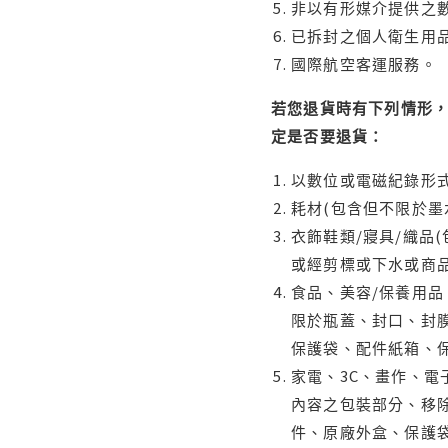
非以有形媒介提供之數
已拆封之個人衛生用品
國際航空客運服務。
若您退貨時有下列情形，
定是否要退貨：
以數位或電磁紀錄形式
耗材(包含但不限於墨
衣飾鞋類/寢具/織品
或經剪標或下水或商
食品、美容/保養用
限於瓶蓋、封口、封膜
保護袋、配件紙箱、
家電、3C、畫作、
內容之包裝部分、移除
件、原廠外盒、保護