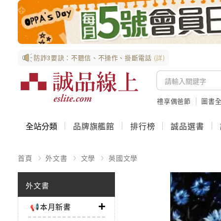
防詐3要訣：不聽信、不操作、掛斷電話
(詳)
禮享偶爸節
圖書全
全站分類
品牌旗艦館
排行榜
誠品選書
首頁
外文書
文學
英國文學
外文書
📢本月新書