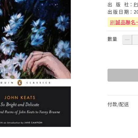
出
版
社：
P
出
版
日
期：
2
刷
誠品聯名
數量
付款/配送