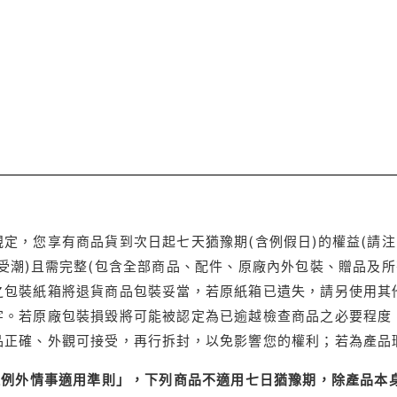
定，您享有商品貨到次日起七天猶豫期(含例假日)的權益(請
受潮)且需完整(包含全部商品、配件、原廠內外包裝、贈品及所
之包裝紙箱將退貨商品包裝妥當，若原紙箱已遺失，請另使用其
字。若原廠包裝損毀將可能被認定為已逾越檢查商品之必要程度，
品正確、外觀可接受，再行拆封，以免影響您的權利；若為產品
理例外情事適用準則」，下列商品不適用七日猶豫期，除產品本