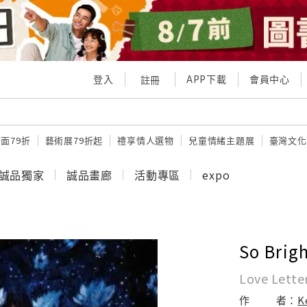
登入
APP下載
會員中心
註冊
面79折
藝術展79折起
禮享情人選物
兒童情緒主題展
臺灣文化
誠品獨家
誠品畫廊
活動專區
expo
So Brig
Love Lette
作
者：
K