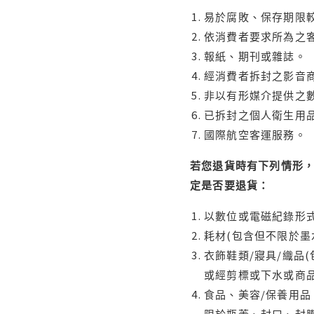
易於腐敗、保存期限較
依消費者要求所為之客
報紙、期刊或雜誌。
經消費者拆封之影音
非以有形媒介提供之數
已拆封之個人衛生用品
國際航空客運服務。
若您退貨時有下列情形，
定是否要退貨：
以數位或電磁紀錄形式
耗材(包含但不限於墨
衣飾鞋類/寢具/織品
或經剪標或下水或商
食品、美容/保養用
限於瓶蓋、封口、封膜