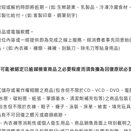
短或解約時即將逾期。(如:生鮮蔬果、乳製品、冷凍冷藏食材、
製化給付。(如:客製印章、鋼筆刻字)
商品或電腦軟體。
位內容或一經提供即為完成之線上服務，經消費者事先同意始提
。(如:內衣褲、襪類、褲襪、刮鬍刀、除毛刀等貼身用品)
可能被認定已逾越檢查商品之必要程度而須負擔為回復原狀必要
儲存或著作權相關之商品(包含但不限於CD、VCD、DVD、電
水匣、碳粉匣、紙張、筆類墨水、清潔劑補充包等)之商品包裝已
(包含但不限於衣褲、鞋子、襪子、泳裝、床單、被套、填充玩具
品有不可回復之髒污或磨損痕跡。
品、內衣褲等消耗性或個人衛生用品、商品銷售頁面上特別載明之
等接觸商品內容之包裝部分)或已非全新狀態(外觀有刮傷、破