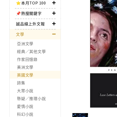
⭐本月TOP 100
📌熱搜關鍵字
誠品線上外文報
文學
亞洲文學
經典／其他文學
作家回憶錄
美洲文學
英國文學
詩集
大眾小說
懸疑／推理小說
愛情小說
科幻小說