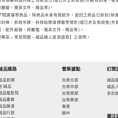
保麗龍、隨貨文件、贈品等)。
電子閱讀器等商品，除商品本身有瑕疵外，退回之商品已拆封(除
封條、拆除吊牌、拆除貼膠或標籤等情形)或已非全新狀態(外
袋、配件紙箱、保麗龍、隨貨文件、贈品等)。
服專區→常見問題→誠品線上退貨退款】之說明。
誠品通路
營業據點
訂閱
誠品官網
台灣北部
誠品
迷
誠品
台灣中部
誠品
誠品電影院
台灣南部
全台
誠品畫廊
台灣東部
誠品展演
香港
誠品行旅
蘇州
關注