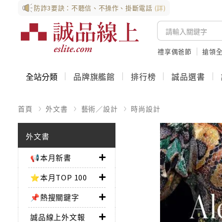
防詐3要訣：不聽信、不操作、掛斷電話
(詳)
禮享偶爸節
搶領全
全站分類
品牌旗艦館
排行榜
誠品選書
首頁
外文書
藝術／設計
時尚設計
外文書
📢本月新書
⭐本月TOP 100
📌熱搜關鍵字
誠品線上外文報