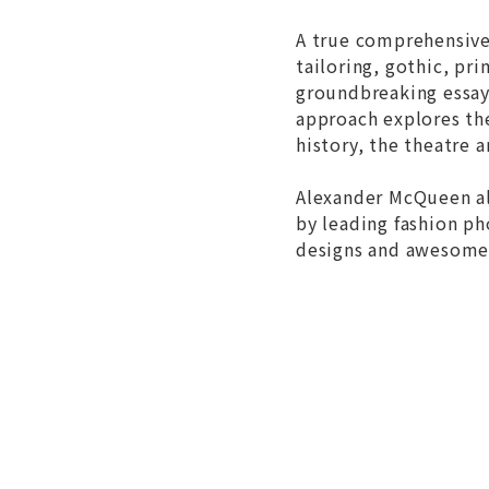
A true comprehensive 
tailoring, gothic, pr
groundbreaking essay
approach explores the
history, the theatre 
Alexander McQueen al
by leading fashion ph
designs and awesome t