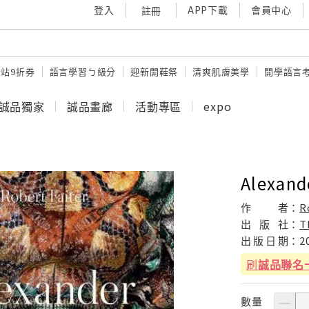
登入
APP下載
會員中心
註冊
站9折券
語言學習ㄅ級分
迎新開鞋祭
清爽肌膚美學
開學語言
誠品獨家
誠品畫廊
活動專區
expo
Alexand
作
者：
R
出
版
社：
T
出
版
日
期：
2
刷
誠品聯名
數量