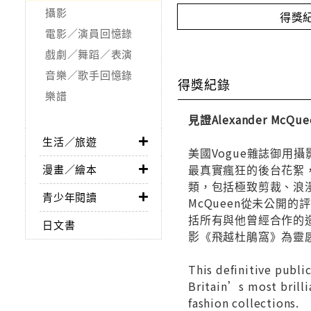
攝影
得獎
電影／演員回憶錄
戲劇／舞蹈／表演
音樂／歌手回憶錄
得獎紀錄
樂譜
見證Alexander M
生活／旅遊
美國Vogue雜誌御用攝影師
最真實瘋狂的後台花絮，
漫畫／繪本
類，包括極致剪裁、浪漫
青少年閱讀
McQueen從未公開的
括所有與他曾經合作的
日文書
影《飛越杜鵑窩》為靈
This definitive publi
Britain’s most brilli
fashion collections.