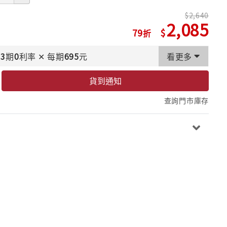
2,640
2,085
79
3
期
0
利率
✕
每期
695
元
看更多
貨到通知
查詢門市庫存