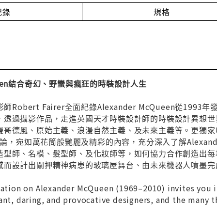
紀錄
規格
cQueen結合奇幻、野蠻與瘋狂的時裝設計人生
Robert Fairer全面紀錄Alexander McQueen從1
透過攝影作品，走進英國天才時裝設計師的時裝設計異想世界。全書
哥德風、原始主義、浪漫自然主義、及未來主義等。更獨家收錄
評論，宛如萬花筒般艷麗及精彩的內容，充分深入了解Alexand
造型師、名模、髮型師、及化妝師等，如何協力合作創造出每
感而設計出關押精神病患的玻璃屋舞台、由未來機器人噴墨完
cation on Alexander McQueen (1969–2010) invites you i
ant, daring, and provocative designers, and the many t