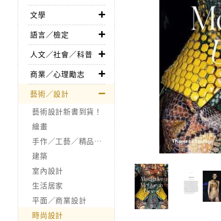
文學
語言／檢定
人文／社會／科普
商業／心理勵志
藝術／設計
藝術設計新書到貨！
繪畫
手作／工藝／精品收藏
建築
室內設計
生活居家
平面／商業設計
時尚設計