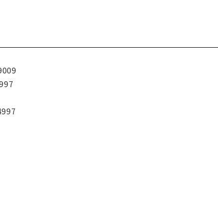
9009
997
4997