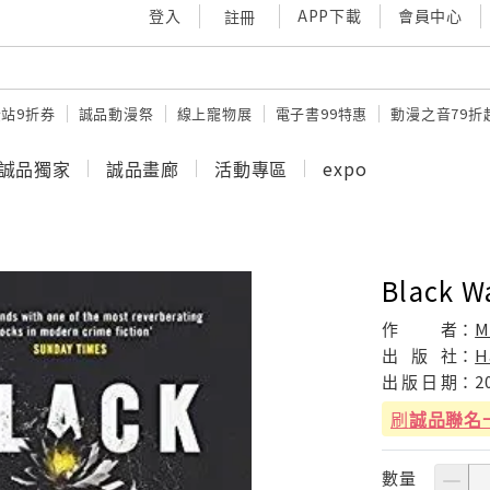
登入
APP下載
會員中心
註冊
站9折券
誠品動漫祭
線上寵物展
電子書99特惠
動漫之音79折
誠品獨家
誠品畫廊
活動專區
expo
Black Wa
作
者：
M
出
版
社：
H
出
版
日
期：
2
刷
誠品聯名
數量