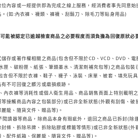
位內容或一經提供即為完成之線上服務，經消費者事先同意始提
。(如:內衣褲、襪類、褲襪、刮鬍刀、除毛刀等貼身用品)
可能被認定已逾越檢查商品之必要程度而須負擔為回復原狀必要
儲存或著作權相關之商品(包含但不限於CD、VCD、DVD、電
水匣、碳粉匣、紙張、筆類墨水、清潔劑補充包等)之商品包裝已
(包含但不限於衣褲、鞋子、襪子、泳裝、床單、被套、填充玩具
品有不可回復之髒污或磨損痕跡。
品、內衣褲等消耗性或個人衛生用品、商品銷售頁面上特別載明之
等接觸商品內容之包裝部分)或已非全新狀態(外觀有刮傷、破
保麗龍、隨貨文件、贈品等)。
電子閱讀器等商品，除商品本身有瑕疵外，退回之商品已拆封(除
封條、拆除吊牌、拆除貼膠或標籤等情形)或已非全新狀態(外
袋、配件紙箱、保麗龍、隨貨文件、贈品等)。