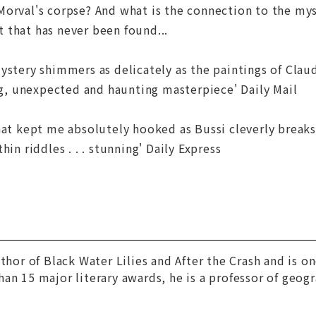
Morval's corpse? And what is the connection to the mys
 that has never been found...
stery shimmers as delicately as the paintings of Claude 
ing, unexpected and haunting masterpiece' Daily Mail
hat kept me absolutely hooked as Bussi cleverly breaks a
hin riddles . . . stunning' Daily Express
uthor of
Black Water Lilies
and
After the Crash
and is on
an 15 major literary awards, he is a professor of geogr