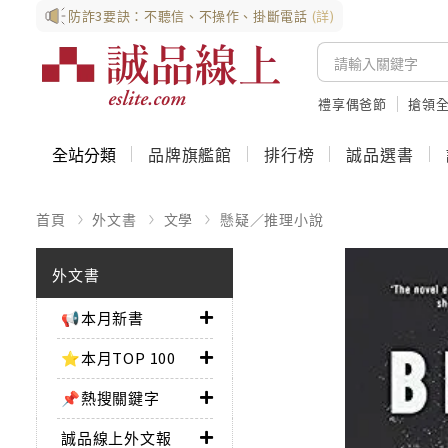
防詐3要訣：不聽信、不操作、掛斷電話
(詳)
禮享偶爸節
搶領全
全站分類
品牌旗艦館
排行榜
誠品選書
首頁
外文書
文學
懸疑／推理小說
外文書
📢本月新書
⭐本月TOP 100
📌熱搜關鍵字
誠品線上外文報