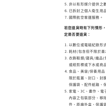
非以有形媒介提供之數
已拆封之個人衛生用品
國際航空客運服務。
若您退貨時有下列情形，
定是否要退貨：
以數位或電磁紀錄形式
耗材(包含但不限於墨
衣飾鞋類/寢具/織品
或經剪標或下水或商
食品、美容/保養用
限於瓶蓋、封口、封膜
保護袋、配件紙箱、
家電、3C、畫作、
內容之包裝部分、移除
件、原廠外盒、保護