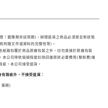
注意！猶豫期非試用期)，辦理退貨之商品必須是全新狀態
有附隨文件或資料的完整性等)。
他紙箱包覆於商品原廠包裝之外，切勿直接於原廠包裝
本公司得依毀損程度扣除回復原狀必要費用(整新費)後
瑕疵，本公司接受退貨。
身有瑕疵外，不接受退貨：
蛋糕)