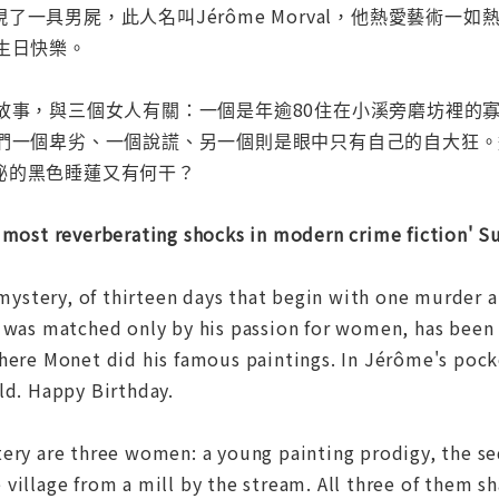
了一具男屍，此人名叫Jérôme Morval，他熱愛藝術
生日快樂。
秘故事，與三個女人有關：一個是年逾80住在小溪旁磨坊裡的
他們一個卑劣、一個說謊、另一個則是眼中只有自己的自大狂
秘的黑色睡蓮又有何干？
e most reverberating shocks in modern crime fiction' 
a mystery, of thirteen days that begin with one murder
t was matched only by his passion for women, has been
here Monet did his famous paintings. In Jérôme's pocke
ld. Happy Birthday.
tery are three women: a young painting prodigy, the s
village from a mill by the stream. All three of them s