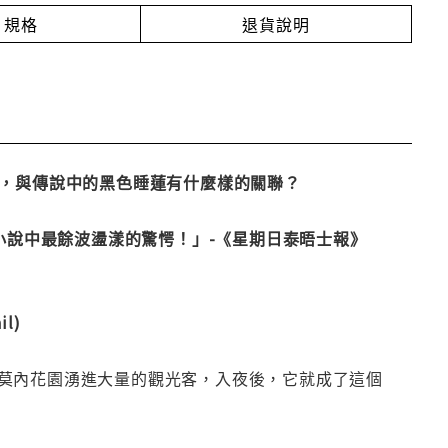
規格
退貨說明
殺案，與傳說中的黑色睡蓮有什麼樣的關聯？
小說中最餘波盪漾的驚愕！」-《星期日泰晤士報》
l)
莫內花園湧進大量的觀光客，入夜後，它就成了這個