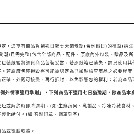
定，您享有商品貨到次日起七天猶豫期(含例假日)的權益(請
受潮)且需完整(包含全部商品、配件、原廠內外包裝、贈品及所
之包裝紙箱將退貨商品包裝妥當，若原紙箱已遺失，請另使用其
字。若原廠包裝損毀將可能被認定為已逾越檢查商品之必要程度，
品正確、外觀可接受，再行拆封，以免影響您的權利；若為產品
理例外情事適用準則」，下列商品不適用七日猶豫期，除產品本
短或解約時即將逾期。(如:生鮮蔬果、乳製品、冷凍冷藏食材、
製化給付。(如:客製印章、鋼筆刻字)
商品或電腦軟體。