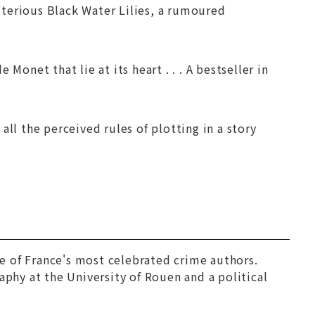
terious Black Water Lilies, a rumoured
Monet that lie at its heart . . . A bestseller in
ll the perceived rules of plotting in a story
e of France's most celebrated crime authors.
aphy at the University of Rouen and a political