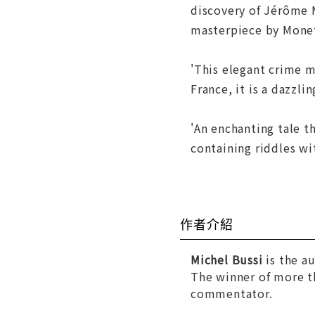
discovery of Jérôme 
masterpiece by Monet
'This elegant crime my
France, it is a dazzl
'An enchanting tale t
containing riddles wit
作者介紹
Michel Bussi
is the a
The winner of more th
commentator.