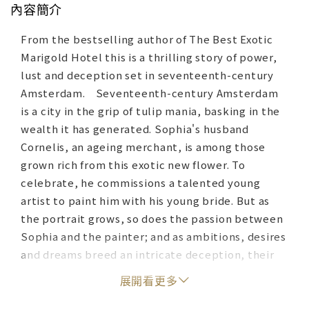
內容簡介
From the bestselling author of The Best Exotic
Marigold Hotel this is a thrilling story of power,
lust and deception set in seventeenth-century
Amsterdam. Seventeenth-century Amsterdam
is a city in the grip of tulip mania, basking in the
wealth it has generated. Sophia's husband
Cornelis, an ageing merchant, is among those
grown rich from this exotic new flower. To
celebrate, he commissions a talented young
artist to paint him with his young bride. But as
the portrait grows, so does the passion between
Sophia and the painter; and as ambitions, desires
and dreams breed an intricate deception, their
reckless gamble propels their lives towards a
展開看更多
thrilling and tragic conclusion.