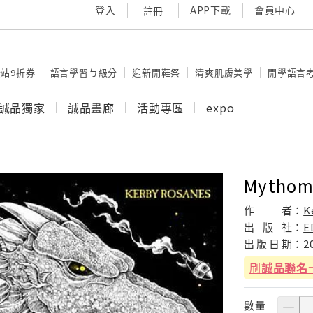
登入
APP下載
會員中心
註冊
站9折券
語言學習ㄅ級分
迎新開鞋祭
清爽肌膚美學
開學語言
誠品獨家
誠品畫廊
活動專區
expo
Mythom
作
者：
K
出
版
社：
E
出
版
日
期：
2
刷
誠品聯名
數量