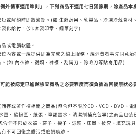
理例外情事適用準則」，下列商品不適用七日猶豫期，除產品本
短或解約時即將逾期。(如:生鮮蔬果、乳製品、冷凍冷藏食材、
製化給付。(如:客製印章、鋼筆刻字)
商品或電腦軟體。
位內容或一經提供即為完成之線上服務，經消費者事先同意始提
。(如:內衣褲、襪類、褲襪、刮鬍刀、除毛刀等貼身用品)
可能被認定已逾越檢查商品之必要程度而須負擔為回復原狀必要
儲存或著作權相關之商品(包含但不限於CD、VCD、DVD、電
水匣、碳粉匣、紙張、筆類墨水、清潔劑補充包等)之商品包裝已
(包含但不限於衣褲、鞋子、襪子、泳裝、床單、被套、填充玩具
品有不可回復之髒污或磨損痕跡。