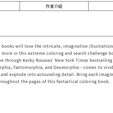
作者介紹
g books will love the intricate, imaginative illustratio
nd more in this extreme coloring and search challenge 
e through Kerby Rosanes' New York Times bestsellin
phia, Fantomorphia, and Geomorphia—comes to vivid li
and explode into astounding detail. Bring each imagin
roughout the pages of this fantastical coloring book.