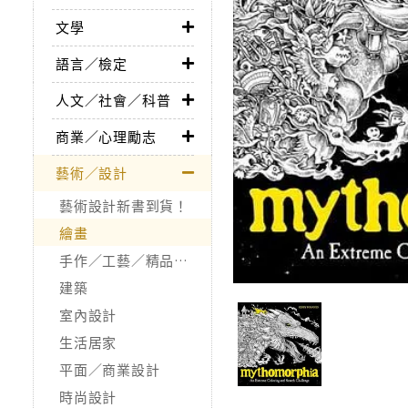
文學
語言／檢定
人文／社會／科普
商業／心理勵志
藝術／設計
藝術設計新書到貨！
繪畫
手作／工藝／精品收藏
建築
室內設計
生活居家
平面／商業設計
時尚設計