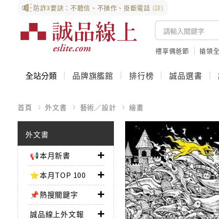
防詐3要訣：不聽信、不操作、掛斷電話
(詳)
禮享偶爸節
搶領全
全站分類
品牌旗艦館
排行榜
誠品選書
首頁
外文書
藝術／設計
繪畫
外文書
📢本月新書
⭐本月TOP 100
📌熱搜關鍵字
誠品線上外文報