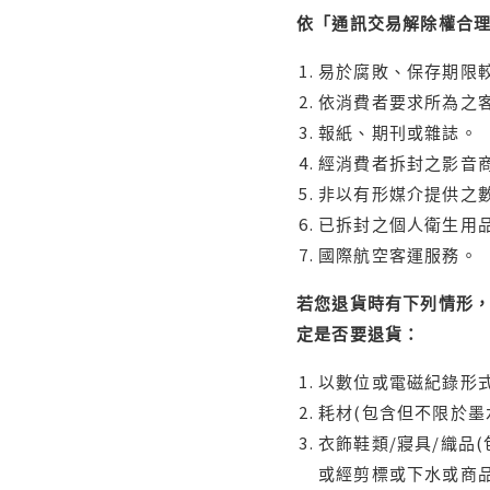
依「通訊交易解除權合
易於腐敗、保存期限較
依消費者要求所為之客
報紙、期刊或雜誌。
經消費者拆封之影音
非以有形媒介提供之數
已拆封之個人衛生用品
國際航空客運服務。
若您退貨時有下列情形，
定是否要退貨：
以數位或電磁紀錄形式
耗材(包含但不限於墨
衣飾鞋類/寢具/織品
或經剪標或下水或商