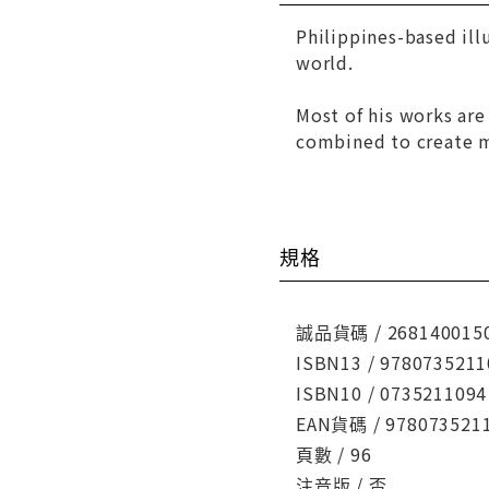
Philippines-based ill
world.
Most of his works are
combined to create m
規格
誠品貨碼 / 268140015
ISBN13 / 9780735211
ISBN10 / 0735211094
EAN貨碼 / 978073521
頁數 / 96
注音版 / 否