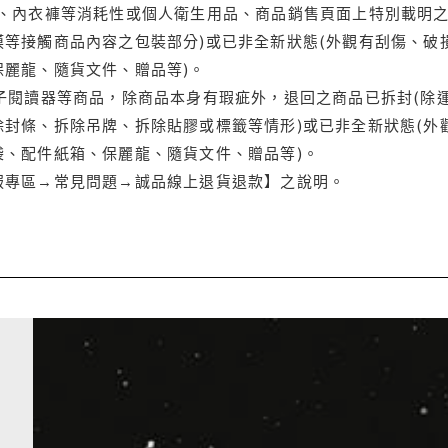
品、內衣褲等消耗性或個人衛生用品、商品銷售頁面上特別載明之
等接觸商品內容之包裝部分)或已非全新狀態(外觀有刮傷、破
保麗龍、隨貨文件、贈品等)。
電子閱讀器等商品，除商品本身有瑕疵外，退回之商品已拆封(除
封條、拆除吊牌、拆除貼膠或標籤等情形)或已非全新狀態(外
袋、配件紙箱、保麗龍、隨貨文件、贈品等)。
服專區→常見問題→誠品線上退貨退款】之說明。