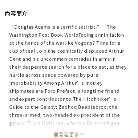
內容簡介
“Douglas Adams is a terrific satirist.”—The
Washington Post Book WorldFacing annihilation
at the hands of the warlike Vogons? Time for a
cup of tea! Join the cosmically displaced Arthur
Dent and his uncommon comrades in arms in
their desperate search for a place to eat, as they
hurtle across space powered by pure
improbability.Among Arthur’s motley
shipmates are Ford Prefect, a longtime friend
and expert contributor to The Hitchhiker’s
Guide to the Galaxy; Zaphod Beeblebrox, the
three-armed, two-headed ex-president of the
galaxy; Tricia McMillan, a fellow Earth refugee
who’s gone native (her name is Trillian now);
展開看更多