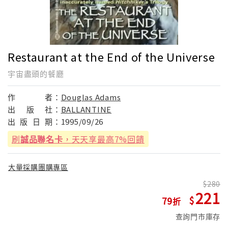
Restaurant at the End of the Universe
宇宙盡頭的餐廳
作
者：
Douglas Adams
出
版
社：
BALLANTINE
出
版
日
期：
1995/09/26
刷
誠品聯名卡
，天天享最高7%回饋
大量採購團購專區
280
221
79
查詢門市庫存