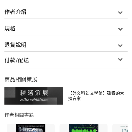
and Marvin, the moody android. Their
destination? The ultimate hot spot for an
作者介紹
evening of apocalyptic entertainment and fine
dining, where the food speaks for itself
規格
(literally).“What’s such fun is how amusing the
galaxy looks through Adams’s sardonically silly
退貨說明
eyes.”—Detroit Free Press
付款/配送
商品相關策展
【外文科幻文學館】孤獨的大
預言家
作者相關書籍