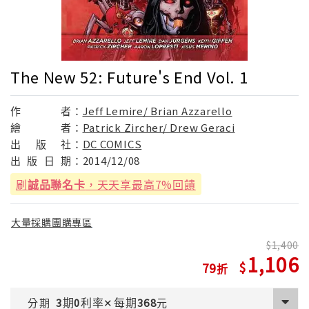
The New 52: Future's End Vol. 1
作
者：
Jeff Lemire/ Brian Azzarello
繪
者：
Patrick Zircher/ Drew Geraci
出
版
社：
DC COMICS
出
版
日
期：
2014/12/08
刷
誠品聯名卡
，天天享最高7%回饋
大量採購團購專區
1,400
1,106
79
期
利率
每期
分期
3
0
✕
368
元