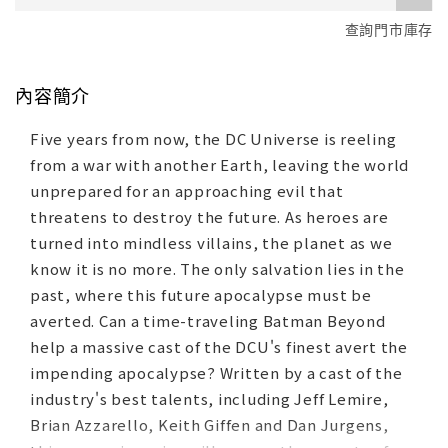
查詢門市庫存
內容簡介
Five years from now, the DC Universe is reeling
from a war with another Earth, leaving the world
unprepared for an approaching evil that
threatens to destroy the future. As heroes are
turned into mindless villains, the planet as we
know it is no more. The only salvation lies in the
past, where this future apocalypse must be
averted. Can a time-traveling Batman Beyond
help a massive cast of the DCU's finest avert the
impending apocalypse? Written by a cast of the
industry's best talents, including Jeff Lemire,
Brian Azzarello, Keith Giffen and Dan Jurgens,