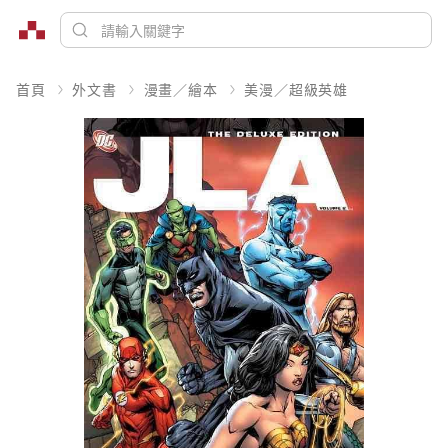
首頁
外文書
漫畫／繪本
美漫／超級英雄