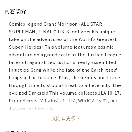
內容簡介
Comics legend Grant Morrison (ALL STAR
SUPERMAN, FINAL CRISIS) delivers his unique
take on the adventures of the World's Greatest
Super-Heroes! This volume features a cosmic
adventure on a grand scale as the Justice League
faces off against Lex Luthor's newly assembled
Injustice Gang while the fate of the Earth itself
hangs in the balance. Plus, the heroes must race
through time to stop a threat to all eternity: the
evil god Darkseid.This volume collects JLA 10-17,
Prometheus (Villains) #1, JLA/WildC.A.T.s #1, and
JLA Secret Files #2.
展開看更多