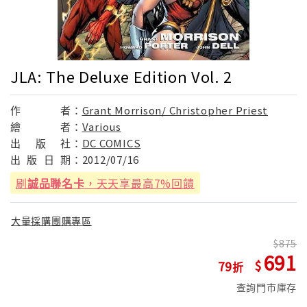
JLA: The Deluxe Edition Vol. 2
作
者：
Grant Morrison/ Christopher Priest
繪
者：
Various
出
版
社：
DC COMICS
出
版
日
期：
2012/07/16
刷
誠品聯名卡
，天天享最高7%回饋
大量採購團購專區
875
691
79
查詢門市庫存