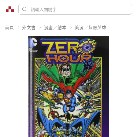
首頁
外文書
漫畫／繪本
美漫／超級英雄