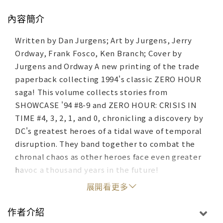
內容簡介
Written by Dan Jurgens; Art by Jurgens, Jerry
Ordway, Frank Fosco, Ken Branch; Cover by
Jurgens and Ordway A new printing of the trade
paperback collecting 1994's classic ZERO HOUR
saga! This volume collects stories from
SHOWCASE '94 #8-9 and ZERO HOUR: CRISIS IN
TIME #4, 3, 2, 1, and 0, chronicling a discovery by
DC's greatest heroes of a tidal wave of temporal
disruption. They band together to combat the
chronal chaos as other heroes face even greater
havoc a thousand years in the future!
展開看更多
作者介紹