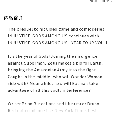
查詢門市庫存
內容簡介
The prequel to hit video game and comic series
INJUSTICE: GODS AMONG US continues with
INJUSTICE: GODS AMONG US - YEAR FOUR VOL. 1!
It's the year of Gods! Joining the insurgence
against Superman, Zeus makes a bid for Earth,
bringing the Amazonian Army into the fight.
Caught in the middle, who will Wonder Woman
side with? Meanwhile, how will Batman take
advantage of all this godly interference?
Writer Brian Buccellato and illustrator Bruno
Redondo continue the New York Times best-