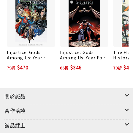
Injustice: Gods
Injustice: Gods
The Flas
Among Us: Year
Among Us: Year Four
History 
Three Vol. 2
Vol. 2
(The Ne
$470
$346
$41
79折
66折
79折
關於誠品
合作洽談
誠品線上