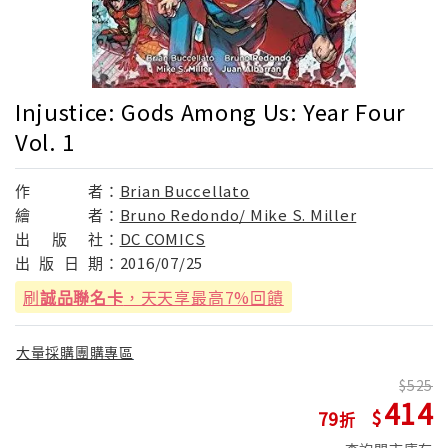
Injustice: Gods Among Us: Year Four
Vol. 1
作
者：
Brian Buccellato
繪
者：
Bruno Redondo/ Mike S. Miller
出
版
社：
DC COMICS
出
版
日
期：
2016/07/25
刷
誠品聯名卡
，天天享最高7%回饋
大量採購團購專區
525
414
79