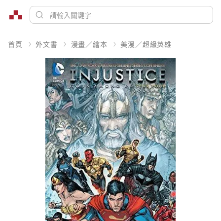
首頁
外文書
漫畫／繪本
美漫／超級英雄