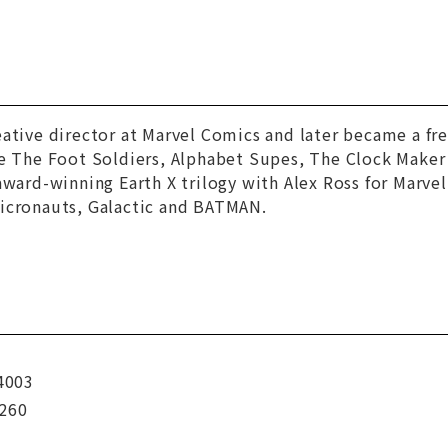
ative director at Marvel Comics and later became a fr
de The Foot Soldiers, Alphabet Supes, The Clock Make
award-winning Earth X trilogy with Alex Ross for Marvel
icronauts, Galactic and BATMAN.
4003
260