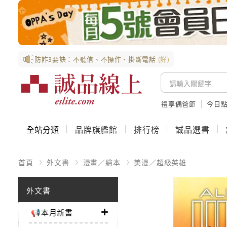
防詐3要訣：不聽信、不操作、掛斷電話
(詳)
禮享偶爸節
今日
全站分類
品牌旗艦館
排行榜
誠品選書
首頁
外文書
漫畫／繪本
美漫／超級英雄
外文書
📢本月新書