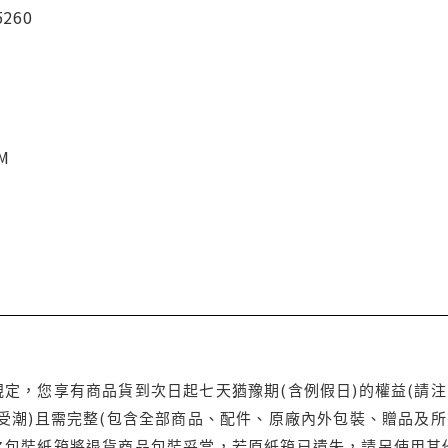
5260
CM
定，您享有商品貨到次日起七天猶豫期(含例假日)的權益(請
受潮)且需完整(包含全部商品、配件、原廠內外包裝、贈品及所
之包裝紙箱將退貨商品包裝妥當，若原紙箱已遺失，請另使用其