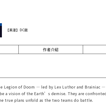
【美漫】DC館
作者介紹
 the Legion of Doom — led by Lex Luthor and Brainiac —
be a vision of the Earth’s demise. They are confronte
he true plans unfold as the two teams do battle.