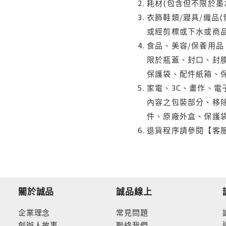
耗材(包含但不限於墨
衣飾鞋類/寢具/織品
或經剪標或下水或商
食品、美容/保養用
限於瓶蓋、封口、封膜
保護袋、配件紙箱、
家電、3C、畫作、
內容之包裝部分、移除
件、原廠外盒、保護
退貨程序請參閱【客
關於誠品
誠品線上
企業理念
常見問題
創辦人故事
聯絡我們