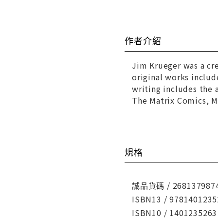
作者介紹
Jim Krueger was a cre
original works inclu
writing includes the 
The Matrix Comics, M
規格
誠品貨碼 / 268137987
ISBN13 / 9781401235
ISBN10 / 1401235263