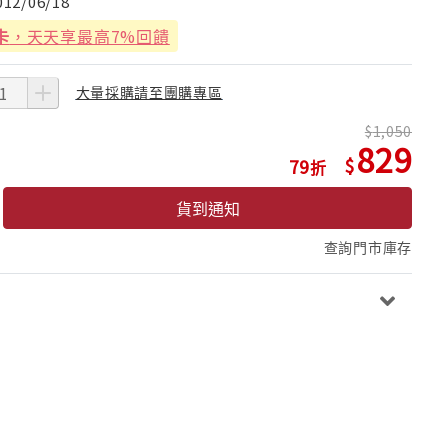
012/06/18
卡
，天天享最高7%回饋
大量採購請至團購專區
1,050
829
79
貨到通知
查詢門市庫存