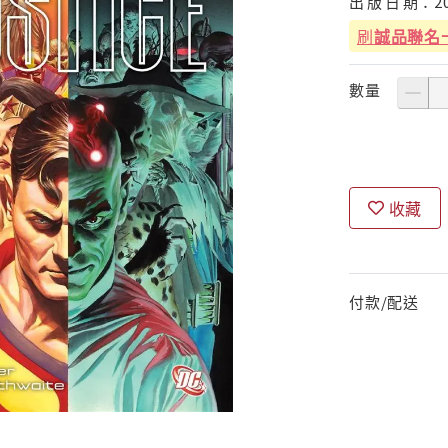
出
版
日
期：
2
刷
誠品聯名
數量
收藏
付款/配送