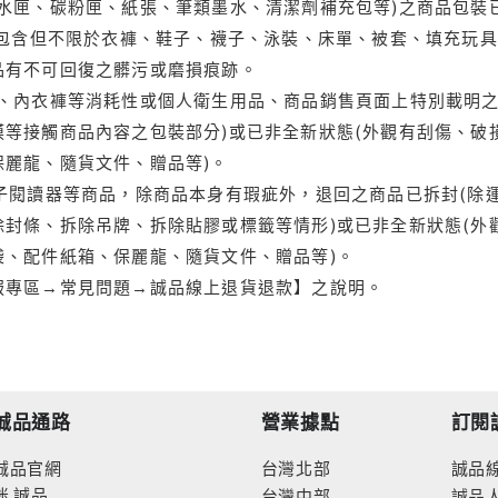
水匣、碳粉匣、紙張、筆類墨水、清潔劑補充包等)之商品包裝已
(包含但不限於衣褲、鞋子、襪子、泳裝、床單、被套、填充玩具
品有不可回復之髒污或磨損痕跡。
品、內衣褲等消耗性或個人衛生用品、商品銷售頁面上特別載明之
等接觸商品內容之包裝部分)或已非全新狀態(外觀有刮傷、破
保麗龍、隨貨文件、贈品等)。
電子閱讀器等商品，除商品本身有瑕疵外，退回之商品已拆封(除
封條、拆除吊牌、拆除貼膠或標籤等情形)或已非全新狀態(外
袋、配件紙箱、保麗龍、隨貨文件、贈品等)。
服專區→常見問題→誠品線上退貨退款】之說明。
誠品通路
營業據點
訂閱
誠品官網
台灣北部
誠品
迷
誠品
台灣中部
誠品