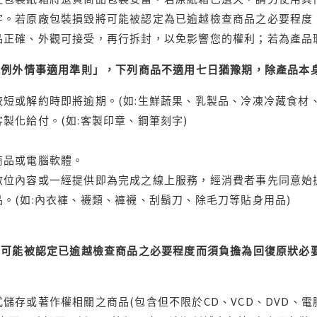
字。若原廠包裝損毀將可能被認定為已逾越檢查商品之必要程度，
品正確、外觀可接受，再行拆封，以免影響您的權利；若為產品
理例外情事適用準則」，下列商品不適用七日猶豫期，除產品本
短或解約時即將逾期。(如:生鮮蔬果、乳製品、冷凍冷藏食材、
製化給付。(如:客製印章、鋼筆刻字)
商品或電腦軟體。
位內容或一經提供即為完成之線上服務，經消費者事先同意始提
。(如:內衣褲、襪類、褲襪、刮鬍刀、除毛刀等貼身用品)
可能被認定已逾越檢查商品之必要程度而須負擔為回復原狀必要
儲存或著作權相關之商品(包含但不限於CD、VCD、DVD、電