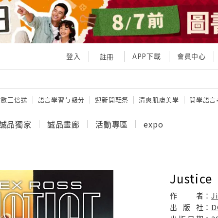
登入
APP下載
會員中心
註冊
點數三倍送
語言學習ㄅ級分
迎新開鞋祭
清爽肌膚美學
開學語言
誠品獨家
誠品畫廊
活動專區
expo
Justice
作
者：
J
出
版
社：
D