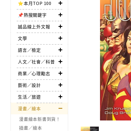
⭐本月TOP 100
📌熱搜關鍵字
誠品線上外文報
文學
語言／檢定
人文／社會／科普
商業／心理勵志
藝術／設計
生活／旅遊
漫畫／繪本
漫畫繪本新書到貨！
插畫／繪本