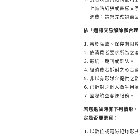
上黏貼紙張或書寫文
退費；請您先確認商
依「通訊交易解除權合
易於腐敗、保存期限較
依消費者要求所為之客
報紙、期刊或雜誌。
經消費者拆封之影音
非以有形媒介提供之數
已拆封之個人衛生用品
國際航空客運服務。
若您退貨時有下列情形，
定是否要退貨：
以數位或電磁紀錄形式