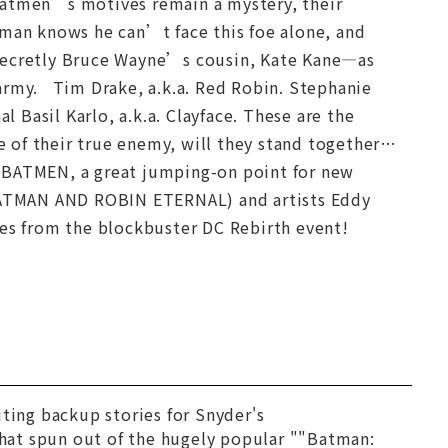
Batmen’s motives remain a mystery, their
man knows he can’t face this foe alone, and
—secretly Bruce Wayne’s cousin, Kate Kane—as
 army. Tim Drake, a.k.a. Red Robin. Stephanie
l Basil Karlo, a.k.a. Clayface. These are the
 of their true enemy, will they stand together…
 BATMEN, a great jumping-on point for new
 (BATMAN AND ROBIN ETERNAL) and artists Eddy
s from the blockbuster DC Rebirth event!
iting backup stories for Snyder's
hat spun out of the hugely popular ""Batman: