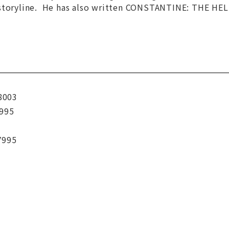
 storyline. He has also written CONSTANTINE: THE
8003
995
7995