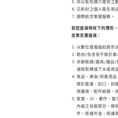
非以有形媒介提供之數
已拆封之個人衛生用品
國際航空客運服務。
若您退貨時有下列情形，
定是否要退貨：
以數位或電磁紀錄形式
耗材(包含但不限於墨
衣飾鞋類/寢具/織品
或經剪標或下水或商
食品、美容/保養用
限於瓶蓋、封口、封膜
保護袋、配件紙箱、
家電、3C、畫作、
內容之包裝部分、移除
件、原廠外盒、保護