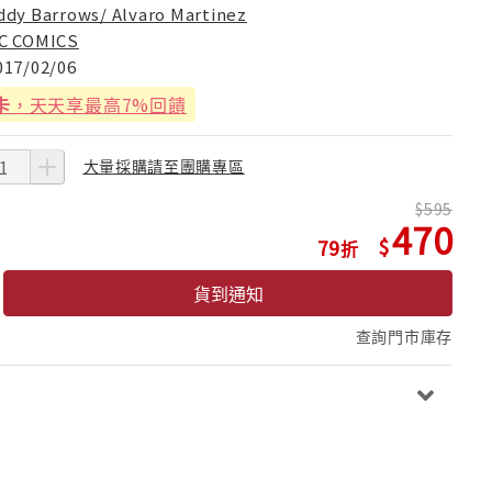
ddy Barrows/ Alvaro Martinez
C COMICS
017/02/06
卡
，天天享最高7%回饋
大量採購請至團購專區
595
470
79
貨到通知
查詢門市庫存