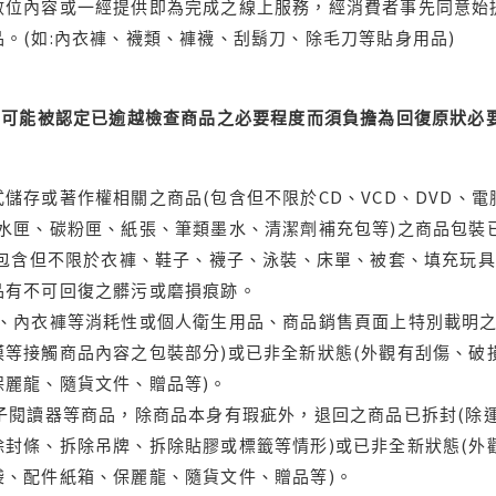
位內容或一經提供即為完成之線上服務，經消費者事先同意始提
。(如:內衣褲、襪類、褲襪、刮鬍刀、除毛刀等貼身用品)
可能被認定已逾越檢查商品之必要程度而須負擔為回復原狀必要
儲存或著作權相關之商品(包含但不限於CD、VCD、DVD、電
水匣、碳粉匣、紙張、筆類墨水、清潔劑補充包等)之商品包裝已
(包含但不限於衣褲、鞋子、襪子、泳裝、床單、被套、填充玩具
品有不可回復之髒污或磨損痕跡。
品、內衣褲等消耗性或個人衛生用品、商品銷售頁面上特別載明之
等接觸商品內容之包裝部分)或已非全新狀態(外觀有刮傷、破
保麗龍、隨貨文件、贈品等)。
電子閱讀器等商品，除商品本身有瑕疵外，退回之商品已拆封(除
封條、拆除吊牌、拆除貼膠或標籤等情形)或已非全新狀態(外
袋、配件紙箱、保麗龍、隨貨文件、贈品等)。