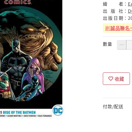
繪
者：
E
出
版
社：
D
出
版
日
期：
2
刷
誠品聯名
數量
收藏
付款/配送