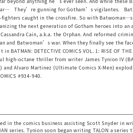
 far beyond anything he’s ever seen. And while these 
clear… They’re gunning for Gotham’s vigilantes. Bat
e-fighters caught in the crossfire. So with Batwoman
ganizing the next generation of Gotham heroes into an
 Cassandra Cain, a.k.a. the Orphan. And reformed crimina
an and Batwoman’s war. When they finally see the face
out in BATMAN: DETECTIVE COMICS VOL. 1: RISE OF THE
ful high-octane thriller from writer James Tynion IV
and Alvaro Martinez (Ultimate Comics X-Men) explode
COMICS #934-940.
ed in the comics business assisting Scott Snyder in wr
N series. Tynion soon began writing TALON a series t