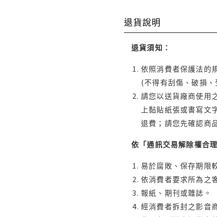
退貨說明
退貨須知：
依照消費者保護法的規
(不得有刮傷、破損、
請您以送貨廠商使用
上黏貼紙張或書寫文
退費；請您先確認商
依「通訊交易解除權合
易於腐敗、保存期限較
依消費者要求所為之客
報紙、期刊或雜誌。
經消費者拆封之影音