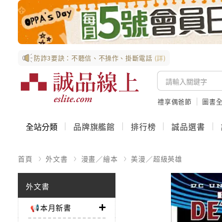
防詐3要訣：不聽信、不操作、掛斷電話
(詳)
禮享偶爸節
圖書全
全站分類
品牌旗艦館
排行榜
誠品選書
首頁
外文書
漫畫／繪本
美漫／超級英雄
外文書
📢本月新書