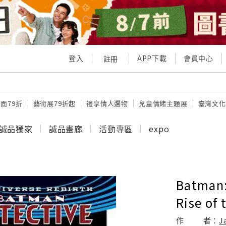
登入
APP下載
會員中心
註冊
面79折
藝術展79折起
禮享情人選物
兒童情緒主題展
臺灣文化
誠品獨家
誠品畫廊
活動專區
expo
Batman:
Rise of
作
者：
J