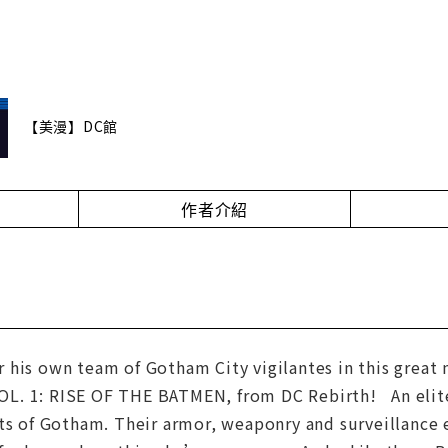
【美漫】DC館
作者介紹
 his own team of Gotham City vigilantes in this great
. 1: RISE OF THE BATMEN, from DC Rebirth! An elite 
ets of Gotham. Their armor, weaponry and surveillanc