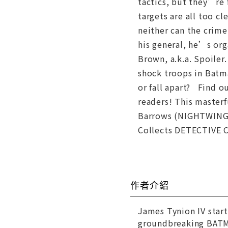
tactics, but they’re
targets are all too 
neither can the crim
his general, he’s or
Brown, a.k.a. Spoiler.
shock troops in Batm
or fall apart? Find 
readers! This master
Barrows (NIGHTWING) 
Collects DETECTIVE 
作者介紹
James Tynion IV start
groundbreaking BATMA