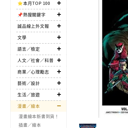
⭐本月TOP 100
📌熱搜關鍵字
誠品線上外文報
文學
語言／檢定
人文／社會／科普
商業／心理勵志
藝術／設計
生活／旅遊
漫畫／繪本
漫畫繪本新書到貨！
插畫／繪本