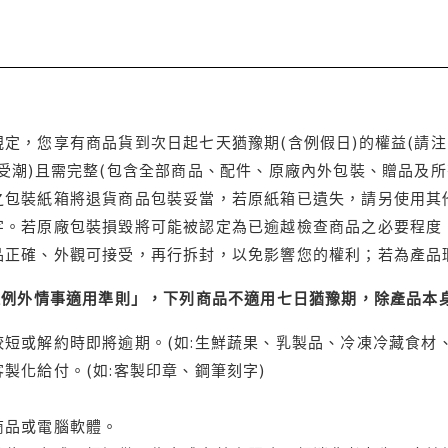
定，您享有商品貨到次日起七天猶豫期(含例假日)的權益(請
受潮)且需完整(包含全部商品、配件、原廠內外包裝、贈品及所
之包裝紙箱將退貨商品包裝妥當，若原紙箱已遺失，請另使用其
字。若原廠包裝損毀將可能被認定為已逾越檢查商品之必要程度，
品正確、外觀可接受，再行拆封，以免影響您的權利；若為產品
理例外情事適用準則」，下列商品不適用七日猶豫期，除產品本
短或解約時即將逾期。(如:生鮮蔬果、乳製品、冷凍冷藏食材、
製化給付。(如:客製印章、鋼筆刻字)
商品或電腦軟體。