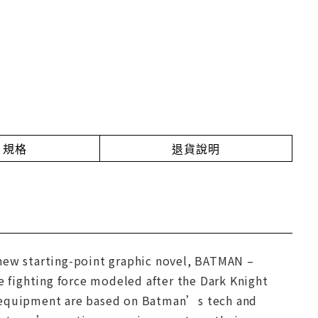
規格
退貨說明
 new starting-point graphic novel, BATMAN –
fighting force modeled after the Dark Knight
e equipment are based on Batman’s tech and