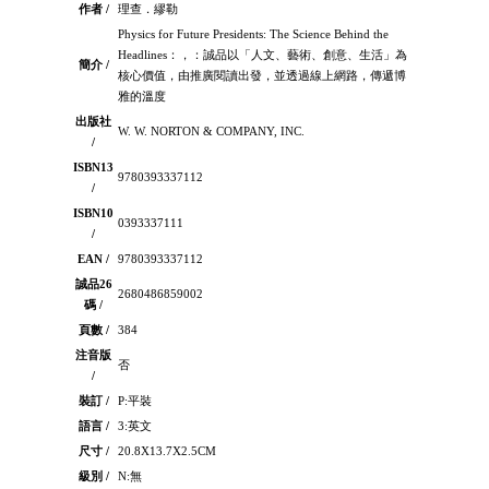
作者 /
理查．繆勒
Physics for Future Presidents: The Science Behind the
Headlines：，：誠品以「人文、藝術、創意、生活」為
簡介 /
核心價值，由推廣閱讀出發，並透過線上網路，傳遞博
雅的溫度
出版社
W. W. NORTON & COMPANY, INC.
/
ISBN13
9780393337112
/
ISBN10
0393337111
/
EAN /
9780393337112
誠品26
2680486859002
碼 /
頁數 /
384
注音版
否
/
裝訂 /
P:平裝
語言 /
3:英文
尺寸 /
20.8X13.7X2.5CM
級別 /
N:無