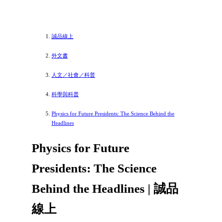
誠品線上
外文書
人文／社會／科普
科學與科普
Physics for Future Presidents: The Science Behind the
Headlines
Physics for Future
Presidents: The Science
Behind the Headlines | 誠品
線上