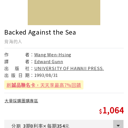
Backed Against the Sea
背海的人
作
者：
Wang Wen-Hsing
譯
者：
Edward Gunn
出
版
社：
UNIVERSITY OF HAWAII PRESS.
出
版
日
期：
1993/08/31
刷
誠品聯名卡
，天天享最高7%回饋
大量採購團購專區
1,064
期
利率
每期
分期
3
0
✕
354
元