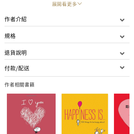
單的圖文中重溫老媽無私的奉獻與暖暖的愛。
展開看更多
From the creators of the Happiness Is . . . series
作者介紹
(more than 200,000 copies in print!) comes a
smile-worthy gift book to show dads how much
規格
we care—on Mother's Day, their birthday, or any
other day of the year. Each book features 200
退貨說明
reasons to treasure those only-with-Mom
moments, from getting much-needed advice to
付款/配送
learning a new recipe, building a tree fort, taking
a long walk together, sharing inside jokes, or just
作者相關書籍
getting a big hug. Featuring the brand's
signature sweet illustrations and friendly tone,
these books celebrate all the personal
moments, big and small, that we love to share
with Mom.