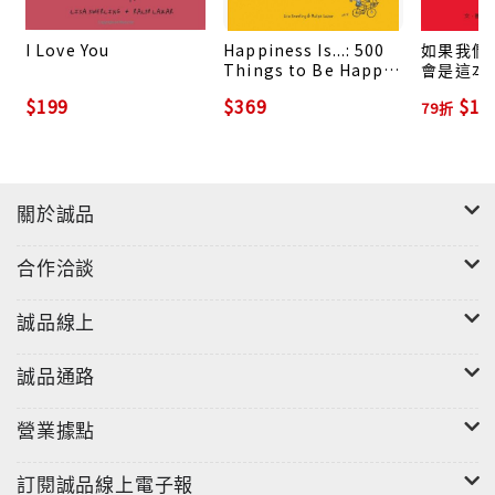
I Love You
Happiness Is...: 500
如果我們的
Things to Be Happy
會是這本
about
$199
$369
$19
79折
關於誠品
合作洽談
誠品線上
誠品通路
營業據點
訂閱誠品線上電子報