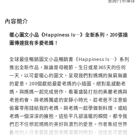
查詢門市庫存
內容簡介
暖心圖文小品《Happiness Is…》全新系列，200張插
圖傳達我有多愛老媽！
全球最佳暢銷圖文小品暢銷書《Happiness Is…》系列
推出全新作品，無論是母親節、生日或是365天的任何
一天，以可愛暖心的圖文，呈現我們對媽媽的無窮無盡
的愛意。200個獻給最愛老媽的小插圖，絕對能感動老
媽。與媽媽一起完成勞作、看著盛裝打扮的美麗老媽與
老爸約會、與老媽獨處的安靜小時光、趁老爸不注意偷
偷塞零用錢給我的老媽、與老媽一起學做新料理，或給
老媽一個深深的擁抱，這些平凡卻溫暖的瞬間，都令我
們忍不住想起媽媽的美好與濃烈的愛意。作者集結世界
各地的人分享最能感受老媽溫暖的時刻，從這些可愛簡