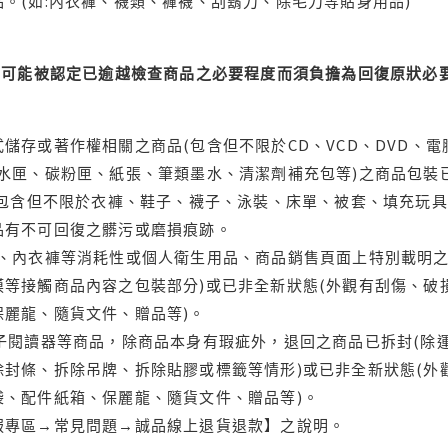
。(如:內衣褲、襪類、褲襪、刮鬍刀、除毛刀等貼身用品)
可能被認定已逾越檢查商品之必要程度而須負擔為回復原狀必要
儲存或著作權相關之商品(包含但不限於CD、VCD、DVD、電
水匣、碳粉匣、紙張、筆類墨水、清潔劑補充包等)之商品包裝已
(包含但不限於衣褲、鞋子、襪子、泳裝、床單、被套、填充玩具
品有不可回復之髒污或磨損痕跡。
品、內衣褲等消耗性或個人衛生用品、商品銷售頁面上特別載明之
等接觸商品內容之包裝部分)或已非全新狀態(外觀有刮傷、破
保麗龍、隨貨文件、贈品等)。
電子閱讀器等商品，除商品本身有瑕疵外，退回之商品已拆封(除
封條、拆除吊牌、拆除貼膠或標籤等情形)或已非全新狀態(外
袋、配件紙箱、保麗龍、隨貨文件、贈品等)。
服專區→常見問題→誠品線上退貨退款】之說明。