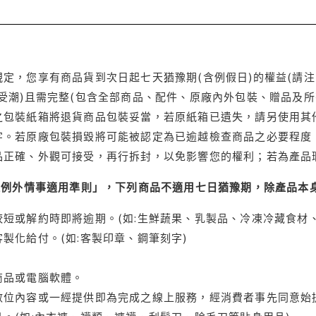
定，您享有商品貨到次日起七天猶豫期(含例假日)的權益(請
受潮)且需完整(包含全部商品、配件、原廠內外包裝、贈品及所
之包裝紙箱將退貨商品包裝妥當，若原紙箱已遺失，請另使用其
字。若原廠包裝損毀將可能被認定為已逾越檢查商品之必要程度，
品正確、外觀可接受，再行拆封，以免影響您的權利；若為產品
理例外情事適用準則」，下列商品不適用七日猶豫期，除產品本
短或解約時即將逾期。(如:生鮮蔬果、乳製品、冷凍冷藏食材、
製化給付。(如:客製印章、鋼筆刻字)
商品或電腦軟體。
位內容或一經提供即為完成之線上服務，經消費者事先同意始提