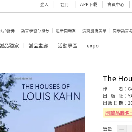
登入
APP下載
會員中心
註冊
站9折券
語言學習ㄅ級分
迎新開鞋祭
清爽肌膚美學
開學語言
誠品獨家
誠品畫廊
活動專區
expo
The Hou
作
者：
G
出
版
社：
Y
出
版
日
期：
2
刷
誠品聯名
數量