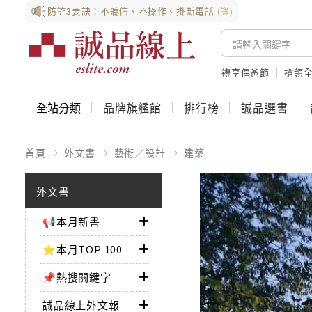
防詐3要訣：不聽信、不操作、掛斷電話
(詳)
禮享偶爸節
搶領全
全站分類
品牌旗艦館
排行榜
誠品選書
首頁
外文書
藝術／設計
建築
外文書
📢本月新書
⭐本月TOP 100
📌熱搜關鍵字
誠品線上外文報