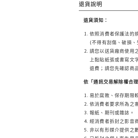
退貨說明
退貨須知：
依照消費者保護法的規
(不得有刮傷、破損、
請您以送貨廠商使用
上黏貼紙張或書寫文
退費；請您先確認商
依「通訊交易解除權合
易於腐敗、保存期限較
依消費者要求所為之客
報紙、期刊或雜誌。
經消費者拆封之影音
非以有形媒介提供之數