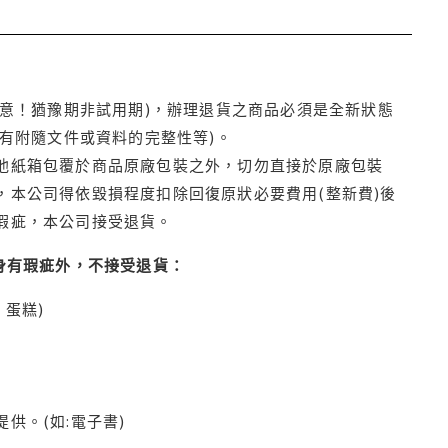
注意！猶豫期非試用期)，辦理退貨之商品必須是全新狀態
有附隨文件或資料的完整性等)。
他紙箱包覆於商品原廠包裝之外，切勿直接於原廠包裝
本公司得依毀損程度扣除回復原狀必要費用(整新費)後
瑕疵，本公司接受退貨。
身有瑕疵外，不接受退貨：
蛋糕)
供。(如:電子書)