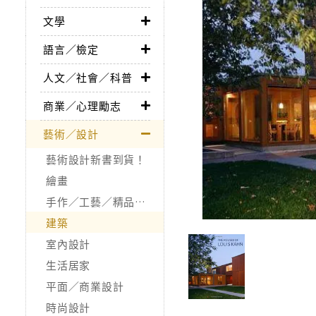
文學
語言／檢定
人文／社會／科普
商業／心理勵志
藝術／設計
藝術設計新書到貨！
繪畫
手作／工藝／精品收藏
建築
室內設計
生活居家
平面／商業設計
時尚設計