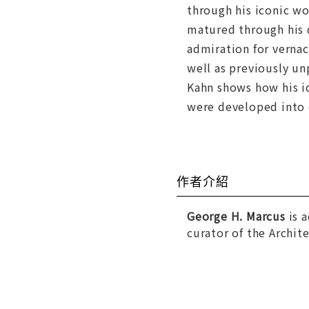
through his iconic wo
matured through his d
admiration for vernac
well as previously un
Kahn shows how his i
were developed into 
作者介紹
George H. Marcus
is a
curator of the Archit