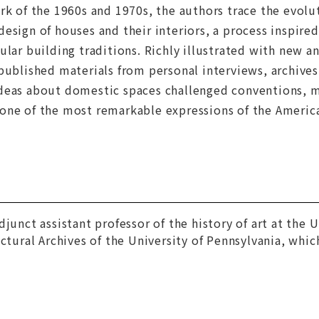
rk of the 1960s and 1970s, the authors trace the evolu
esign of houses and their interiors, a process inspired 
ular building traditions. Richly illustrated with new 
published materials from personal interviews, archive
deas about domestic spaces challenged conventions, m
one of the most remarkable expressions of the Americ
djunct assistant professor of the history of art at the 
ectural Archives of the University of Pennsylvania, whic