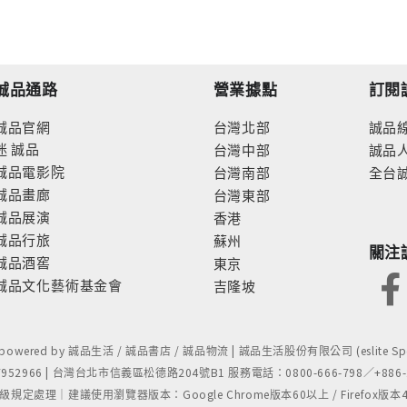
誠品通路
營業據點
訂閱
誠品官網
台灣北部
誠品
迷
誠品
台灣中部
誠品
誠品電影院
台灣南部
全台
誠品畫廊
台灣東部
誠品展演
香港
誠品行旅
蘇州
關注
誠品酒窖
東京
誠品文化藝術基金會
吉隆坡
- powered by 誠品生活 / 誠品書店 / 誠品物流 | 誠品生活股份有限公司 (eslite Spect
52966 | 台灣台北市信義區松德路204號B1 服務電話：0800-666-798／+886-2-
處理｜建議使用瀏覽器版本：Google Chrome版本60以上 / Firefox版本48以上