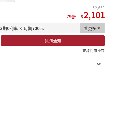
2,660
2,101
79
3
期
0
利率
✕
每期
700
元
看更多
貨到通知
查詢門市庫存