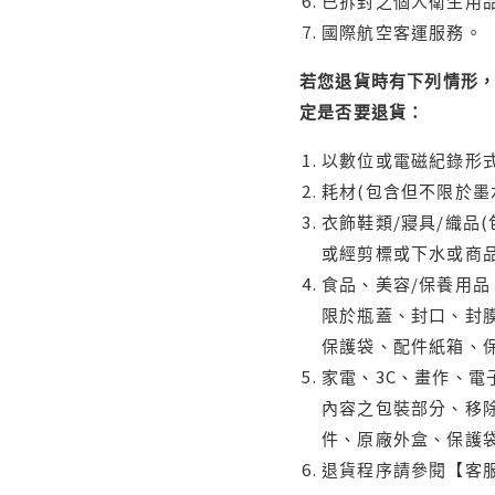
已拆封之個人衛生用品
國際航空客運服務。
若您退貨時有下列情形，
定是否要退貨：
以數位或電磁紀錄形式
耗材(包含但不限於墨
衣飾鞋類/寢具/織品
或經剪標或下水或商
食品、美容/保養用
限於瓶蓋、封口、封膜
保護袋、配件紙箱、
家電、3C、畫作、
內容之包裝部分、移除
件、原廠外盒、保護
退貨程序請參閱【客