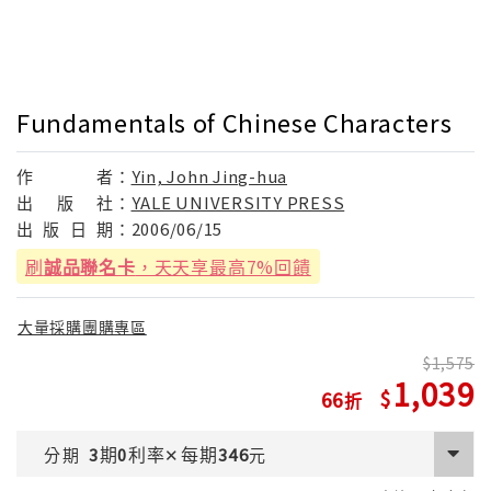
Fundamentals of Chinese Characters
作
者：
Yin, John Jing-hua
出
版
社：
YALE UNIVERSITY PRESS
出
版
日
期：
2006/06/15
刷
誠品聯名卡
，天天享最高7%回饋
大量採購團購專區
1,575
1,039
66
期
利率
每期
分期
3
0
✕
346
元