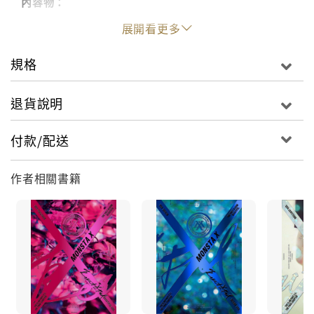
內容物：
●寫真書260P
展開看更多
●拍攝花絮DVD(40分/全區)
●書籤兩張
規格
●進口海報
●台灣獨家桌上立牌
退貨說明
付款/配送
作者相關書籍