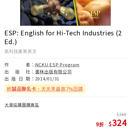
ESP: English for Hi-Tech Industries (2
Ed.)
高科技產業英文
作
者：
NCKU ESP Program
出
版
社：
書林出版有限公司
出
版
日
期：
2014/01/31
刷
誠品聯名卡
，天天享最高7%回饋
大量採購團購專區
360
324
9