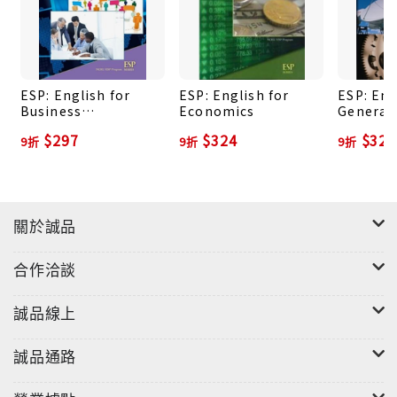
第三單元探討臺灣生物科技產業的發展、介紹八零年代
生物科技如何成功地使用老鼠細胞替代人體細胞實驗、
「人類基因組計劃」與其未來可能的影響。
第四單元簡介奈米科技的起始、未來發展進程、以及奈
米收音機，此發明不僅將奈米科技從理論化為實用，未
ESP: English for
ESP: English for
ESP: Eng
Business
Economics
General
來更有機會能應用在醫療領域。
Communication
$297
$324
$324
9折
9折
9折
This series recognizes the varied academic and
professional English learning needs of college
students as they prepare for different careers. By
關於誠品
adopting the English for Specific Purposes (ESP)
approach—one of the most effective EFL
合作洽談
teaching methods used today—the series equips
students with academic skills for English-
誠品線上
speaking classrooms, while also providing
relevant language training to ensure professional
誠品通路
success.