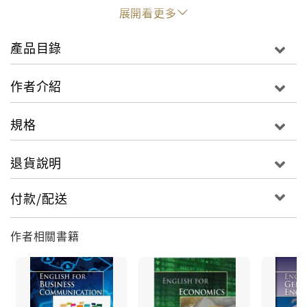
專業英文）概念設計，針對不同學科領域需求所設計而
展開看更多
成的全方位英語教材。
產品目錄
高科技產業英文以閱讀為起點，延伸重點歸納與理解的
練習。單字分列一般語文單字與專業英語單字，搭配英
作者介紹
語語料庫的運用練習與口說或寫作的活動。讓學習者熟
悉科技產業的發展和相關專業用語，並透過各樣的練習
規格
增強英語能力。
退貨說明
本書分四單元，介紹能源、光電、生物科技、奈米科技
產業的現況以及未來發展。
付款/配送
第一單元能源，探討石油危機、再生能源的重要、分析
作者相關書籍
二氧化碳捕集與封存的現況及未來發展。
第二單元討論光電產業中新科技的發展，像是高分子電
激發光顯示器(light-emitting polymer, i.e. LEP)、無
線光通訊的介紹與其應用、智慧型玻璃的介紹等。