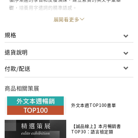
礎，培養用字遣詞的精準語感。
展開看更多
本書最主要的特色是由美國英語學校權威人士所編寫的
重要的單字解釋、同義字與類比字字彙介紹與測驗。其
規格
測驗與GRE字彙考試模式相同，是國內其他字彙學習書
少有的。其他一些特色如下：
退貨說明
1. 在了解重要單字的意義之後，安排試題練習，讓讀
付款/配送
者進一步地練習將單字運用在文章中的測驗。
2. 書中附有能力分級測驗，老師可選擇適合學生程度
商品相關策展
的字彙級數來靈活運用。
3. 本書內容多樣化，合適在家自修學習，或作為中高
級英語課程的教材，也可以作為參加檢定考試的準備材
外文本週TOP100書單
料。
4. 本系列共有三本，除本書（中級）外，另有
【誠品線上】本月暢銷書
Building Vocabulary Skills（基礎級，已出版）、
TOP30：語言檢定類
Advancing Vocabulary Skills（進階級）也將陸續出