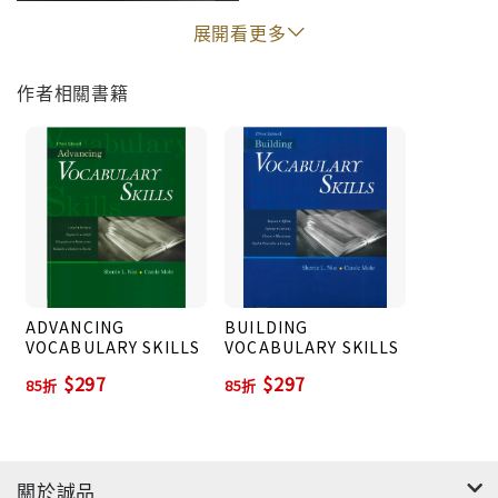
版。
展開看更多
5. 書後附錄列出每章節可討論的問題，充分運用該章
所介紹的字彙。
作者相關書籍
6. 另備有教師手冊與題庫 (Instructor’s Manual
and Test Bank )，提供教師備課與出題的便利。
ADVANCING
BUILDING
VOCABULARY SKILLS
VOCABULARY SKILLS
$297
$297
85折
85折
關於誠品