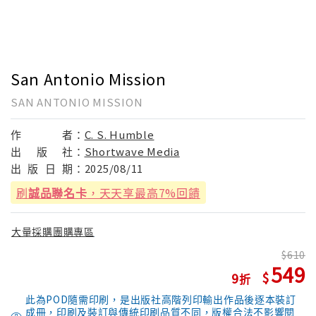
San Antonio Mission
SAN ANTONIO MISSION
作
者：
C. S. Humble
出
版
社：
Shortwave Media
出
版
日
期：
2025/08/11
刷
誠品聯名卡
，天天享最高7%回饋
大量採購團購專區
610
549
9
此為POD隨需印刷，是出版社高階列印輸出作品後逐本裝訂
成冊，印刷及裝訂與傳統印刷品質不同，版權合法不影響閱