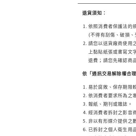
退貨須知：
依照消費者保護法的規
(不得有刮傷、破損、
請您以送貨廠商使用
上黏貼紙張或書寫文
退費；請您先確認商
依「通訊交易解除權合
易於腐敗、保存期限較
依消費者要求所為之客
報紙、期刊或雜誌。
經消費者拆封之影音
非以有形媒介提供之數
已拆封之個人衛生用品