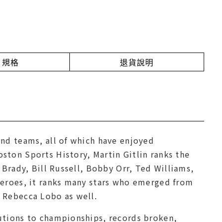
規格
退貨說明
and teams, all of which have enjoyed
oston Sports History
, Martin Gitlin ranks the
 Brady, Bill Russell, Bobby Orr, Ted Williams,
 heroes, it ranks many stars who emerged from
d Rebecca Lobo as well.
utions to championships, records broken,