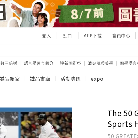
登入
APP下載
會員中心
註冊
點數三倍送
語言學習ㄅ級分
迎新開鞋祭
清爽肌膚美學
開學語言
誠品獨家
誠品畫廊
活動專區
expo
The 50 
Sports 
50 GREATE