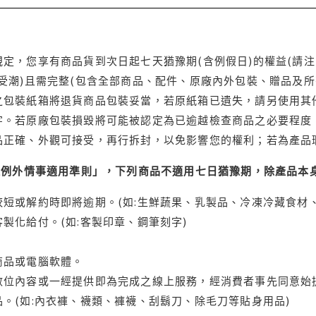
定，您享有商品貨到次日起七天猶豫期(含例假日)的權益(請
受潮)且需完整(包含全部商品、配件、原廠內外包裝、贈品及所
之包裝紙箱將退貨商品包裝妥當，若原紙箱已遺失，請另使用其
字。若原廠包裝損毀將可能被認定為已逾越檢查商品之必要程度，
品正確、外觀可接受，再行拆封，以免影響您的權利；若為產品
理例外情事適用準則」，下列商品不適用七日猶豫期，除產品本
短或解約時即將逾期。(如:生鮮蔬果、乳製品、冷凍冷藏食材、
製化給付。(如:客製印章、鋼筆刻字)
商品或電腦軟體。
位內容或一經提供即為完成之線上服務，經消費者事先同意始提
。(如:內衣褲、襪類、褲襪、刮鬍刀、除毛刀等貼身用品)