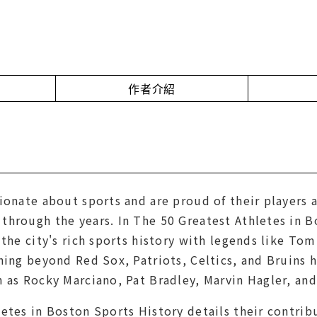
作者介紹
ionate about sports and are proud of their players 
through the years. In
The 50 Greatest Athletes in B
 the city's rich sports history with legends like Tom
hing beyond Red Sox, Patriots, Celtics, and Bruins
 as Rocky Marciano, Pat Bradley, Marvin Hagler, an
letes in Boston Sports History
details their contrib