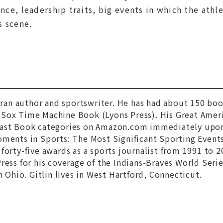
iance, leadership traits, big events in which the ath
s scene.
eran author and sportswriter. He has had about 150 bo
 Sox Time Machine Book
(Lyons Press). His
Great Amer
ast Book categories on Amazon.com immediately upon 
ments in Sports: The Most Significant Sporting Event
forty-five awards as a sports journalist from 1991 to 20
ress for his coverage of the Indians-Braves World Serie
n Ohio. Gitlin lives in West Hartford, Connecticut.