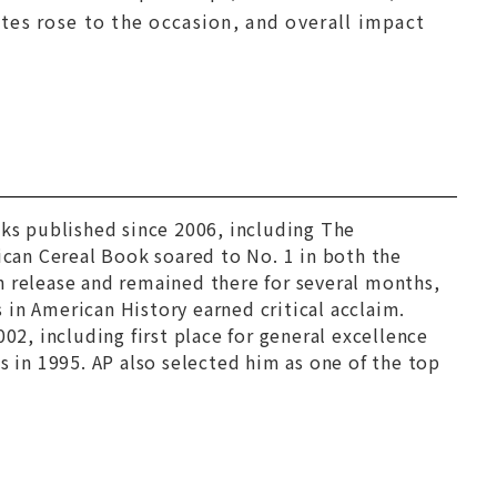
letes rose to the occasion, and overall impact
oks published since 2006, including
The
ican Cereal Book
soared to No. 1 in both the
release and remained there for several months,
s in American History
earned critical acclaim.
02, including first place for general excellence
s in 1995. AP also selected him as one of the top