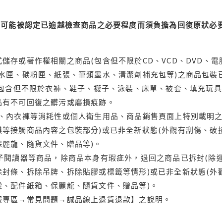
可能被認定已逾越檢查商品之必要程度而須負擔為回復原狀必要
儲存或著作權相關之商品(包含但不限於CD、VCD、DVD、電
水匣、碳粉匣、紙張、筆類墨水、清潔劑補充包等)之商品包裝已
(包含但不限於衣褲、鞋子、襪子、泳裝、床單、被套、填充玩具
品有不可回復之髒污或磨損痕跡。
品、內衣褲等消耗性或個人衛生用品、商品銷售頁面上特別載明之
等接觸商品內容之包裝部分)或已非全新狀態(外觀有刮傷、破
保麗龍、隨貨文件、贈品等)。
電子閱讀器等商品，除商品本身有瑕疵外，退回之商品已拆封(除
封條、拆除吊牌、拆除貼膠或標籤等情形)或已非全新狀態(外
袋、配件紙箱、保麗龍、隨貨文件、贈品等)。
服專區→常見問題→誠品線上退貨退款】之說明。