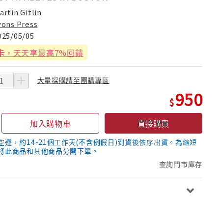
artin Gitlin
yons Press
025/05/05
卡
，天天享最高7%回饋
大量採購請至團購專區
950
加入購物車
直接購買
空運，約14-21個工作天(不含例假日)到貨後依序出貨。為縮短
將此商品和其他商品分開下單。
查詢門市庫存