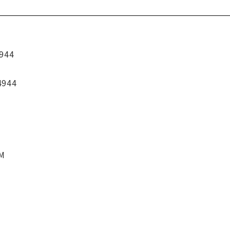
944
4944
CM