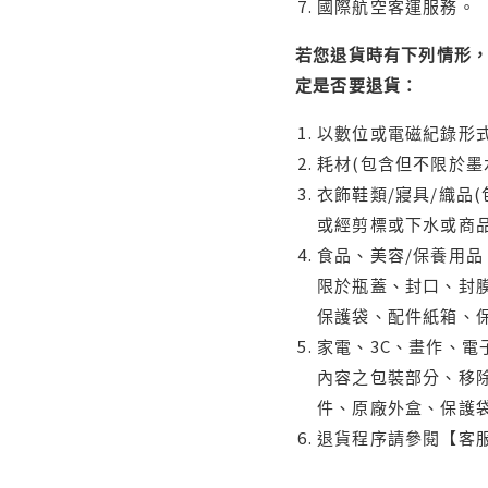
國際航空客運服務。
若您退貨時有下列情形，
定是否要退貨：
以數位或電磁紀錄形式
耗材(包含但不限於墨
衣飾鞋類/寢具/織品
或經剪標或下水或商
食品、美容/保養用
限於瓶蓋、封口、封膜
保護袋、配件紙箱、
家電、3C、畫作、
內容之包裝部分、移除
件、原廠外盒、保護
退貨程序請參閱【客