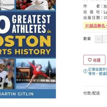
作
者：
M
出
版
社：
L
出
版
日
期：
2
刷
誠品聯名
數量
收藏
訂單自國外
等待，建議
付款/配送