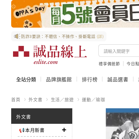
防詐3要訣：不聽信、不操作、掛斷電話
(詳)
禮享偶爸節
今日
全站分類
品牌旗艦館
排行榜
誠品選書
首頁
外文書
生活／旅遊
運動／瑜珈
外文書
📢本月新書