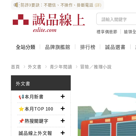
防詐3要訣：不聽信、不操作、掛斷電話
(詳)
禮享偶爸節
搶領全
全站分類
品牌旗艦館
排行榜
誠品選書
首頁
外文書
青少年閱讀
冒險／推理小說
外文書
📢本月新書
⭐本月TOP 100
📌熱搜關鍵字
誠品線上外文報