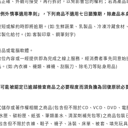
品正確、外觀可接受，再行拆封，以免影響您的權利；若為產品
理例外情事適用準則」，下列商品不適用七日猶豫期，除產品本
短或解約時即將逾期。(如:生鮮蔬果、乳製品、冷凍冷藏食材、
製化給付。(如:客製印章、鋼筆刻字)
商品或電腦軟體。
位內容或一經提供即為完成之線上服務，經消費者事先同意始提
。(如:內衣褲、襪類、褲襪、刮鬍刀、除毛刀等貼身用品)
可能被認定已逾越檢查商品之必要程度而須負擔為回復原狀必要
儲存或著作權相關之商品(包含但不限於CD、VCD、DVD、電
水匣、碳粉匣、紙張、筆類墨水、清潔劑補充包等)之商品包裝已
(包含但不限於衣褲、鞋子、襪子、泳裝、床單、被套、填充玩具