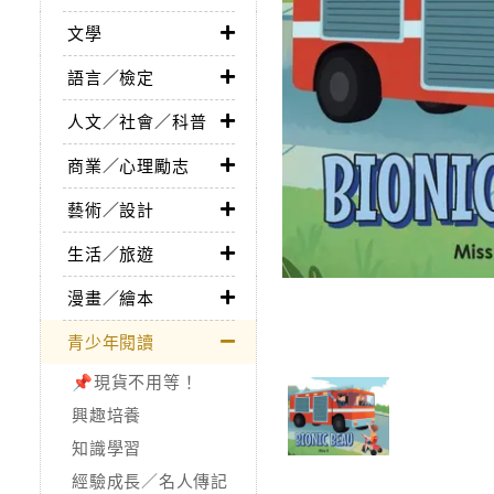
文學
語言／檢定
人文／社會／科普
商業／心理勵志
藝術／設計
生活／旅遊
漫畫／繪本
青少年閱讀
📌現貨不用等！
興趣培養
知識學習
經驗成長／名人傳記