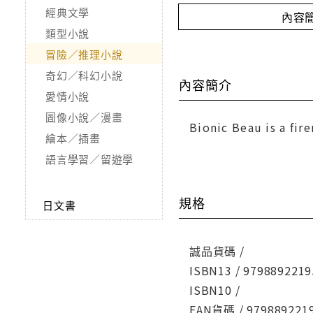
經典文學
內容
類型小說
冒險／推理小說
奇幻／科幻小說
內容簡介
愛情小說
圖像小說／漫畫
Bionic Beau is a fir
繪本／插畫
語言學習／留遊學
規格
日文書
誠品貨碼 /
ISBN13 / 9798892219
ISBN10 /
EAN貨碼 / 979889221