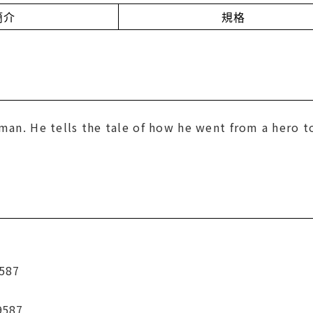
簡介
規格
eman. He tells the tale of how he went from a hero t
587
9587