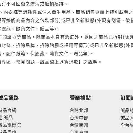
品有不可回復之髒污或磨損痕跡。
品、內衣褲等消耗性或個人衛生用品、商品銷售頁面上特別載明之
等接觸商品內容之包裝部分)或已非全新狀態(外觀有刮傷、破
保麗龍、隨貨文件、贈品等)。
電子閱讀器等商品，除商品本身有瑕疵外，退回之商品已拆封(除
封條、拆除吊牌、拆除貼膠或標籤等情形)或已非全新狀態(外
袋、配件紙箱、保麗龍、隨貨文件、贈品等)。
服專區→常見問題→誠品線上退貨退款】之說明。
誠品通路
營業據點
訂閱
誠品官網
台灣北部
誠品
迷
誠品
台灣中部
誠品
誠品電影院
台灣南部
全台
誠品畫廊
台灣東部