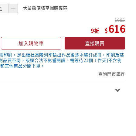
大量採購請至團購專區
685
616
9
加入購物車
直接購買
隨需印刷，是出版社高階列印輸出作品後逐本裝訂成冊，印刷及裝
刷品質不同，版權合法不影響閱讀。需等待21個工作天(不含例
議和其他商品分開下單。
查詢門市庫存