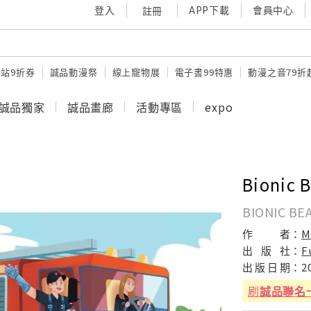
登入
APP下載
會員中心
註冊
站9折券
誠品動漫祭
線上寵物展
電子書99特惠
動漫之音79折
誠品獨家
誠品畫廊
活動專區
expo
Bionic 
BIONIC BE
作
者：
M
出
版
社：
F
出
版
日
期：
2
刷
誠品聯名