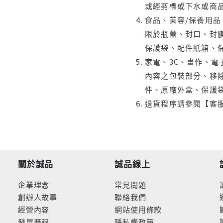
或經剪標或下水或商
食品、美容/保養用
限於瓶蓋、封口、封膜
保護袋、配件紙箱、
家電、3C、畫作、
內容之包裝部分、移除
件、原廠外盒、保護
退貨程序請參閱【客
關於誠品
誠品線上
企業理念
常見問題
創辦人故事
聯絡我們
經營內容
網站使用條款
發展歷程
隱私權政策