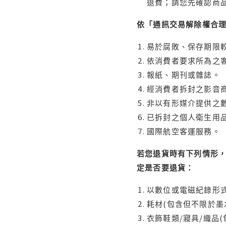
退費；請您先確認商
依「通訊交易解除權合
易於腐敗、保存期限較
依消費者要求所為之客
報紙、期刊或雜誌。
經消費者拆封之影音
非以有形媒介提供之數
已拆封之個人衛生用品
國際航空客運服務。
若您退貨時有下列情形，
定是否要退貨：
以數位或電磁紀錄形式
耗材(包含但不限於墨
衣飾鞋類/寢具/織品