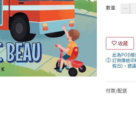
數量
收藏
此為POD
訂與傳統印
假日)，建
付款/配送