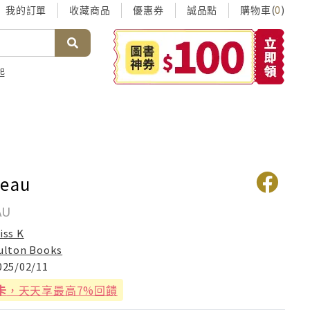
我的訂單
收藏商品
優惠券
誠品點
購物車(
)
0
起
Beau
AU
iss K
ulton Books
025/02/11
卡
，天天享最高7%回饋