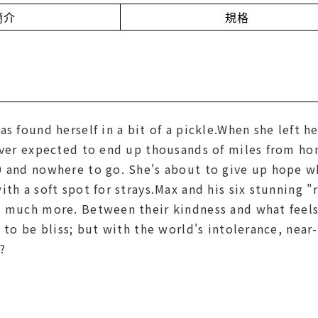
簡介
規格
as found herself in a bit of a pickle.When she left 
never expected to end up thousands of miles from h
0 and nowhere to go. She's about to give up hope 
ith a soft spot for strays.Max and his six stunning
d much more. Between their kindness and what feels 
s to be bliss; but with the world's intolerance, nea
?