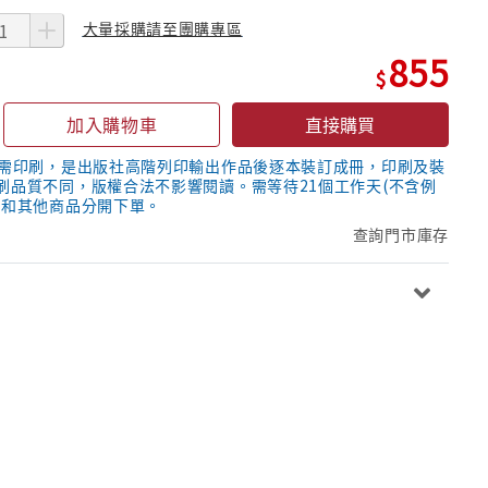
大量採購請至團購專區
855
加入購物車
直接購買
隨需印刷，是出版社高階列印輸出作品後逐本裝訂成冊，印刷及裝
刷品質不同，版權合法不影響閱讀。需等待21個工作天(不含例
議和其他商品分開下單。
查詢門市庫存