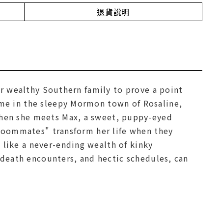
退貨說明
her wealthy Southern family to prove a point
ome in the sleepy Mormon town of Rosaline,
when she meets Max, a sweet, puppy-eyed
 "roommates" transform her life when they
like a never-ending wealth of kinky
r-death encounters, and hectic schedules, can