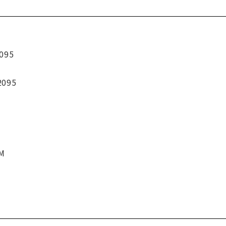
095
2095
CM