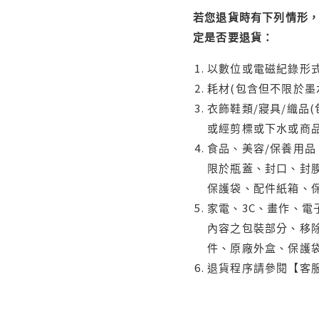
若您退貨時有下列情形，
定是否要退貨：
以數位或電磁紀錄形式
耗材(包含但不限於墨
衣飾鞋類/寢具/織品
或經剪標或下水或商
食品、美容/保養用
限於瓶蓋、封口、封膜
保護袋、配件紙箱、
家電、3C、畫作、
內容之包裝部分、移除
件、原廠外盒、保護
退貨程序請參閱【客