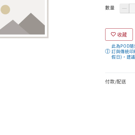
數量
收藏
此為POD
訂與傳統印
假日)，建
付款/配送