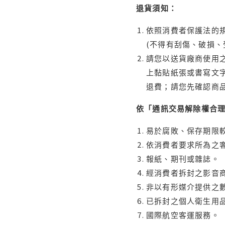
退貨須知：
依照消費者保護法的規
(不得有刮傷、破損、
請您以送貨廠商使用
上黏貼紙張或書寫文
退費；請您先確認商
依「通訊交易解除權合
易於腐敗、保存期限較
依消費者要求所為之客
報紙、期刊或雜誌。
經消費者拆封之影音
非以有形媒介提供之數
已拆封之個人衛生用品
國際航空客運服務。