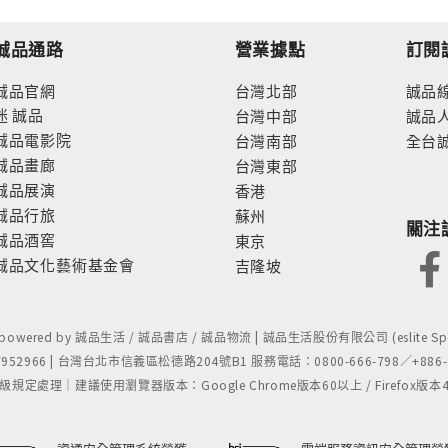
誠品通路
營業據點
訂閱
誠品官網
台灣北部
誠品
迷
誠品
台灣中部
誠品
誠品電影院
台灣南部
全台
誠品畫廊
台灣東部
誠品展演
香港
誠品行旅
蘇州
關注
誠品酒窖
東京
誠品文化藝術基金會
吉隆坡
- powered by 誠品生活 / 誠品書店 / 誠品物流 | 誠品生活股份有限公司 (eslite Spect
52966 | 台灣台北市信義區松德路204號B1 服務電話：0800-666-798／+886-2-
處理｜建議使用瀏覽器版本：Google Chrome版本60以上 / Firefox版本48以上