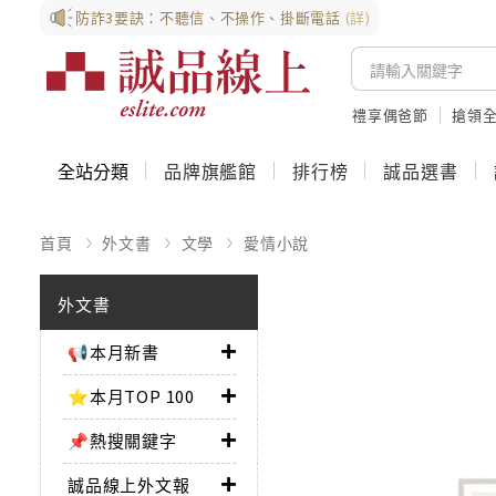
防詐3要訣：不聽信、不操作、掛斷電話
(詳)
禮享偶爸節
搶領全
全站分類
品牌旗艦館
排行榜
誠品選書
首頁
外文書
文學
愛情小說
外文書
📢本月新書
⭐本月TOP 100
📌熱搜關鍵字
誠品線上外文報