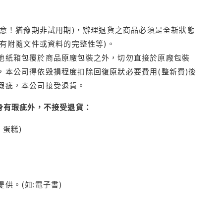
注意！猶豫期非試用期)，辦理退貨之商品必須是全新狀態
有附隨文件或資料的完整性等)。
他紙箱包覆於商品原廠包裝之外，切勿直接於原廠包裝
本公司得依毀損程度扣除回復原狀必要費用(整新費)後
瑕疵，本公司接受退貨。
身有瑕疵外，不接受退貨：
蛋糕)
供。(如:電子書)