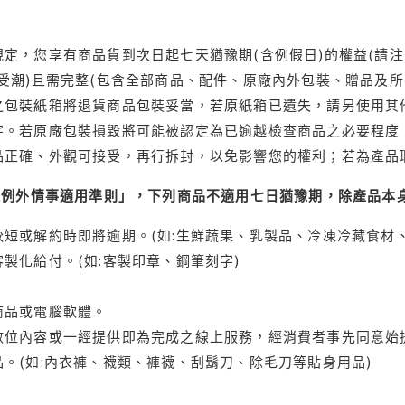
定，您享有商品貨到次日起七天猶豫期(含例假日)的權益(請
受潮)且需完整(包含全部商品、配件、原廠內外包裝、贈品及所
之包裝紙箱將退貨商品包裝妥當，若原紙箱已遺失，請另使用其
字。若原廠包裝損毀將可能被認定為已逾越檢查商品之必要程度，
品正確、外觀可接受，再行拆封，以免影響您的權利；若為產品
理例外情事適用準則」，下列商品不適用七日猶豫期，除產品本
短或解約時即將逾期。(如:生鮮蔬果、乳製品、冷凍冷藏食材、
製化給付。(如:客製印章、鋼筆刻字)
商品或電腦軟體。
位內容或一經提供即為完成之線上服務，經消費者事先同意始提
。(如:內衣褲、襪類、褲襪、刮鬍刀、除毛刀等貼身用品)