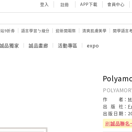
登入
APP下載
會員中心
註冊
站9折券
語言學習ㄅ級分
迎新開鞋祭
清爽肌膚美學
開學語言
誠品獨家
誠品畫廊
活動專區
expo
Polyam
POLYAMOR
作
者：
M
出
版
社：
F
出
版
日
期：
2
刷
誠品聯名