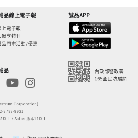
誠品線上電子報
誠品APP
線上電子報
人獨享特刊
誠品門市活動/優惠
誠品
內政部警政署
165全民防騙網
rum Corporation)
8789-8921
 / Safari 版本11以上