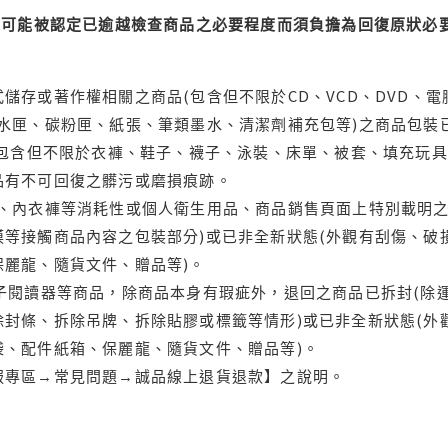
可能被認定已逾越檢查商品之必要程度而須負擔為回復原狀必要
儲存或著作權相關之商品(包含但不限於CD、VCD、DVD、電
水匣、碳粉匣、紙張、筆類墨水、清潔劑補充包等)之商品包裝已
(包含但不限於衣褲、鞋子、襪子、泳裝、床單、被套、填充玩具
品有不可回復之髒污或磨損痕跡。
品、內衣褲等消耗性或個人衛生用品、商品銷售頁面上特別載明之
等接觸商品內容之包裝部分)或已非全新狀態(外觀有刮傷、破
保麗龍、隨貨文件、贈品等)。
電子閱讀器等商品，除商品本身有瑕疵外，退回之商品已拆封(除
封條、拆除吊牌、拆除貼膠或標籤等情形)或已非全新狀態(外
袋、配件紙箱、保麗龍、隨貨文件、贈品等)。
服專區→常見問題→誠品線上退貨退款】之說明。