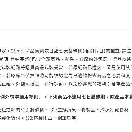
定，您享有商品貨到次日起七天猶豫期(含例假日)的權益(請
受潮)且需完整(包含全部商品、配件、原廠內外包裝、贈品及所
之包裝紙箱將退貨商品包裝妥當，若原紙箱已遺失，請另使用其
字。若原廠包裝損毀將可能被認定為已逾越檢查商品之必要程度，
品正確、外觀可接受，再行拆封，以免影響您的權利；若為產品
理例外情事適用準則」，下列商品不適用七日猶豫期，除產品本
短或解約時即將逾期。(如:生鮮蔬果、乳製品、冷凍冷藏食材、
製化給付。(如:客製印章、鋼筆刻字)