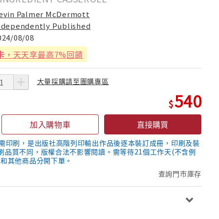
evin Palmer McDermott
ndependently Published
024/08/08
卡
，天天享最高7%回饋
大量採購請至團購專區
540
加入購物車
直接購買
隨需印刷，是出版社高階列印輸出作品後逐本裝訂成冊，印刷及裝
刷品質不同，版權合法不影響閱讀。需等待21個工作天(不含例
議和其他商品分開下單。
查詢門市庫存