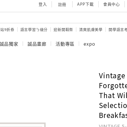
登入
APP下載
會員中心
註冊
站9折券
語言學習ㄅ級分
迎新開鞋祭
清爽肌膚美學
開學語言
誠品獨家
誠品畫廊
活動專區
expo
Vintage
Forgott
That Wi
Selectio
Breakfa
VINTAGE 5