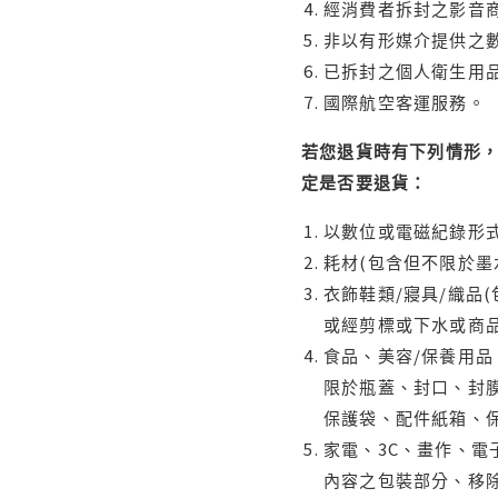
經消費者拆封之影音
非以有形媒介提供之數
已拆封之個人衛生用品
國際航空客運服務。
若您退貨時有下列情形，
定是否要退貨：
以數位或電磁紀錄形式
耗材(包含但不限於墨
衣飾鞋類/寢具/織品
或經剪標或下水或商
食品、美容/保養用
限於瓶蓋、封口、封膜
保護袋、配件紙箱、
家電、3C、畫作、
內容之包裝部分、移除