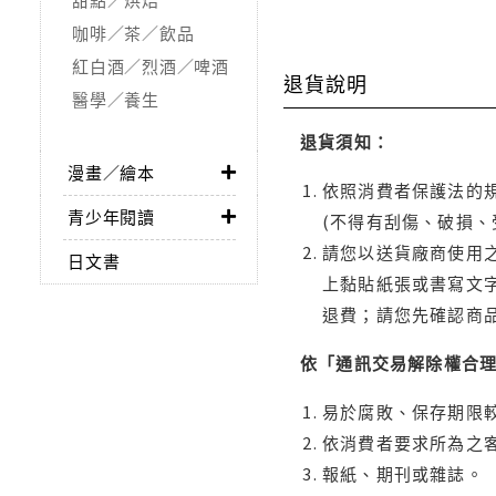
咖啡／茶／飲品
紅白酒／烈酒／啤酒
退貨說明
醫學／養生
退貨須知：
漫畫／繪本
依照消費者保護法的規
青少年閱讀
(不得有刮傷、破損、
請您以送貨廠商使用
日文書
上黏貼紙張或書寫文
退費；請您先確認商
依「通訊交易解除權合
易於腐敗、保存期限較
依消費者要求所為之客
報紙、期刊或雜誌。