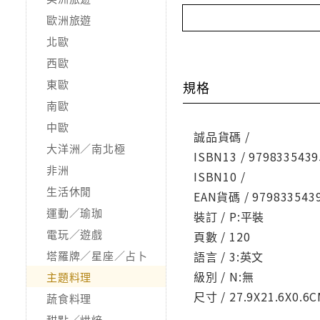
歐洲旅遊
北歐
西歐
東歐
規格
南歐
中歐
誠品貨碼 /
大洋洲／南北極
ISBN13 / 9798335439
非洲
ISBN10 /
生活休閒
EAN貨碼 / 979833543
運動／瑜珈
裝訂 / P:平裝
電玩／遊戲
頁數 / 120
塔羅牌／星座／占卜
語言 / 3:英文
級別 / N:無
主題料理
尺寸 / 27.9X21.6X0.6
蔬食料理
甜點／烘焙