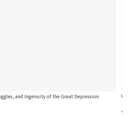
ggles, and Ingenuity of the Great Depression
Vinta
54