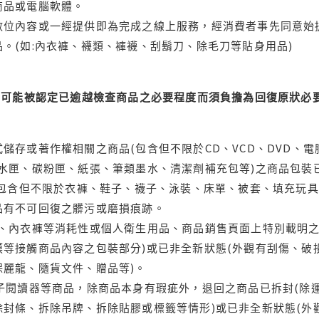
商品或電腦軟體。
位內容或一經提供即為完成之線上服務，經消費者事先同意始提
。(如:內衣褲、襪類、褲襪、刮鬍刀、除毛刀等貼身用品)
可能被認定已逾越檢查商品之必要程度而須負擔為回復原狀必要
儲存或著作權相關之商品(包含但不限於CD、VCD、DVD、電
水匣、碳粉匣、紙張、筆類墨水、清潔劑補充包等)之商品包裝已
(包含但不限於衣褲、鞋子、襪子、泳裝、床單、被套、填充玩具
品有不可回復之髒污或磨損痕跡。
品、內衣褲等消耗性或個人衛生用品、商品銷售頁面上特別載明之
等接觸商品內容之包裝部分)或已非全新狀態(外觀有刮傷、破
保麗龍、隨貨文件、贈品等)。
電子閱讀器等商品，除商品本身有瑕疵外，退回之商品已拆封(除
封條、拆除吊牌、拆除貼膠或標籤等情形)或已非全新狀態(外