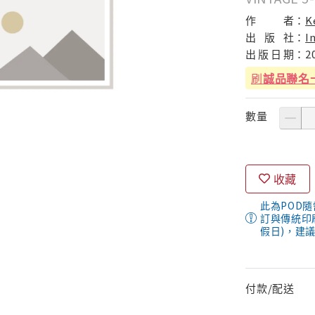
作
者：
K
出
版
社：
I
出
版
日
期：
2
刷
誠品聯名
數量
收藏
此為POD
訂與傳統印
假日)，建
付款/配送