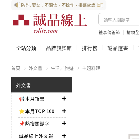
防詐3要訣：不聽信、不操作、掛斷電話
(詳)
禮享偶爸節
搶領全
全站分類
品牌旗艦館
排行榜
誠品選書
首頁
外文書
生活／旅遊
主題料理
外文書
📢本月新書
⭐本月TOP 100
📌熱搜關鍵字
誠品線上外文報