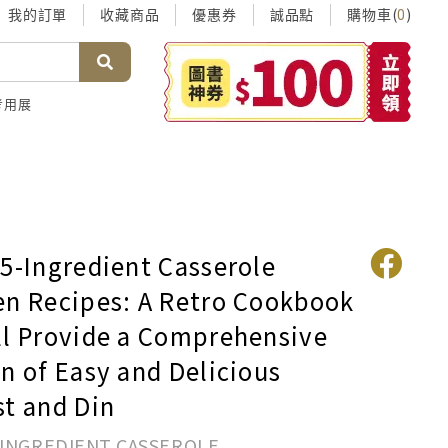
我的訂單
收藏商品
優惠券
誠品點
購物車(
)
0
考用展
 5-Ingredient Casserole
en Recipes: A Retro Cookbook
ll Provide a Comprehensive
n of Easy and Delicious
st and Din
-INGREDIENT CASSEROLE