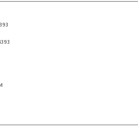
393
4393
CM