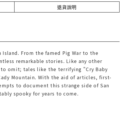
退貨說明
n Island. From the famed Pig War to the
tless remarkable stories. Like any other
to omit; tales like the terrifying "Cry Baby
dy Mountain. With the aid of articles, first-
empts to document this strange side of San
itably spooky for years to come.