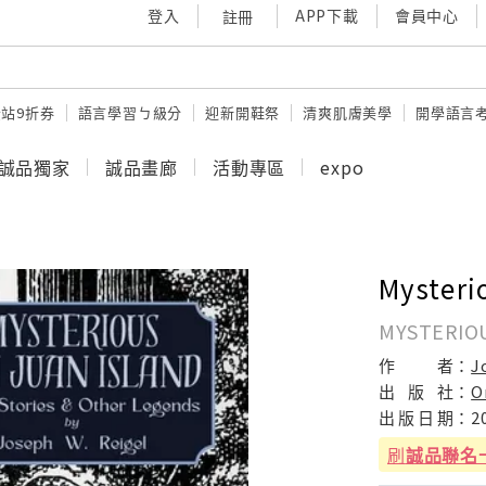
登入
APP下載
會員中心
註冊
站9折券
語言學習ㄅ級分
迎新開鞋祭
清爽肌膚美學
開學語言
誠品獨家
誠品畫廊
活動專區
expo
Mysteri
MYSTERIOU
作
者：
J
出
版
社：
O
出
版
日
期：
2
刷
誠品聯名