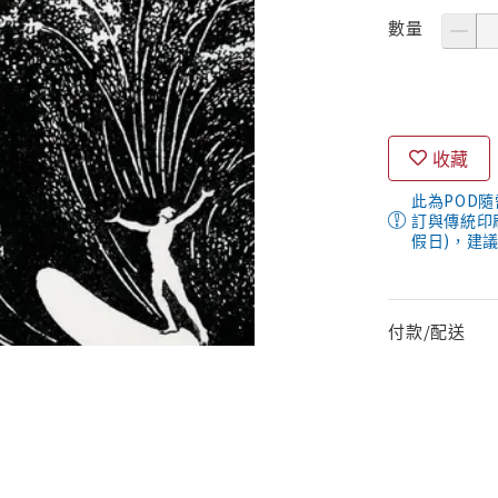
數量
收藏
此為POD
訂與傳統印
假日)，建
付款/配送