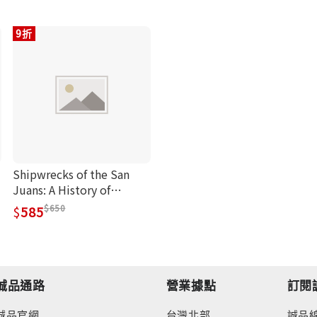
9折
Shipwrecks of the San
Juans: A History of
Maritime Disaster in the
650
585
San Juan Islands
誠品通路
營業據點
訂閱
誠品官網
台灣北部
誠品