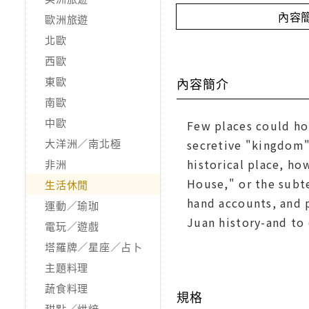
內容
歐洲旅遊
北歐
西歐
東歐
內容簡介
南歐
中歐
Few places could hop
大洋洲／南北極
secretive "kingdom" 
historical place, ho
非洲
House," or the subte
生活休閒
hand accounts, and 
運動／瑜珈
Juan history-and to 
電玩／遊戲
塔羅牌／星座／占卜
主題料理
蔬食料理
規格
甜點／烘焙