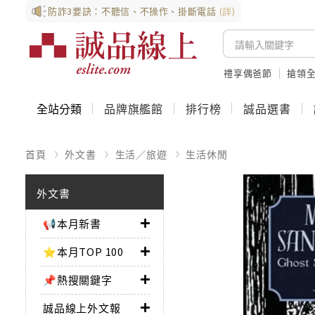
防詐3要訣：不聽信、不操作、掛斷電話
(詳)
禮享偶爸節
搶領全
全站分類
品牌旗艦館
排行榜
誠品選書
首頁
外文書
生活／旅遊
生活休閒
外文書
📢本月新書
⭐本月TOP 100
📌熱搜關鍵字
誠品線上外文報