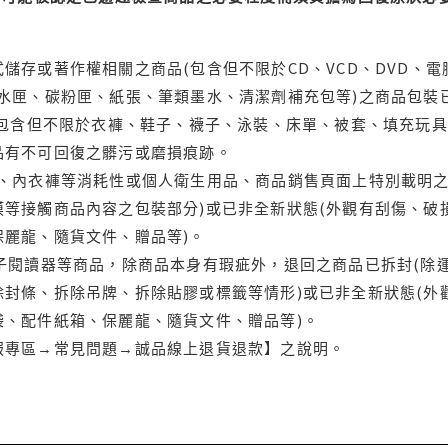
儲存或著作權相關之商品(包含但不限於CD、VCD、DVD、電
水匣、碳粉匣、紙張、筆類墨水、清潔劑補充包等)之商品包裝已
(包含但不限於衣褲、鞋子、襪子、泳裝、床單、被套、填充玩具
品有不可回復之髒污或磨損痕跡。
品、內衣褲等消耗性或個人衛生用品、商品銷售頁面上特別載明之
等接觸商品內容之包裝部分)或已非全新狀態(外觀有刮傷、破
保麗龍、隨貨文件、贈品等)。
電子閱讀器等商品，除商品本身有瑕疵外，退回之商品已拆封(除
封條、拆除吊牌、拆除貼膠或標籤等情形)或已非全新狀態(外
袋、配件紙箱、保麗龍、隨貨文件、贈品等)。
服專區→常見問題→誠品線上退貨退款】之說明。