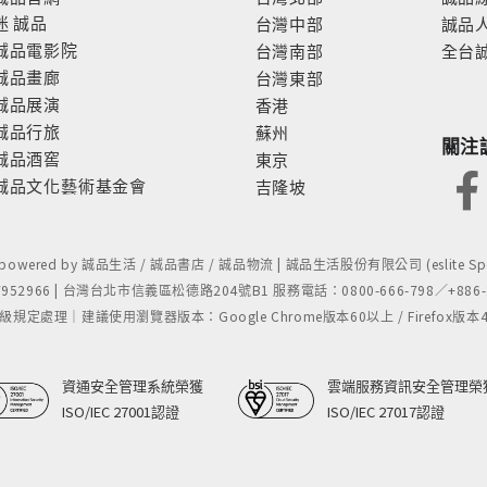
迷
誠品
台灣中部
誠品
誠品電影院
台灣南部
全台
誠品畫廊
台灣東部
誠品展演
香港
誠品行旅
蘇州
關注
誠品酒窖
東京
誠品文化藝術基金會
吉隆坡
- powered by 誠品生活 / 誠品書店 / 誠品物流 | 誠品生活股份有限公司 (eslite Spect
52966 | 台灣台北市信義區松德路204號B1 服務電話：0800-666-798／+886-2-
處理｜建議使用瀏覽器版本：Google Chrome版本60以上 / Firefox版本48以上
資通安全管理系統榮獲
雲端服務資訊安全管理榮
ISO/IEC 27001認證
ISO/IEC 27017認證