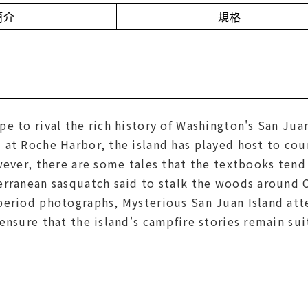
簡介
規格
e to rival the rich history of Washington's San Jua
at Roche Harbor, the island has played host to coun
wever, there are some tales that the textbooks tend 
rranean sasquatch said to stalk the woods around Ca
period photographs, Mysterious San Juan Island att
ensure that the island's campfire stories remain su