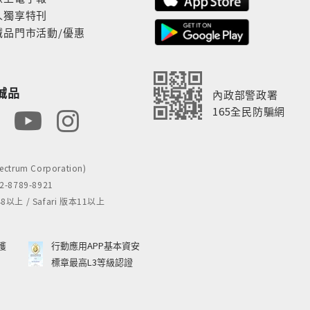
人獨享特刊
誠品門市活動/優惠
誠品
內政部警政署
165全民防騙網
rum Corporation)
8789-8921
 / Safari 版本11以上
獲
行動應用APP基本資安
標章最高L3等級認證