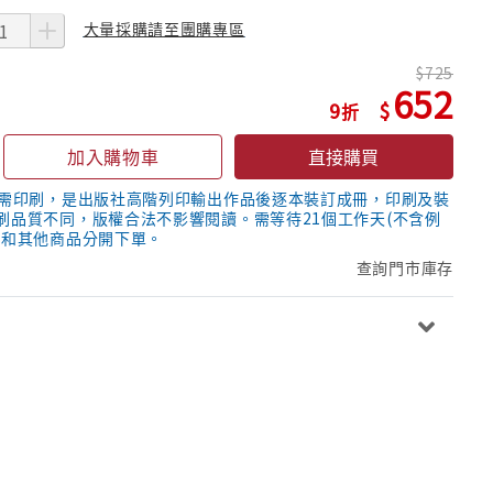
大量採購請至團購專區
725
652
9
加入購物車
直接購買
隨需印刷，是出版社高階列印輸出作品後逐本裝訂成冊，印刷及裝
刷品質不同，版權合法不影響閱讀。需等待21個工作天(不含例
議和其他商品分開下單。
查詢門市庫存