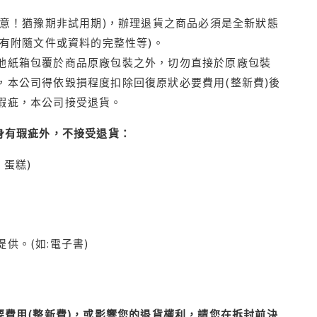
注意！猶豫期非試用期)，辦理退貨之商品必須是全新狀態
有附隨文件或資料的完整性等)。
他紙箱包覆於商品原廠包裝之外，切勿直接於原廠包裝
本公司得依毀損程度扣除回復原狀必要費用(整新費)後
瑕疵，本公司接受退貨。
身有瑕疵外，不接受退貨：
蛋糕)
供。(如:電子書)
費用(整新費)，或影響您的退貨權利，請您在拆封前決