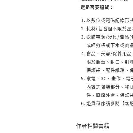
定是否要退貨：
以數位或電磁紀錄形式
耗材(包含但不限於墨
衣飾鞋類/寢具/織品
或經剪標或下水或商
食品、美容/保養用
限於瓶蓋、封口、封膜
保護袋、配件紙箱、
家電、3C、畫作、
內容之包裝部分、移除
件、原廠外盒、保護
退貨程序請參閱【客
作者相關書籍