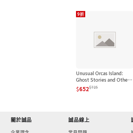
9折
Unusual Orcas Island:
Ghost Stories and Other
Legends from the Gem of
725
652
the San Juans
關於誠品
誠品線上
企業理念
常見問題