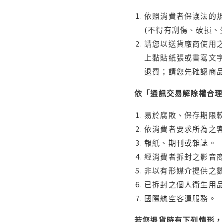
依照消費者保護法的規
(不得有刮傷、破損、
請您以送貨廠商使用
上黏貼紙張或書寫文
退費；請您先確認商
依「通訊交易解除權合
易於腐敗、保存期限較
依消費者要求所為之客
報紙、期刊或雜誌。
經消費者拆封之影音
非以有形媒介提供之數
已拆封之個人衛生用品
國際航空客運服務。
若您退貨時有下列情形，