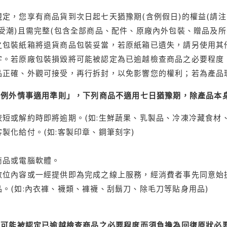
定，您享有商品貨到次日起七天猶豫期(含例假日)的權益(請
受潮)且需完整(包含全部商品、配件、原廠內外包裝、贈品及所
之包裝紙箱將退貨商品包裝妥當，若原紙箱已遺失，請另使用其
字。若原廠包裝損毀將可能被認定為已逾越檢查商品之必要程度，
品正確、外觀可接受，再行拆封，以免影響您的權利；若為產品
理例外情事適用準則」，下列商品不適用七日猶豫期，除產品本
短或解約時即將逾期。(如:生鮮蔬果、乳製品、冷凍冷藏食材、
製化給付。(如:客製印章、鋼筆刻字)
商品或電腦軟體。
位內容或一經提供即為完成之線上服務，經消費者事先同意始提
。(如:內衣褲、襪類、褲襪、刮鬍刀、除毛刀等貼身用品)
可能被認定已逾越檢查商品之必要程度而須負擔為回復原狀必要