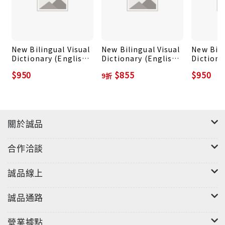
New Bilingual Visual
New Bilingual Visual
New Bili
Dictionary (English-
Dictionary (English-
Dictiona
French)
Vietnamese)
Somali)
$950
$855
$950
9折
關於誠品
合作洽談
誠品線上
誠品通路
營業據點