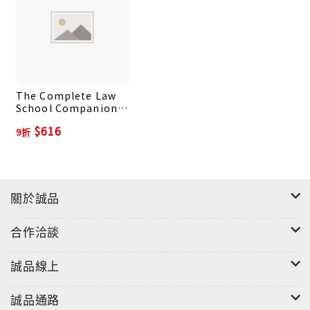
The Complete Law
School Companion:
How to Excel at
$616
9折
America's Most
Demanding Post-
Graduate Curriculum
關於誠品
合作洽談
誠品線上
誠品通路