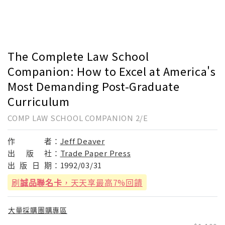
The Complete Law School
Companion: How to Excel at America's
Most Demanding Post-Graduate
Curriculum
COMP LAW SCHOOL COMPANION 2/E
作
者：
Jeff Deaver
出
版
社：
Trade Paper Press
出
版
日
期：
1992/03/31
刷
誠品聯名卡
，天天享最高7%回饋
大量採購團購專區