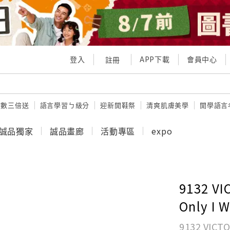
登入
APP下載
會員中心
註冊
點數三倍送
語言學習ㄅ級分
迎新開鞋祭
清爽肌膚美學
開學語言
誠品獨家
誠品畫廊
活動專區
expo
9132 VI
Only I 
9132 VICTO