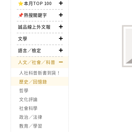
⭐本月TOP 100
📌熱搜關鍵字
誠品線上外文報
文學
語言／檢定
人文／社會／科普
人社科普新書到貨！
歷史／回憶錄
哲學
文化評論
社會科學
政治／法律
教育／學習