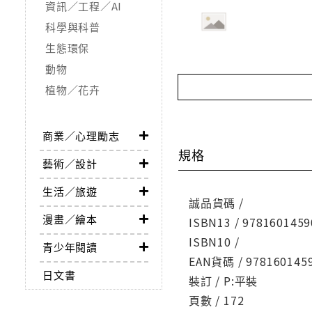
資訊／工程／AI
科學與科普
生態環保
動物
植物／花卉
商業／心理勵志
規格
藝術／設計
生活／旅遊
誠品貨碼 /
漫畫／繪本
ISBN13 / 9781601459
ISBN10 /
青少年閱讀
EAN貨碼 / 978160145
日文書
裝訂 / P:平裝
頁數 / 172