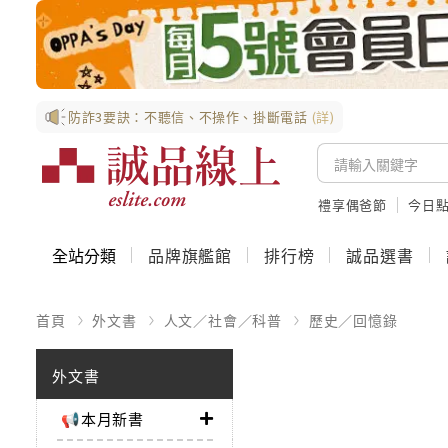
防詐3要訣：不聽信、不操作、掛斷電話
(詳)
禮享偶爸節
今日
全站分類
品牌旗艦館
排行榜
誠品選書
首頁
外文書
人文／社會／科普
歷史／回憶錄
外文書
📢本月新書