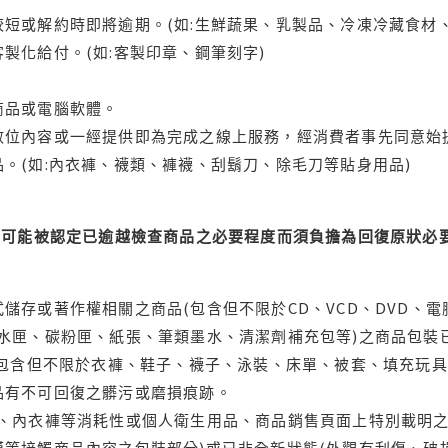
短或解約時即將逾期。(如:生鮮蔬果、乳製品、冷凍冷藏食材、
製化給付。(如:客製印章、鋼筆刻字)
商品或電腦軟體。
位內容或一經提供即為完成之線上服務，經消費者事先同意始提
。(如:內衣褲、襪類、褲襪、刮鬍刀、除毛刀等貼身用品)
可能被認定已逾越檢查商品之必要程度而須負擔為回復原狀必要
儲存或著作權相關之商品(包含但不限於CD、VCD、DVD、電
水匣、碳粉匣、紙張、筆類墨水、清潔劑補充包等)之商品包裝已
(包含但不限於衣褲、鞋子、襪子、泳裝、床單、被套、填充玩具
品有不可回復之髒污或磨損痕跡。
品、內衣褲等消耗性或個人衛生用品、商品銷售頁面上特別載明之
等接觸商品內容之包裝部分)或已非全新狀態(外觀有刮傷、破