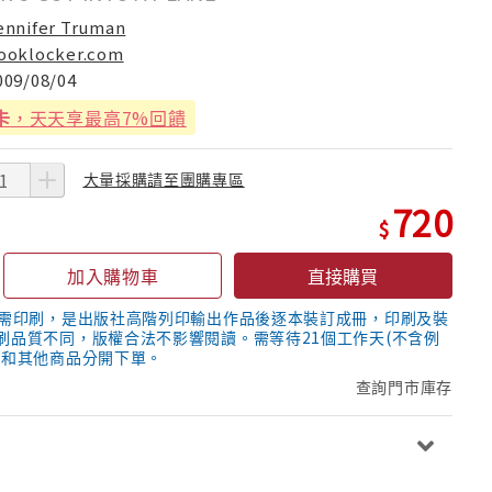
ennifer Truman
ooklocker.com
009/08/04
卡
，天天享最高7%回饋
大量採購請至團購專區
720
加入購物車
直接購買
隨需印刷，是出版社高階列印輸出作品後逐本裝訂成冊，印刷及裝
刷品質不同，版權合法不影響閱讀。需等待21個工作天(不含例
議和其他商品分開下單。
查詢門市庫存