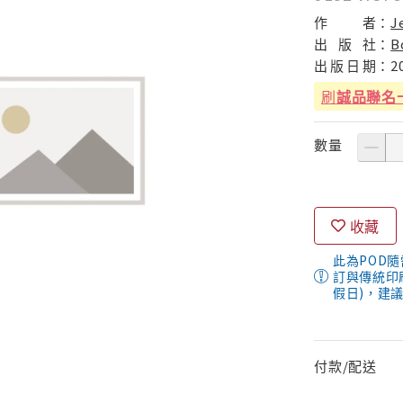
作
者：
J
出
版
社：
B
出
版
日
期：
2
刷
誠品聯名
數量
收藏
此為POD
訂與傳統印
假日)，建
付款/配送