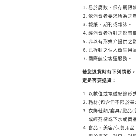
易於腐敗、保存期限較
依消費者要求所為之客
報紙、期刊或雜誌。
經消費者拆封之影音
非以有形媒介提供之數
已拆封之個人衛生用品
國際航空客運服務。
若您退貨時有下列情形，
定是否要退貨：
以數位或電磁紀錄形式
耗材(包含但不限於墨
衣飾鞋類/寢具/織品
或經剪標或下水或商
食品、美容/保養用
限於瓶蓋、封口、封膜