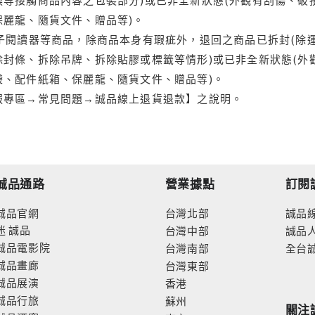
保麗龍、隨貨文件、贈品等)。
電子閱讀器等商品，除商品本身有瑕疵外，退回之商品已拆封(除
封條、拆除吊牌、拆除貼膠或標籤等情形)或已非全新狀態(外
袋、配件紙箱、保麗龍、隨貨文件、贈品等)。
服專區→常見問題→誠品線上退貨退款】之說明。
誠品通路
營業據點
訂閱
誠品官網
台灣北部
誠品
迷
誠品
台灣中部
誠品
誠品電影院
台灣南部
全台
誠品畫廊
台灣東部
誠品展演
香港
誠品行旅
蘇州
關注