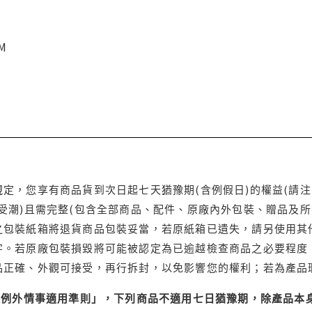
CM
定，您享有商品貨到次日起七天猶豫期(含例假日)的權益(請
受潮)且需完整(包含全部商品、配件、原廠內外包裝、贈品及所
之包裝紙箱將退貨商品包裝妥當，若原紙箱已遺失，請另使用其
字。若原廠包裝損毀將可能被認定為已逾越檢查商品之必要程度，
品正確、外觀可接受，再行拆封，以免影響您的權利；若為產品
理例外情事適用準則」，下列商品不適用七日猶豫期，除產品本